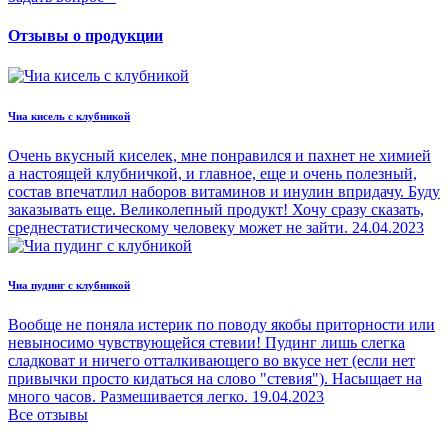
Отзывы о продукции
Чиа кисель с клубникой
Очень вкусный киселек, мне понравился и пахнет не химией
а настоящей клубничкой, и главное, еще и очень полезный,
состав впечатлил наборов витаминов и инулин впридачу. Буду
заказывать еще. Великолепный продукт! Хочу сразу сказать,
среднестатистическому человеку может не зайти.
24.04.2023
Чиа пудинг с клубникой
Вообще не поняла истерик по поводу якобы приторности или
невыносимо чувствующейся стевии! Пудинг лишь слегка
сладковат и ничего отталкивающего во вкусе нет (если нет
привычки просто кидаться на слово "стевия"). Насыщает на
много часов. Размешивается легко.
19.04.2023
Все отзывы