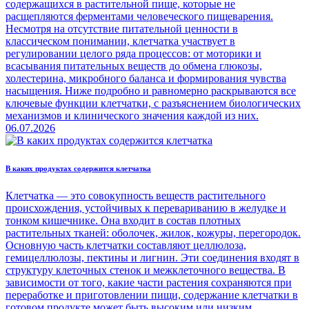
содержащихся в растительной пище, которые не
расщепляются ферментами человеческого пищеварения.
Несмотря на отсутствие питательной ценности в
классическом понимании, клетчатка участвует в
регулировании целого ряда процессов: от моторики и
всасывания питательных веществ до обмена глюкозы,
холестерина, микробного баланса и формирования чувства
насыщения. Ниже подробно и равномерно раскрываются все
ключевые функции клетчатки, с разъяснением биологических
механизмов и клинического значения каждой из них.
06.07.2026
В каких продуктах содержится клетчатка
Клетчатка — это совокупность веществ растительного
происхождения, устойчивых к перевариванию в желудке и
тонком кишечнике. Она входит в состав плотных
растительных тканей: оболочек, жилок, кожуры, перегородок.
Основную часть клетчатки составляют целлюлоза,
гемицеллюлозы, пектины и лигнин. Эти соединения входят в
структуру клеточных стенок и межклеточного вещества. В
зависимости от того, какие части растения сохраняются при
переработке и приготовлении пищи, содержание клетчатки в
готовом продукте может быть высоким или низким.