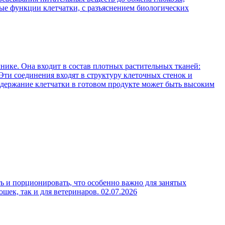
ые функции клетчатки, с разъяснением биологических
нике. Она входит в состав плотных растительных тканей:
Эти соединения входят в структуру клеточных стенок и
содержание клетчатки в готовом продукте может быть высоким
ь и порционировать, что особенно важно для занятых
ошек, так и для ветеринаров.
02.07.2026