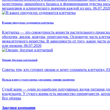
холестерина, микробного баланса и формирования чувства на
механизмов и клинического значения каждой из них.
06.07.202
В каких продуктах содержится клетчатка
Клетчатка — это совокупность веществ растительного происхо
оболочек, жилок, кожуры, перегородок. Основную часть клетч
межклеточного вещества. В зависимости от того, какие части
или низким.
06.07.2026
Овощи, богатые клетчаткой
Советы тем, кто готовит овощи и хочет сохранить клетчатку.
03
Польза и вред сухого корма для кошек: мнение экспертов
Сухой корм — один из наиболее популярных видов питания для
владельцев. У сухого корма есть множество преимуществ, кото
Все обзоры
Закупки компании