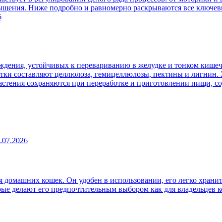
сыщения. Ниже подробно и равномерно раскрываются все ключев
6
ждения, устойчивых к перевариванию в желудке и тонком кишеч
атки составляют целлюлоза, гемицеллюлозы, пектины и лигнин. 
 растения сохраняются при переработке и приготовлении пищи, 
.07.2026
 домашних кошек. Он удобен в использовании, его легко хранит
рые делают его предпочтительным выбором как для владельцев к