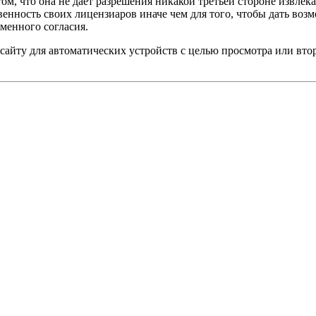
ом, что она не дает разрешения никакой третьей стороне извлек
енность своих лицензиаров иначе чем для того, чтобы дать во
ьменного согласия.
сайту для автоматических устройств с целью просмотра или вт