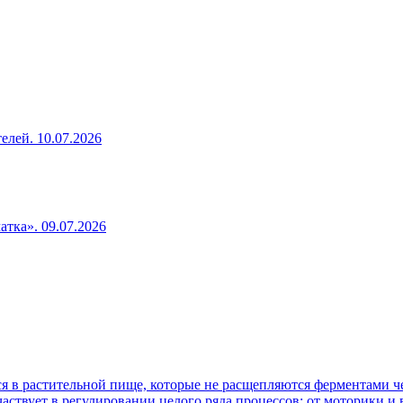
телей.
10.07.2026
чатка».
09.07.2026
 в растительной пище, которые не расщепляются ферментами че
аствует в регулировании целого ряда процессов: от моторики и