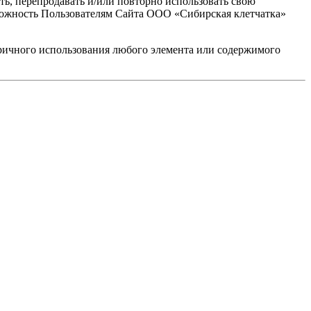
ать, перепродавать и/или повторно использовать свою
зможность Пользователям Сайта ООО «Сибирская клетчатка»
оричного использования любого элемента или содержимого