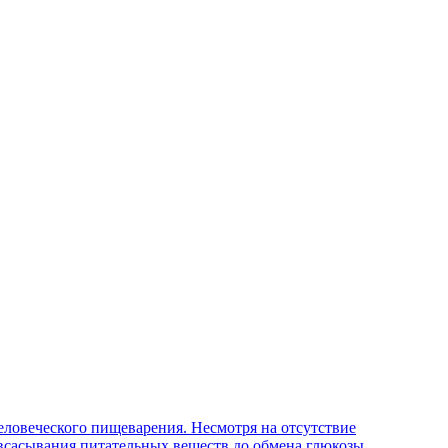
ловеческого пищеварения. Несмотря на отсутствие
 всасывания питательных веществ до обмена глюкозы,