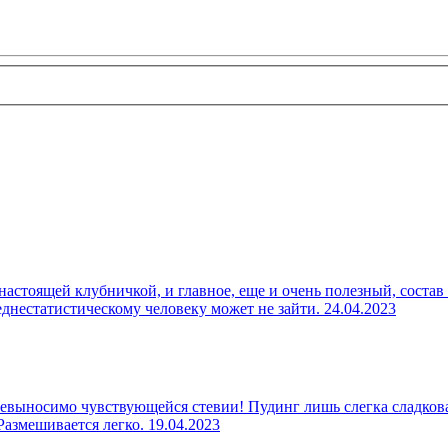
настоящей клубничкой, и главное, еще и очень полезный, состав
реднестатистическому человеку может не зайти.
24.04.2023
евыносимо чувствующейся стевии! Пудинг лишь слегка сладкова
 Размешивается легко.
19.04.2023