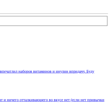
 впечатлил наборов витаминов и инулин впридачу. Буду
т и ничего отталкивающего во вкусе нет (если нет привычки