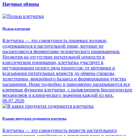
Научные обзоры
Польза клетчатки
Клетчатка — это совокупность пищевых волокон,
содержащихся в растительной пище, которые не
расщепляются ферментами человеческого пищеварения.
Несмотря на отсутствие питательной ценности в
классическом понимании, клетчатка участвует в
регулировании целого ряда процессов: от моторики и
всасывания питательных веществ до обмена глюкозы,
холестерина, микробного баланса и формирования чувства
насыщения. Ниже подробно и равномерно раскрываются все
ключевые функции клетчатки, с разъяснением биологических
механизмов и клинического значения каждой из них.
06.07.2026
В каких продуктах содержится клетчатка
Клетчатка — это совокупность веществ растительного
происхождения, устойчивых к перевариванию в желудке и