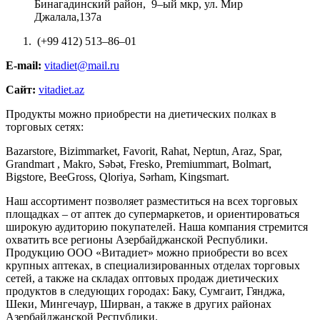
Бинагадинский район, 9–ый мкр, ул. Мир
Джалала,137а
(+99 412) 513–86–01
E-mail:
vitadiet@mail.ru
Сайт:
vitadiet.az
Продукты можно приобрести на диетических полках в
торговых сетях:
Bazarstore, Bizimmarket, Favorit, Rahat, Neptun, Araz, Spar,
Grandmart , Makro, Səbət, Fresko, Premiummart, Bolmart,
Bigstore, BeeGross, Qloriya, Sərham, Kingsmart.
Наш ассортимент позволяет разместиться на всех торговых
площадках – от аптек до супермаркетов, и ориентироваться
широкую аудиторию покупателей. Наша компания стремится
охватить все регионы Азербайджанской Республики.
Продукцию ООО «Витадиет» можно приобрести во всех
крупных аптеках, в специализированных отделах торговых
сетей, а также на складах оптовых продаж диетических
продуктов в следующих городах: Баку, Сумгаит, Гянджа,
Шеки, Мингечаур, Ширван, а также в других районах
Азербайджанской Республики.