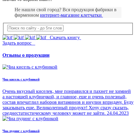
Не нашли свой город? Вся продукция фабрики в
фирменном
интернет-магазине клетчатки
Скачать книгу
Задать вопрос
Отзывы о продукции
Чиа кисель с клубникой
Очень вкусный киселек, мне понравился и пахнет не химией
а настоящей клубничкой, и главное, еще и очень полезный,
состав впечатлил наборов витаминов и инулин впридачу. Буду
заказывать еще. Великолепный продукт! Хочу сразу сказать,
среднестатистическому человеку может не зайти.
24.04.2023
Чиа пудинг с клубникой