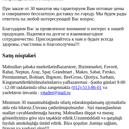
При заказе от 30 манатов мы гарантируем Вам оптовые цены
и совершенно бесплатную доставку по городу. Мы будем рады
ответить на любой интересующий Вас вопрос.
Благодарим Вас за проявленное внимание и интерес к нашей
продукции. Надеемся на долгое и взаимовыгодное
сотрудничество. Присоединяйтесь к нам и будьте всегда
здоровы, счастливы и благополучны!!!
Satış nöqtələri
Məhsulları şəbəkə marketlərinBazarstore, Bizimmarket, Favorit,
Rahat, Neptun, Araz, Spar, Grandmart , Makro, Səbət, Fresko,
Premiummart, Bolmart, Bigstore, BeeGross, Qloriya, Sərham,
Kingsmartdietikbölmələrindənvə yaBazarertəsi –Şənbə günləri 9-00
–12-00 radələrində ofisə zəngetməklə
(012)-513-86-01
və
yaelektron ünvanla :
vitadiet@mail.ru
Minimum 30 manatməbləğində sifariş edərəktopdansatış qiymətlərlə
əldə edə bilərsiz.Ünvana çatdırılmapulsuzdur . Sizi maraqlandıran
sualları cavablandırmağa hazırıq. Məhsullara diqqət və maraq
göstərdiyinizə görə sizə təşəkkür edirik.Uzunmüddətli və qarşılıqlı
faydalı əməkdaşlığa ümüd edirik. Bizə qoşulun ,həmişə sağlam,
firavan və xoşbəxt olun!!!