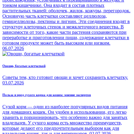
тонком кишечнике. Она входит в состав плотных
растительных тканей: оболочек, жилок, кожуры, перегородок.
Основную часть клетчатки составляют целлюлоза,
гемицеллюлозы, пектины и лигнин. Эти соединения входят в
структуру клеточных стенок и межклеточного вещества. В
зависимости от того, какие части растения сохраняются при
переработке и приготовлении пищи, содержание клетчатки в
готовом продукте может быть высоким или низким.
06.07.2026
Овощи, богатые клетчаткой
Советы тем, кто готовит овощи и хочет сохранить клетчатку.
03.07.2026
Польза и вред сухого корма для кошек: мнение экспертов
Сухой корм — один из наиболее популярных видов питания
для домашних кошек. Он удобен в использовании, его легко
хранить и порционировать, что особенно важно для занятых
владельцев. У сухого корма есть множество преимуществ,
которые делают его предпочтительным выбором как для
владельцев кошек, так и для ветеринаров.
02.07.2026