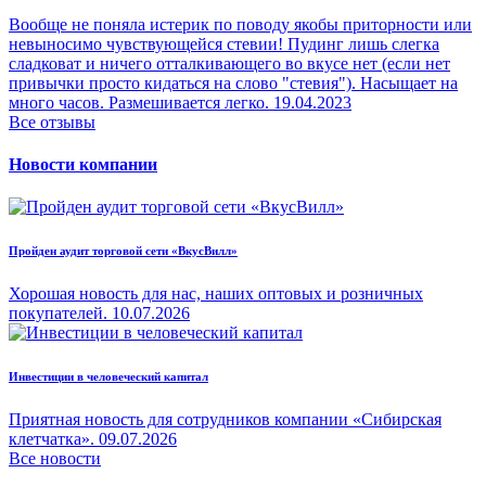
Вообще не поняла истерик по поводу якобы приторности или
невыносимо чувствующейся стевии! Пудинг лишь слегка
сладковат и ничего отталкивающего во вкусе нет (если нет
привычки просто кидаться на слово "стевия"). Насыщает на
много часов. Размешивается легко.
19.04.2023
Все отзывы
Новости компании
Пройден аудит торговой сети «ВкусВилл»
Хорошая новость для нас, наших оптовых и розничных
покупателей.
10.07.2026
Инвестиции в человеческий капитал
Приятная новость для сотрудников компании «Сибирская
клетчатка».
09.07.2026
Все новости