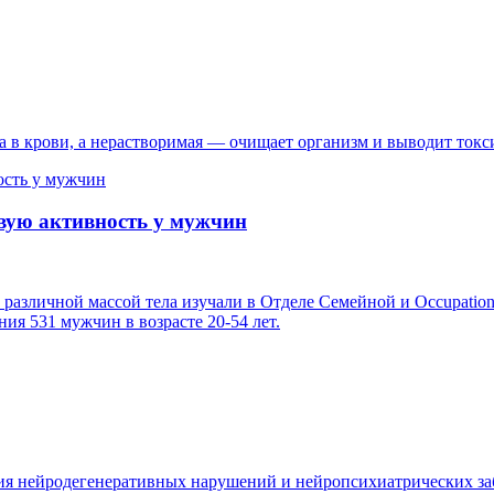
на в крови, а нерастворимая — очищает организм и выводит токс
вую активность у мужчин
 различной массой тела изучали в Отделе Семейной и Occupatio
ия 531 мужчин в возрасте 20-54 лет.
тия нейродегенеративных нарушений и нейропсихиатрических за