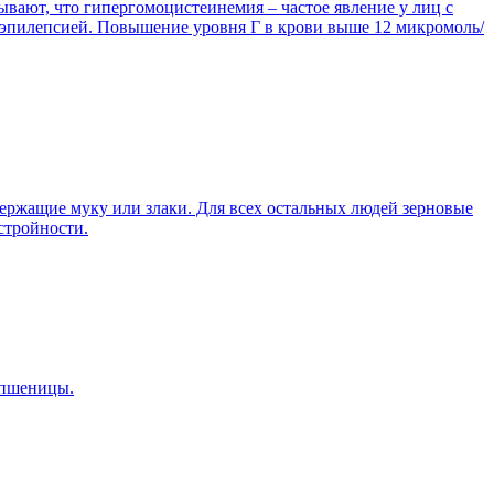
ывают, что гипергомоцистеинемия – частое явление у лиц с
, эпилепсией. Повышение уровня Г в крови выше 12 микромоль/
ержащие муку или злаки. Для всех остальных людей зерновые
стройности.
х пшеницы.