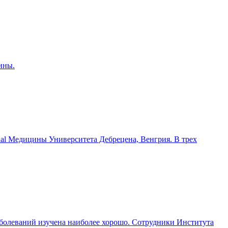
ины.
nal Медицины Университета Дебрецена, Венгрия. В трех
болеваний изучена наиболее хорошо. Сотрудники Института