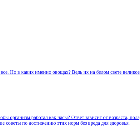
 все. Но в каких именно овощах? Ведь их на белом свете велик
обы организм работал как часы? Ответ зависит от возраста, пол
е советы по достижению этих норм без вреда для здоровья.