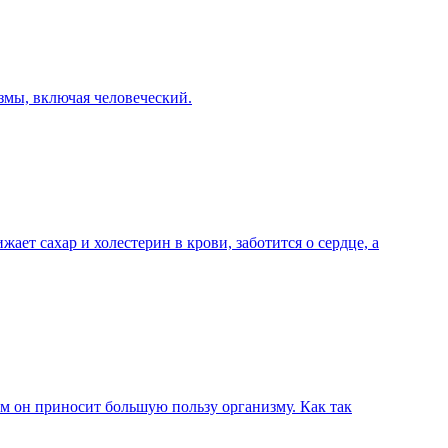
змы, включая человеческий.
ает сахар и холестерин в крови, заботится о сердце, а
ом он приносит большую пользу организму. Как так