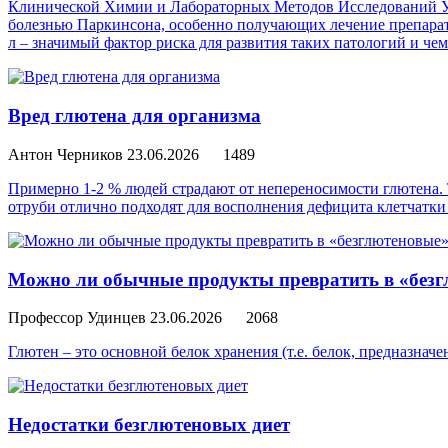
Клинической Химии и Лабораторных Методов Исследований Унив
болезнью Паркинсона, особенно получающих лечение препарато
л – значимый фактор риска для развития таких патологий и чем
Вред глютена для организма
Антон Черников
23.06.2026
1489
Примерно 1-2 % людей страдают от непереносимости глютена.
отруби отлично подходят для восполнения дефицита клетчатки 
Можно ли обычные продукты превратить в «без
Профессор Удинцев
23.06.2026
2068
Глютен – это основной белок хранения (т.е. белок, предназна
Недостатки безглютеновых диет