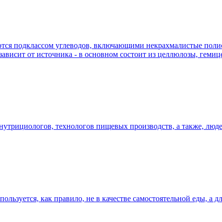
яются подклассом углеводов, включающими некрахмалистые пол
зависит от источника - в основном состоит из целлюлозы, геми
, нутрициологов, технологов пищевых производств, а также, люде
спользуется, как правило, не в качестве самостоятельной еды, а 