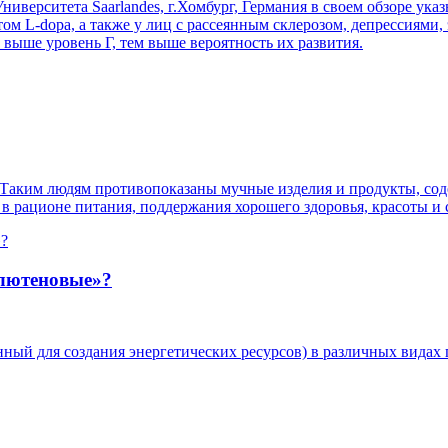
ерситета Saarlandes, г.Хомбург, Германия в своем обзоре указ
м L-dopa, а также у лиц с рассеянным склерозом, депрессиями
 выше уровень Г, тем выше вероятность их развития.
 Таким людям противопоказаны мучные изделия и продукты, сод
в рационе питания, поддержания хорошего здоровья, красоты и 
глютеновые»?
ченный для создания энергетических ресурсов) в различных вида