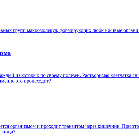
основных групп макромолекул, формирующих любые живые органи
изма
аждый из которых по своему полезен. Растворимая клетчатка сниж
именно это происходит?
ается организмом и проходит транзитом через кишечник. При эт
азница?