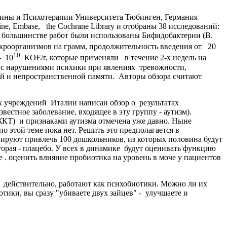
ины и Психотерапии Университета Тюбинген, Германия
e, Embase, the Cochrane Library и отобраны 38 исследований:
В большинстве работ были использованы Бифидобактерии (B.
роорганизмов на грамм, продолжительность введения от 20
10
- 10
КОЕ/г, которые применяли в течение 2-х недель на
е с нарушениями психики при явлениях тревожности,
ой и непространственной памяти. Авторы обзора считают
учреждений Италии написан обзор о результатах
естное заболевание, входящее в эту группу - аутизм).
КТ) и признаками аутизма отмечена уже давно. Ныне
 этой теме пока нет. Решить это предполагается в
руют привлечь 100 дошкольников, из которых половина будут
торая - плацебо. У всех в динамике будут оценивать функцию
 . оценить влияние пробиотика на уровень в моче у пациентов
 действительно, работают как психобиотики. Можно ли их
тики, вы сразу "убиваете двух зайцев" - улучшаете и