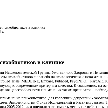
 психобиотиков в клинике
114
сихобиотиков в клинике
и Исследовательской Группы Умственного Здоровья и Питания
ты психобиотиков с плацебо на психологические показатели и
Controlled Trials, MEDLINE, Embase, PubMed, PsycINFO, PsycA
вующих современным критериям качества. К сожалению, на осно
ждения целесообразности применения таких препаратов необход
именение психобиотиков для коррекции депрессий - заболеван
тдела Эпидемиологии Фонда Исследований и Развития Jansse
д 2005-2012 г.г. и оценили зависимость между потреблением е