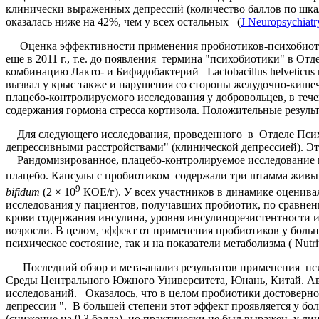
клинически выраженных депрессий (количество баллов по шкал
оказалась ниже на 42%, чем у всех остальных (
J Neuropsychiatr
Оценка эффективности применения пробиотиков-психобиотико
еще в 2011 г., т.е. до появления термина "психобиотики" в О
комбинацию Лакто- и Бифидобактерий Lactobacillus helveticus
вызвал у крыс также и нарушения со стороны желудочно-кише
плацебо-контролируемого исследования у добровольцев, в тече
содержания гормона стресса кортизола. Положительные резул
Для следующего исследования, проведенного в Отделе Пси
депрессивными расстройствами" (клинической депрессией). Э
Рандомизированное, плацебо-контролируемое исследование вкл
плацебо. Капсулы с пробиотиком содержали три штамма живы
9
bifidum
(2 × 10
КОЕ/г). У всех участников в динамике оценива
исследования у пациентов, получавших пробиотик, по сравнен
крови содержания инсулина, уровня инсулинорезистентности и
возросли. В целом, эффект от применения пробиотиков у боль
психическое состояние, так и на показатели метаболизма ( Nutrit
Последний обзор и мета-анализ результатов применения пси
Среды Центрального Южного Университета, Юнань, Китай. 
исследований. Оказалось, что в целом пробиотики достоверн
депрессии ". В большей степени этот эффект проявляется у б
(снижение на 0,3 балла), но практически не был выражен у лиц