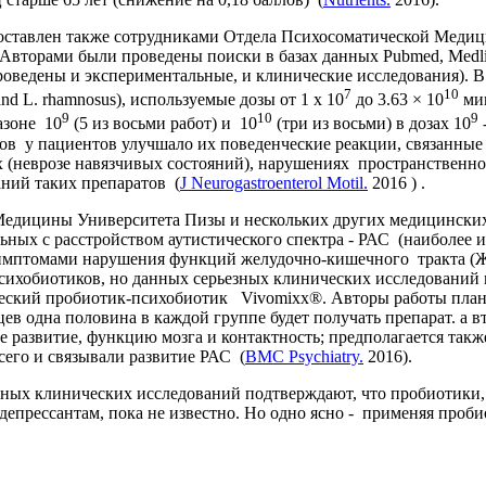
ставлен также сотрудниками Отдела Психосоматической Медиц
Авторами были проведены поиски в базах данных Pubmed, Medlin
проведены и экспериментальные, и клинические исследования). 
7
10
, and L. rhamnosus), используемые дозы от 1 х 10
до 3.63 × 10
мик
9
10
9
азоне 10
(5 из восьми работ) и 10
(три из восьми) в дозах 10
ков у пациентов улучшало их поведенческие реакции, связанны
х (неврозе навязчивых состояний), нарушениях пространственн
ний таких препаратов (
J Neurogastroenterol Motil.
2016 ) .
ицины Университета Пизы и нескольких других медицинских 
ых с расстройством аутистического спектра - РАС (наиболее изв
 симптомами нарушения функций желудочно-кишечного тракта (Ж
ихобиотиков, но данных серьезных клинических исследований по
еский пробиотик-психобиотик Vivomixx®. Авторы работы плани
ев одна половина в каждой группе будет получать препарат. а в
 развитие, функцию мозга и контактность; предполагается также
сего и связывали развитие РАС (
BMC Psychiatry.
2016).
ных клинических исследований подтверждают, что пробиотики,
епрессантам, пока не известно. Но одно ясно - применяя пробио