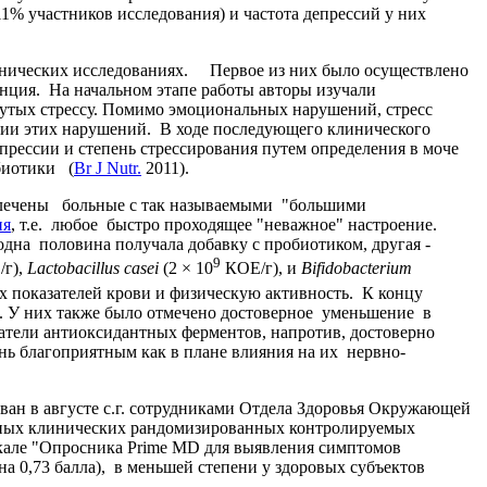
1% участников исследования) и частота депрессий у них
нических исследованиях. Первое из них было осуществлено
ранция. На начальном этапе работы авторы изучали
гнутых стрессу. Помимо эмоциональных нарушений, стресс
ции этих нарушений. В ходе последующего клинического
прессии и степень стрессирования путем определения в моче
биотики (
Br J Nutr.
2011).
лечены больные с так называемыми "большими
ия
, т.е. любое быстро проходящее "неважное" настроение.
одна половина получала добавку с пробиотиком, другая -
9
г),
Lactobacillus
casei
(2 × 10
КОЕ/г), и
Bifidobacterium
их показателей крови и физическую активность. К концу
в. У них также было отмечено достоверное уменьшение в
затели антиоксидантных ферментов, напротив, достоверно
нь благоприятным как в плане влияния на их нервно-
н в августе с.г. сотрудниками Отдела Здоровья Окружающей
ных клинических рандомизированных контролируемых
шкале "Опросника Prime MD для выявления симптомов
а 0,73 балла), в меньшей степени у здоровых субъектов