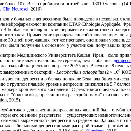
е более 10). Всего пробиотики потребляли 18019 человек (14.1
y Clin Neurosci.
2016).
в у больных с депрессиями была проведена в нескольких кли
тделе нейрофармакологии компании ETAP-Ethologie Appliquée, Ф
 и Bifidobacterium longum в эксперименте на животных, подвер
чного тракта. Применение препарата способствовало нормализа
ние 30 дней получавших тот же препарат, оценивали уровень де
ьтаты были получены в основном у участников, получавших про
хиатрии Медицинского Университета Кашан, Иран, были прив
то состояние значительно более серьезно, чем обычная
депресс
ючало 40 пациентов в возрасте 20-55 лет. В течение 8 недель 
9
х замороженных бактерий -
Lactobacillus
acidophilus
(2 × 10
КОЕ/
ли уровень депрессии в баллах по шкале Бека, ряд биохимическ
ию с группой плацебо уровень депрессии снизился на 5,7 балло
 маркера хронического воспаления С-реактивного белка, а пока
ных с "большими депрессивными расстройствами" оказалось оче
ion, 2015).
хобиотиков для лечении депрессивных явлений был опубликова
Авторы его оценили результаты существующих немногочислен
о снижают выраженность депрессии в среднем на 0,3 балла по 
ольных с "большими депрессивными расстройствами" (снижение н
 старше 65 лет (снижение на 0,18 баллов) (
Nutrients.
2016).