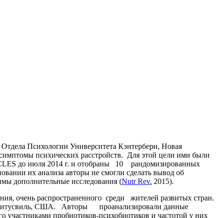
 Отдела Психологии Университета Кэнтербери, Новая
 симптомы психических расстройств. Для этой цели ими были
RTICLES до июля 2014 г. и отобраны 10 рандомизированных
вании их анализа авторы не смогли сделать вывод об
имы дополнительные исследования (
Nutr Rev.
2015).
ия, очень распространенного среди жителей развитых стран.
n, Титусвиль, США. Авторы проанализировали данные
го участниками пробиотиков-психобиотиков и частотой у них