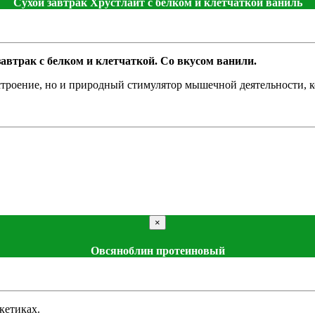
Сухой завтрак Хрустлайт с белком и клетчаткой ваниль
автрак с белком и клетчаткой. Со вкусом ванили.
строение, но и природный стимулятор мышечной деятельности, ко
×
Овсяноблин протеиновый
кетиках.