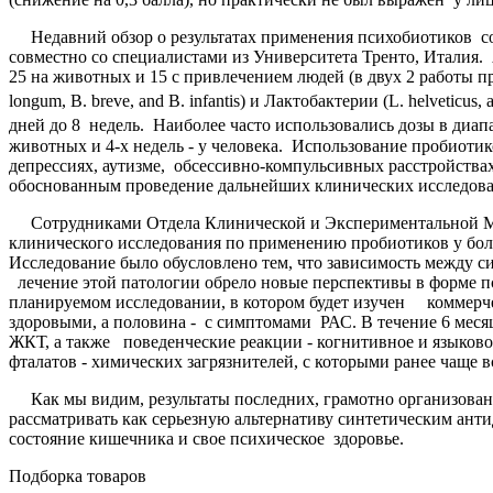
Недавний обзор о результатах применения психобиотиков со
совместно со специалистами из Университета Тренто, Италия. 
25 на животных и 15 с привлечением людей (в двух 2 работы 
longum, B. breve, and B. infantis) и Лактобактерии (L. helveticus
дней до 8 недель. Наиболее часто использовались дозы в диап
животных и 4-х недель - у человека. Использование пробиоти
депрессиях, аутизме, обсессивно-компульсивных расстройства
обоснованным проведение дальнейших клинических исследова
Сотрудниками Отдела Клинической и Экспериментальной Мед
клинического исследования по применению пробиотиков у больн
Исследование было обусловлено тем, что зависимость между
лечение этой патологии обрело новые перспективы в форме пс
планируемом исследовании, в котором будет изучен коммерч
здоровыми, а половина - с симптомами РАС. В течение 6 месяц
ЖКТ, а также поведенческие реакции - когнитивное и языковое
фталатов - химических загрязнителей, с которыми ранее чаще в
Как мы видим, результаты последних, грамотно организован
рассматривать как серьезную альтернативу синтетическим антид
состояние кишечника и свое психическое здоровье.
Подборка товаров