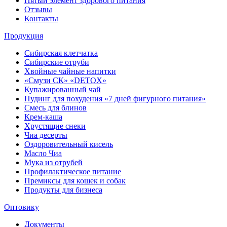
Пятый элемент здорового питания
Отзывы
Контакты
Продукция
Сибирская клетчатка
Сибирские отруби
Хвойные чайные напитки
«Смузи СК» «DETOX»
Купажированный чай
Пудинг для похудения «7 дней фигурного питания»
Смесь для блинов
Крем-каша
Хрустящие снеки
Чиа десерты
Оздоровительный кисель
Масло Чиа
Мука из отрубей
Профилактическое питание
Премиксы для кошек и собак
Продукты для бизнеса
Оптовику
Документы