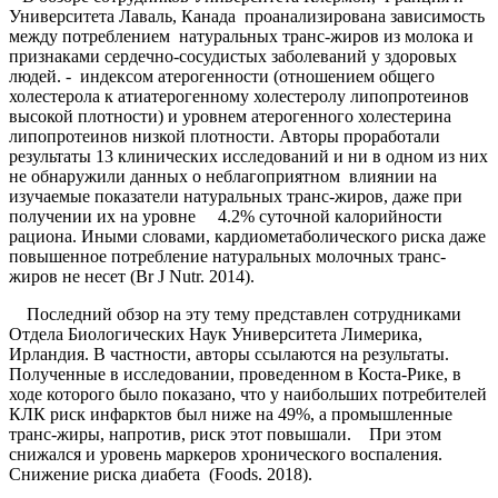
Университета Лаваль, Канада проанализирована зависимость
между потреблением натуральных транс-жиров из молока и
признаками сердечно-сосудистых заболеваний у здоровых
людей. - индексом атерогенности (отношением общего
холестерола к атиатерогенному холестеролу липопротеинов
высокой плотности) и уровнем атерогенного холестерина
липопротеинов низкой плотности. Авторы проработали
результаты 13 клинических исследований и ни в одном из них
не обнаружили данных о неблагоприятном влиянии на
изучаемые показатели натуральных транс-жиров, даже при
получении их на уровне 4.2% суточной калорийности
рациона. Иными словами, кардиометаболического риска даже
повышенное потребление натуральных молочных транс-
жиров не несет (Br J Nutr. 2014).
Последний обзор на эту тему представлен сотрудниками
Отдела Биологических Наук Университета Лимерика,
Ирландия. В частности, авторы ссылаются на результаты.
Полученные в исследовании, проведенном в Коста-Рике, в
ходе которого было показано, что у наибольших потребителей
КЛК риск инфарктов был ниже на 49%, а промышленные
транс-жиры, напротив, риск этот повышали. При этом
снижался и уровень маркеров хронического воспаления.
Снижение риска диабета (Foods. 2018).