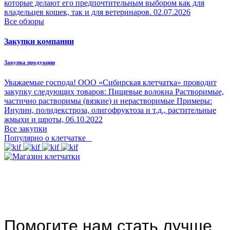
которые делают его предпочтительным выбором как для
владельцев кошек, так и для ветеринаров.
02.07.2026
Все обзоры
Закупки компании
Закупка продукции
Уважаемые господа! ООО «Сибирская клетчатка» проводит
закупку следующих товаров: Пищевые волокна Растворимые,
частично растворимы (вязкие) и нерастворимые Примеры:
Инулин, полидекстроза, олигофруктоза и т.д., растительные
жмыхи и шроты,
06.10.2022
Все закупки
Популярно о клетчатке