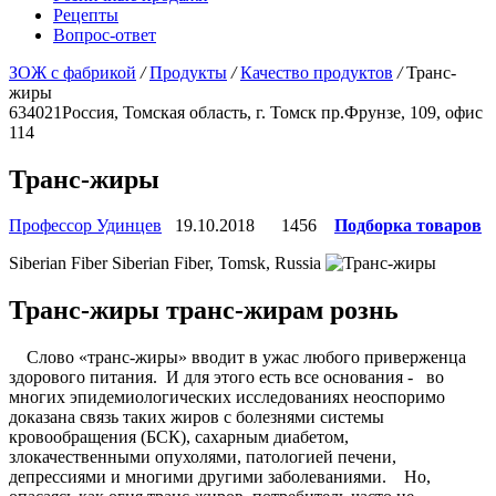
Рецепты
Вопрос-ответ
ЗОЖ с фабрикой
/
Продукты
/
Качество продуктов
/
Транс-
жиры
634021
Россия, Томская область, г. Томск
пр.Фрунзе, 109, офис
114
Транс-жиры
Профессор Удинцев
19.10.2018
1456
Подборка товаров
Siberian Fiber
Siberian Fiber, Tomsk, Russia
Транс-жиры транс-жирам рознь
Слово «транс-жиры» вводит в ужас любого приверженца
здорового питания. И для этого есть все основания - во
многих эпидемиологических исследованиях неоспоримо
доказана связь таких жиров с болезнями системы
кровообращения (БСК), сахарным диабетом,
злокачественными опухолями, патологией печени,
депрессиями и многими другими заболеваниями. Но,