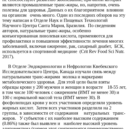
являются промышленные транс-жиры, но, напротив, очень
полезны для здоровья. Данных о их благоприятном влиянии
на организм очень много. Один из последних обзоров на эту
тему написан в Отделе Наук и Пищевых Технологий
Научного Центра Санта Мария, Бразилия. По сведениям
авторов, натуральные транс-жиры, особенно
конъюгированная линолевая кислота, применяются для
профилактики и повышения эффективности лечения многих
заболеваний, включая ожирение, рак, сахарный диабет, БСК,
используется в спортивной медицине (Crit Rev Food Sci Nutr.
2017).
В Отделе Эндокринологии и Нефрологии Квебекского
Исследовательского Центра, Канада изучали связь между
натуральными транс-жирами молока и маркерами
метаболического здоровья. Для этой цели были взяты
образцы крови у 200 мужчин и женщин в возрасте 18-55 лет,
в том числе 100 человек с ожирением (ИМТ не менее 30) и
100 с нормальной массой тела (ИМТ менее 30). В
фосфолипидах крови у всех участников определяли уровень
жирных кислот. Затем всех участников разделили на 2
группы, в зависимости от содержания натуральных транс-
жиров. У субъектов с их наиболее высоким содержанием
(0.86%) также был выявлен и наиболее высокий уровень
адипонектина (гормон этот синтезируется преимущественно