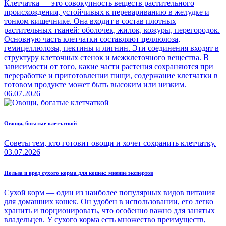
Клетчатка — это совокупность веществ растительного
происхождения, устойчивых к перевариванию в желудке и
тонком кишечнике. Она входит в состав плотных
растительных тканей: оболочек, жилок, кожуры, перегородок.
Основную часть клетчатки составляют целлюлоза,
гемицеллюлозы, пектины и лигнин. Эти соединения входят в
структуру клеточных стенок и межклеточного вещества. В
зависимости от того, какие части растения сохраняются при
переработке и приготовлении пищи, содержание клетчатки в
готовом продукте может быть высоким или низким.
06.07.2026
Овощи, богатые клетчаткой
Советы тем, кто готовит овощи и хочет сохранить клетчатку.
03.07.2026
Польза и вред сухого корма для кошек: мнение экспертов
Сухой корм — один из наиболее популярных видов питания
для домашних кошек. Он удобен в использовании, его легко
хранить и порционировать, что особенно важно для занятых
владельцев. У сухого корма есть множество преимуществ,