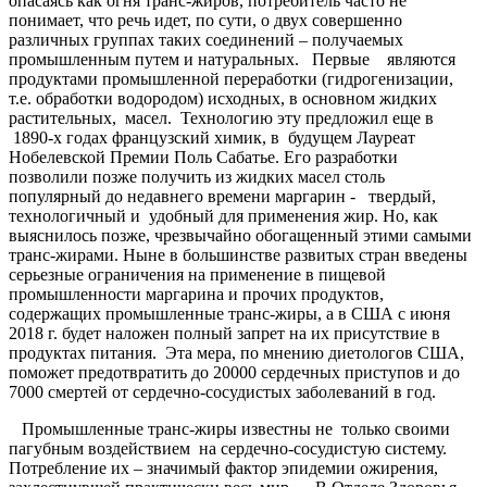
опасаясь как огня транс-жиров, потребитель часто не
понимает, что речь идет, по сути, о двух совершенно
различных группах таких соединений – получаемых
промышленным путем и натуральных. Первые являются
продуктами промышленной переработки (гидрогенизации,
т.е. обработки водородом) исходных, в основном жидких
растительных, масел. Технологию эту предложил еще в
1890-х годах французский химик, в будущем Лауреат
Нобелевской Премии Поль Сабатье. Его разработки
позволили позже получить из жидких масел столь
популярный до недавнего времени маргарин - твердый,
технологичный и удобный для применения жир. Но, как
выяснилось позже, чрезвычайно обогащенный этими самыми
транс-жирами. Ныне в большинстве развитых стран введены
серьезные ограничения на применение в пищевой
промышленности маргарина и прочих продуктов,
содержащих промышленные транс-жиры, а в США с июня
2018 г. будет наложен полный запрет на их присутствие в
продуктах питания. Эта мера, по мнению диетологов США,
поможет предотвратить до 20000 сердечных приступов и до
7000 смертей от сердечно-сосудистых заболеваний в год.
Промышленные транс-жиры известны не только своими
пагубным воздействием на сердечно-сосудистую систему.
Потребление их – значимый фактор эпидемии ожирения,