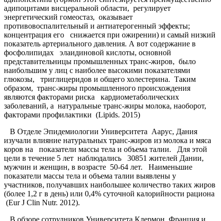
адипоцитами висцеральной области, регулирует
энергетический гомеостаз, оказывает
противовоспалительный и антиатерогенный эффекты;
концентрация его снижается при ожирении) и самый низкий
показатель артериального давления. А вот содержание в
фосфолипидах элаидиновой кислоты, основной
представительницы промышленных транс-жиров, было
наибольшим у лиц с наиболее высокими показателями
глюкозы, триглицеридов и общего холестерина. Таким
образом, транс-жиры промышленного происхождения
являются факторами риска кардиометаболических
заболеваний, а натуральные транс-жиры молока, наоборот,
факторами профилактики (Lipids. 2015)
В Отделе Эпидемиологии Университета Аарус, Дания
изучали влияние натуральных транс-жиров из молока и мяса
коров на показатели массы тела и объема талии. Для этой
цели в течение 5 лет наблюдались 30851 жителей Дании,
мужчин и женщин, в возрасте 50-64 лет. Наименьшие
показатели массы тела и объема талии выявлены у
участников, получавших наибольшее количество таких жиров
(более 1,2 г в день) или 0,4% суточной калорийности рациона
(Eur J Clin Nutr. 2012).
В обзоре сотрудников Университета Клермон, Франция и