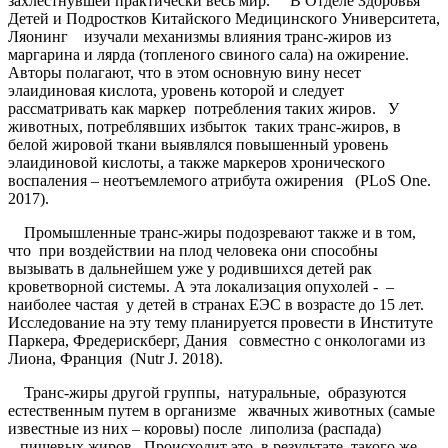
захлестнувшей практически весь мир. В Отделе Здоровья
Детей и Подростков Китайского Медицинского Университета,
Ляонинг изучали механизмы влияния транс-жиров из
маргарина и лярда (топленого свиного сала) на ожирение.
Авторы полагают, что в этом основную вину несет
элаидиновая кислота, уровень которой и следует
рассматривать как маркер потребления таких жиров. У
животных, потреблявших избыток таких транс-жиров, в
белой жировой ткани выявлялся повышенный уровень
элаидиновой кислоты, а также маркеров хронического
воспаления – неотъемлемого атрибута ожирения (PLoS One.
2017).
Промышленные транс-жиры подозревают также и в том,
что при воздействии на плод человека они способны
вызывать в дальнейшем уже у родившихся детей рак
кроветворной системы. А эта локализация опухолей - –
наиболее частая у детей в странах ЕЭС в возрасте до 15 лет.
Исследование на эту тему планируется провести в Институте
Паркера, Фредерискберг, Дания совместно с онкологами из
Лиона, Франция (Nutr J. 2018).
Транс-жиры другой группы, натуральные, образуются
естественным путем в организме жвачных животных (самые
известные из них – коровы) после липолиза (распада)
пищевых жиров. Происходит это в результате такого же