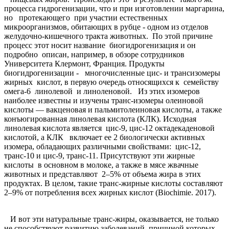
процесса гидрогенизации, что и при изготовлении маргарина,
но протекающего при участии естественных
микроорганизмов, обитающих в рубце - одном из отделов
желудочно-кишечного тракта животных. По этой причине
процесс этот носит название биогидрогенизация и он
подробно описан, например, в обзоре сотрудников
Университета Клермонт, Франция. Продукты
биогидрогенизации - многочисленные цис- и трансизомеры
жирных кислот, в первую очередь относящихся к семейству
омега-6 линолевой и линоленовой. Из этих изомеров
наиболее известны и изучены транс-изомеры олеиновой
кислоты — вакценовая и пальмитолеиновая кислоты, а также
конъюгированная линолевая кислота (КЛК). Исходная
линолевая кислота является цис-9, цис-12 октадекаденовой
кислотой, а КЛК включает ее 2 биологически активных
изомера, обладающих различными свойствами: цис-12,
транс-10 и цис-9, транс-11. Присутствуют эти жирные
кислоты в основном в молоке, а также в мясе жвачные
животных и представляют 2–5% от объема жира в этих
продуктах. В целом, такие транс-жирные кислоты составляют
2–9% от потребления всех жирных кислот (Biochimie. 2017).
И вот эти натуральные транс-жиры, оказывается, не только
не способствуют развитию заболеваний, причиной которых