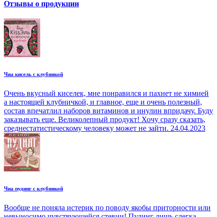
Отзывы о продукции
Чиа кисель с клубникой
Очень вкусный киселек, мне понравился и пахнет не химией
а настоящей клубничкой, и главное, еще и очень полезный,
состав впечатлил наборов витаминов и инулин впридачу. Буду
заказывать еще. Великолепный продукт! Хочу сразу сказать,
среднестатистическому человеку может не зайти.
24.04.2023
Чиа пудинг с клубникой
Вообще не поняла истерик по поводу якобы приторности или
невыносимо чувствующейся стевии! Пудинг лишь слегка