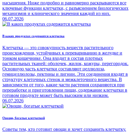
насыщения. Ниже подробно и равномерно раскрываются все
ключевые функции клетчатки, с разъяснением биологических
механизмов и клинического значения каждой из них.
06.07.2026
В каких продуктах содержится клетчатка
Клетчатка — это совокупность веществ растительного
происхождения, устойчивых к перевариванию в желудке и
тонком кишечнике. Она входит в состав плотных
растительных тканей: оболочек, жилок, кожуры, перегородок.
Основную часть клетчатки составляют целлюлоза,
гемицеллюлозы, пектины и лигнин. Эти соединения входят в
структуру клеточных стенок и межклеточного вещества. В
зависимости от того, какие части растения сохраняются при
переработке и приготовлении пищи, содержание клетчатки в
готовом продукте может быть высоким или низким.
06.07.2026
Овощи, богатые клетчаткой
Советы тем, кто готовит овощи и хочет сохранить клетчатку.