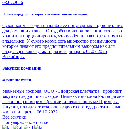
03.07.2026
Польза и вред сухого корма для кошек: мнение экспертов
Сухой корм — один из наиболее популярных видов питания
для домашних кошек. Он удобен в использовании, его легко
хранить и порционировать, что особенно важно для занятых
владельцев. У сухого корма есть множество преимуществ,
которые делают его предпочтительным выбором как для
владельцев кошек, так и для ветеринаров.
02.07.2026
Все обзоры
Закупки компании
Закупка продукции
Уважаемые господа! ООО «Сибирская клетчатка» проводит
закупку следующих товаров: Пищевые волокна Растворимые,
частично растворимы (вязкие) и нерастворимые Примеры:
Инулин, полидекстроза, олигофруктоза и т.д., растительные
жмыхи и шроты,
06.10.2022
Все закупки
Популярно о клетчатке