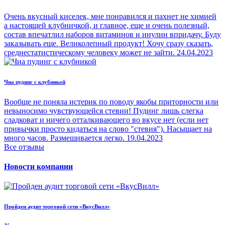
Очень вкусный киселек, мне понравился и пахнет не химией
а настоящей клубничкой, и главное, еще и очень полезный,
состав впечатлил наборов витаминов и инулин впридачу. Буду
заказывать еще. Великолепный продукт! Хочу сразу сказать,
среднестатистическому человеку может не зайти.
24.04.2023
Чиа пудинг с клубникой
Вообще не поняла истерик по поводу якобы приторности или
невыносимо чувствующейся стевии! Пудинг лишь слегка
сладковат и ничего отталкивающего во вкусе нет (если нет
привычки просто кидаться на слово "стевия"). Насыщает на
много часов. Размешивается легко.
19.04.2023
Все отзывы
Новости компании
Пройден аудит торговой сети «ВкусВилл»