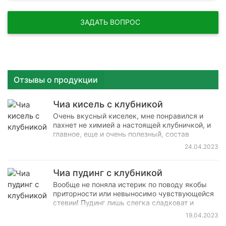
ЗАДАТЬ ВОПРОС
Отзывы о продукции
Чиа кисель с клубникой
Очень вкусный киселек, мне понравился и
пахнет не химией а настоящей клубничкой, и
главное, еще и очень полезный, состав
впечатлил наборов витаминов и инулин
24.04.2023
впридачу. Буду заказывать еще.
Великолепный продукт! Хочу сразу сказать,
среднестатистическому человеку может не
Чиа пудинг с клубникой
зайти.
Вообще не поняла истерик по поводу якобы
приторности или невыносимо чувствующейся
стевии! Пудинг лишь слегка сладковат и
ничего отталкивающего во вкусе нет (если нет
19.04.2023
привычки просто кидаться на слово "стевия").