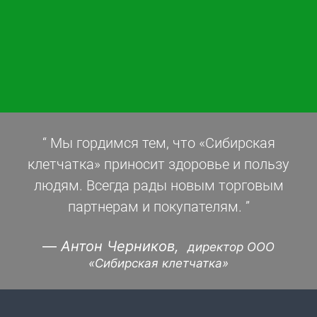
“
Мы гордимся тем, что «Сибирская
клетчатка» приносит здоровье и пользу
людям. Всегда рады новым торговым
партнерам и покупателям.
”
—
Антон Черников,
директор ООО
«Сибирская клетчатка»