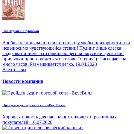
Чиа пудинг с клубникой
Вообще не поняла истерик по поводу якобы приторности или
невыносимо чувствующейся стевии! Пудинг лишь слегка
сладковат и ничего отталкивающего во вкусе нет (если нет
привычки просто кидаться на слово "стевия"). Насыщает на
много часов. Размешивается легко.
19.04.2023
Все отзывы
Новости компании
Пройден аудит торговой сети «ВкусВилл»
Хорошая новость для нас, наших оптовых и розничных
покупателей.
10.07.2026