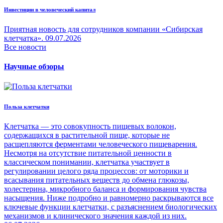
Инвестиции в человеческий капитал
Приятная новость для сотрудников компании «Сибирская
клетчатка».
09.07.2026
Все новости
Научные обзоры
Польза клетчатки
Клетчатка — это совокупность пищевых волокон,
содержащихся в растительной пище, которые не
расщепляются ферментами человеческого пищеварения.
Несмотря на отсутствие питательной ценности в
классическом понимании, клетчатка участвует в
регулировании целого ряда процессов: от моторики и
всасывания питательных веществ до обмена глюкозы,
холестерина, микробного баланса и формирования чувства
насыщения. Ниже подробно и равномерно раскрываются все
ключевые функции клетчатки, с разъяснением биологических
механизмов и клинического значения каждой из них.