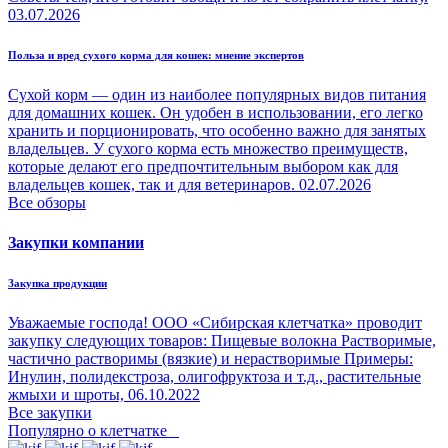
03.07.2026
Польза и вред сухого корма для кошек: мнение экспертов
Сухой корм — один из наиболее популярных видов питания
для домашних кошек. Он удобен в использовании, его легко
хранить и порционировать, что особенно важно для занятых
владельцев. У сухого корма есть множество преимуществ,
которые делают его предпочтительным выбором как для
владельцев кошек, так и для ветеринаров.
02.07.2026
Все обзоры
Закупки компании
Закупка продукции
Уважаемые господа! ООО «Сибирская клетчатка» проводит
закупку следующих товаров: Пищевые волокна Растворимые,
частично растворимы (вязкие) и нерастворимые Примеры:
Инулин, полидекстроза, олигофруктоза и т.д., растительные
жмыхи и шроты,
06.10.2022
Все закупки
Популярно о клетчатке