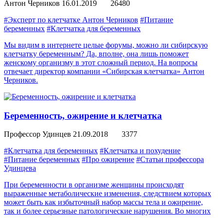
Антон Черников
16.01.2019
26480
#Эксперт по клетчатке Антон Черников
#Питание
беременных
#Клетчатка для беременных
Мы видим в интернете целые форумы, можно ли сибирскую
клетчатку беременным? Да, вполне, она лишь поможет
женскому организму в этот сложный период. На вопросы
отвечает директор компании «Сибирская клетчатка» Антон
Черников.
Беременность, ожирение и клетчатка
Профессор Удинцев
21.09.2018
3377
#Клетчатка для беременных
#Клетчатка и похудение
#Питание беременных
#Про ожирение
#Статьи профессора
Удинцева
При беременности в организме женщины происходят
выраженные метаболические изменения, следствием которых
может быть как избыточный набор массы тела и ожирение,
так и более серьезные патологические нарушения. Во многих