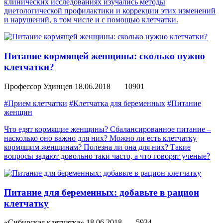
клинических исследованиях изучались методы
диетологической профилактики и коррекции этих изменений
и нарушений, в том числе и с помощью клетчатки.
Питание кормящей женщины: сколько нужно
клетчатки?
Профессор Удинцев
18.06.2018
10901
#Прием клетчатки
#Клетчатка для беременных
#Питание
женщин
Что едят кормящие женщины? Сбалансированное питание –
насколько оно важно для них? Можно ли есть клетчатку
кормящим женщинам? Полезна ли она для них? Такие
вопросы задают довольно таки часто, а что говорят ученые?
Питание для беременных: добавьте в рацион
клетчатку
«Сибирская клетчатка»
18.06.2018
5934