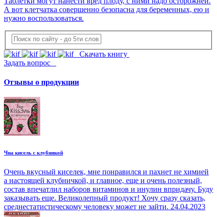
Таблетки могут нанести вред плоду, с ними надо осторожней.
А вот клетчатка совершенно безопасна для беременных, ею и
нужно воспользоваться.
Скачать книгу
Задать вопрос
Отзывы о продукции
Чиа кисель с клубникой
Очень вкусный киселек, мне понравился и пахнет не химией
а настоящей клубничкой, и главное, еще и очень полезный,
состав впечатлил наборов витаминов и инулин впридачу. Буду
заказывать еще. Великолепный продукт! Хочу сразу сказать,
среднестатистическому человеку может не зайти.
24.04.2023