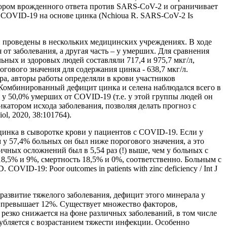
тором врожденного ответа против SARS-CoV-2 и ограничивает
 COVID-19 на основе цинка (Nchioua R. SARS-CoV-2 Is
и проведены в нескольких медицинских учреждениях. В ходе
от заболевания, а другая часть – у умерших. Для сравнения
ных и здоровых людей составляли 717,4 и 975,7 мкг/л,
гового значения для содержания цинка - 638,7 мкг/л.
а, авторы работы определяли в крови участников
 Комбинированный дефицит цинка и селена наблюдался всего в
и у 50,0% умерших от COVID-19 (т.е. у этой группы людей он
катором исхода заболевания, позволяя делать прогноз с
iol, 2020, 38:101764).
инка в сыворотке крови у пациентов с COVID-19. Если у
ем у 57,4% больных он был ниже порогового значения, а это
чных осложнений был в 5,54 раз (!) выше, чем у больных с
18,5% и 9%, смертность 18,5% и 0%, соответственно. Больным с
ID-19: Poor outcomes in patients with zinc deficiency / Int J
азвитие тяжелого заболевания, дефицит этого минерала у
ь превышает 12%. Существует множество факторов,
резко снижается на фоне различных заболеваний, в том числе
губляется с возрастанием тяжести инфекции. Особенно