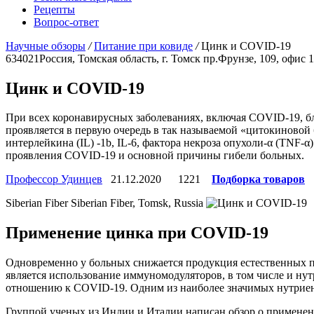
Рецепты
Вопрос-ответ
Научные обзоры
/
Питание при ковиде
/
Цинк и COVID-19
634021
Россия, Томская область, г. Томск
пр.Фрунзе, 109, офис 
Цинк и COVID-19
При всех коронавирусных заболеваниях, включая COVID-19, б
проявляется в первую очередь в так называемой «цитокиново
интерлейкина (IL) -1b, IL-6, фактора некроза опухоли-α (TNF
проявления COVID-19 и основной причины гибели больных.
Профессор Удинцев
21.12.2020
1221
Подборка товаров
Siberian Fiber
Siberian Fiber, Tomsk, Russia
Применение цинка при COVID-19
Одновременно у больных снижается продукция естественных п
является использование иммуномодуляторов, в том числе и ну
отношению к COVID-19. Одним из наиболее значимых нутрие
Группой ученых из Индии и Италии написан обзор о применен