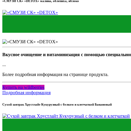
«СМУЗИ СК» «DETOX» малина, облепиха, яблоко
Вкусное очищение и витаминизация с помощью специальног
...
Более подробная информация на странице продукта.
Купить на wildberries
Подробная информация
Сухой завтрак Хрустлайт Кукурузный с белком и клетчаткой Банановый