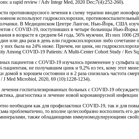
ions: a rapid review / Adv Integr Med, 2020 Dec;7(4):252-260).
сти противовирусного лечения в схему терапии вводят ионофо
новном используют гидроксихлорохин, противовоспалительный 
й волчанки. В Медицинском Центре Лангон, Нью-Йорк, США изу
нтов с COVID-19, поступивших в четыре больницы Нью-Йорка в п
ания в возрасте в среднем 64 года, 56% мужчин. Из них 1006 (2
 один или два раза в день или гидроксихлорохин либо сочетание
ь у них была на 24% ниже. Причем, ни цинк, ни гидроксихлорохин
ality Among COVID-19 Patients: A Multi-Center Cohort Study / Res Sq,
нных пациентов с COVID-19 изучалось применение у сульфата ц
пациентам, не получавшим цинк и 9,2% из тех, кому этот минера
омой в хорошем состоянии и в 2 раза снизилась частота смертельн
/ J Med Microbiol, 2020, 69 (10):1228-1234).
 лечения госпитализированных больных с COVID-19 обсуждаетс
тика, диагностика и лечение новой коронавирусной инфекции (CO
тно необходим как для профилактики COVID-19, так и для пов
сьма проблематично, то вполне целесообразно восполнить его 
и минералами, также обладающими иммуномодулирующими свойс