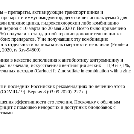
ры – препараты, активирующие транспорт цинка и
препарат и иммуномодулятор, десятки лет используемый для
чали влияние цинка, гидроксихлорохин либо комбинацию
ериод с 10 марта по 20 мая 2020 г. Всего было привлечено
9%) получали к стандартной терапии дополнительно цинк в
 обоих препаратов. У не получавших эту комбинацию
 в отдельности на показатель смертности не влияли (Frontera
 2020, rs.3.rs-94509).
инка в качестве дополнения к антибиотику азитромицину и
л назначали, искусственная вентиляция легких – 11,9 и 7,1%,
ых исходов (Carlucci P. Zinc sulfate in combination with a zinc
я и последних Российских рекомендациях по лечению этого
VID-19). Версия 8 (03.09.2020). 227 с.)
ышения эффективности его лечения. Поскольку с обычным
дефицит с помощью недорогих и доступных биодобавок с
твами.