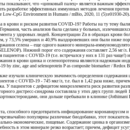
таты показывают, что «цинковый палец» является важным эффек
вать разработке эффективных иммунных методов лечения против
to the Low-CpG Environment in Humans / mBio, 2020, 11 (5):e01930-20).
а в крови и риском развития COVID-19? Работы на ту тему был
ермания, часть анализов была сделана у больных, излечившихся 
ента у здоровых людей. Концентрации Zn в образцах крови боль
ем, у 73,5% умерших и 40,9% выздоровевших они были ниже поро
ржания селена – еще одного важного минерала-иммуномодулятор
(SELENOP). Нижний порог его содержания составляет 2,56 мг/л.
пациентов с COVID-19 (т.е. встречался у них в 131 раз чаще!) 
ержания в крови цинка и селенопротеина являются надежным инди
9 by zinc, age and selenoprotein P as composite biomarker / Redox B
же изучали клиническую значимость определения содержания ц
циентов с COVID-19 - 745 мкг/л, т.е. был в 1,42 раза ниже, прич
а. У пациентов с дефицитом микроэлемента риск развития разли
орного дистресс-синдрома составляла у этих двух групп людей 
икостероидами, они дольше пребывали в клинике (Jothimani D. COV
та, способного предотвратить инфицирование коронавирусом и р
е чрезвычайно популярны различные биодобавки, этот показател
иально-экономические, пищевые. Содержание цинка в организме 
ребность в этом минерале резко возрастает; причем, дефицит усу