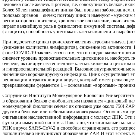
человека после железа. Протеом, т.е. совокупность белков, вк
Более 50 лет назад дефицит цинка был признан заболеванием,
половых органов – яичек; поэтому цинк и именуют «мужским м
респираторного эпителия, хроническое воспаление, окислител
играет важнейшую роль в физиологии иммунной системы, деф
фагоцитоз, способность уничтожать клетки-мишени и выработ
При недостатке цинка происходят явления атрофии тимуса (в
(снижение количества лимфоцитов), снижение их активности. 
фоне COVID-19 заключается в том, что он поддерживает проти
снижает уровень провоспалительных цитокинов и, наоборот, п
очередь, активирует естественные клетки-киллеры и цитотокс
и гипервоспалительной реакцией. Высокие внутриклеточные 
нынешнюю коронавирусную инфекцию. Цинк осуществляет это
репликации и транскрипции вируса, который имеет решающее 
превращающим ферментом 1 – основными «воротами» проникновения 
Сотрудники Института Молекулярной Биологии Университета 
в образовании белков с любопытным названием «цинковый пале
молекулярной биологии сейчас их описано уже около 750! ZAP
другими белками или небольшими молекулами. Основными гру
считывание наследственной информации с молекул ДНК. Эти б
функции иммунной системы. Показано, что «цинковые пальцы»
РНК вируса SARS-CoV-2 и способны ограничивать его распрос
дополнительно индуцируют образование ZAP. И этот эффект, в