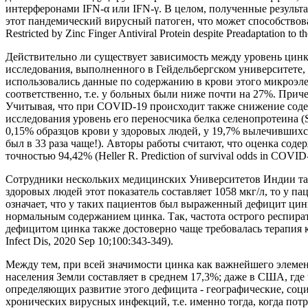
интерферонами IFN-α или IFN-γ. В целом, полученные резуль
этот пандемический вирусный патоген, что может способство
Restricted by Zinc Finger Antiviral Protein despite Preadaptation 
Действительно ли существует зависимость между уровень цинк
исследования, выполненного в Гейдельбергском университете, Г
использовались данные по содержанию в крови этого микроэлем
соответственно, т.е. у больных были ниже почти на 27%. Прич
Учитывая, что при COVID-19 происходит также снижение соде
исследования уровень его переносчика белка селенопротеина 
0,15% образцов крови у здоровых людей, у 19,7% вылечившихся 
был в 33 раза чаще!). Авторы работы считают, что оценка сод
точностью 94,42% (Heller R. Prediction of survival odds in COVID-1
Сотрудники нескольких медицинских Университетов Индии так
здоровых людей этот показатель составляет 1058 мкг/л, то у па
означает, что у таких пациентов был выраженный дефицит цинк
нормальным содержанием цинка. Так, частота острого респират
дефицитом цинка также достоверно чаще требовалась терапия корт
Infect Dis, 2020 Sep 10;100:343-349).
Между тем, при всей значимости цинка как важнейшего элемен
населения Земли составляет в среднем 17,3%; даже в США, гд
определяющих развитие этого дефицита - географические, соц
хронических вирусных инфекций, т.е. именно тогда, когда пот