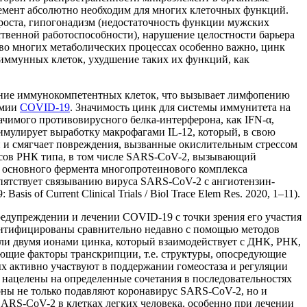
оэлемент абсолютно необходим для многих клеточных функций.
 роста, гипогонадизм (недостаточность функции мужских
твенной работоспособности), нарушение целостности барьера
 во многих метаболических процессах особенно важно, цинк
ммунных клеток, ухудшение таких их функций, как
вание иммунокомпетентных клеток, что вызывает лимфопению
емии
COVID-19
. Значимость цинк для системы иммунитета на
ачимого противовирусного белка-интерферона, как IFN-α,
имулирует выработку макрофагами IL-12, который, в свою
и и смягчает повреждения, вызванные окислительным стрессом
усов РНК типа, в том числе SARS-CoV-2, вызывающий
основного фермента многопротеинового комплекса
пятствует связыванию вируса SARS-CoV-2 с ангиотензин-
of Current Clinical Trials / Biol Trace Elem Res. 2020, 1–11).
дупреждении и лечении COVID-19 с точки зрения его участия
идентифицированы сравнительно недавно с помощью методов
ли двумя ионами цинка, который взаимодействует с ДНК, РНК,
щие факторы транскрипции, т.е. структуры, опосредующие
х активно участвуют в поддержании гомеостаза и регуляции
 нацелены на определенные сочетания в последовательностях
оны не только подавляют коронавирус SARS-CoV-2, но и
SARS-CoV-2 в клетках легких человека, особенно при лечении