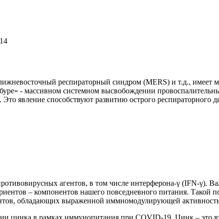
114
лижневосточный респираторный синдром (MERS) и т.д., имеет ме
й буре» - массивном системном высвобождении провоспалительн
-α). Это явление способствуют развитию острого респираторного
ротивовирусных агентов, в том числе интерферона-γ (IFN-γ). 
триентов – компонентов нашего повседневного питания. Такой 
нтов, обладающих выраженной иммномодулирующей активностью
ии цинка в рамках иммунопитания при COVID-19. Цинк – это в