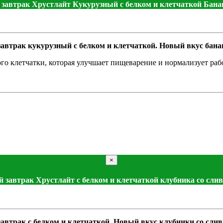
 завтрак Хрустлайт Кукурузный с белком и клетчаткой Бан
автрак кукурузный с белком и клетчаткой. Новый вкус бана
ого клетчатки, которая улучшает пищеварение и нормализует раб
×
й завтрак Хрустлайт с белком и клетчаткой клубника со сли
автрак с белком и клетчаткой. Новый вкус клубники со сли