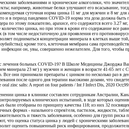
ескими заболеваниями и хронические алкоголики, что значител
укты; например, животные белки улучшают его всасывание, тог
комендуемая суточная норма цинка 11 мг для мужчин и 8 мг для
что и в период пандемии COVID-19 норма эта доза должна быть 
ера по этому показателю, арахисе, его содержится всего 3.27 мг,
е количество цинка, но при этом в крови его содержание все рав
 (в том числе недостаточную для проявления его противовирус
оляет подниматься концентрации минерала в клетках выше той,
амоубийства); кроме того, клеточная мембрана сама противодейс
 инфекции он, увы, совершенно нежелателен. Для того, чтобы п
екс лечения больных COVID-19? В Школе Медицины Джорджа Ва
ием минерала 23 мг) у мужчин и женщин в возрасте 41-65 лет 
 Все они принимали препараты с цинком по несколько раз в ден
вания после одного дня терапии высокими дозами, что свидетел
 zinc salts: A report on four patients / Int J Infect Dis, 2020 Oct;99
енении цинка в клинике составлен сотрудникам Австралии, Кана
контролируемых клинических испытаний, в ходе которых оценив
ых были отобраны по принципу качества 118; из них 32 посвящ
чных формах - назального спрея/геля, пастилок, жидкости, таб
лжительность и тяжесть заболевания, особенно для групп риска
т, что оценка статуса цинка у людей с хроническими заболева
олит оценить повышенный риск инфицирования, продолжительность