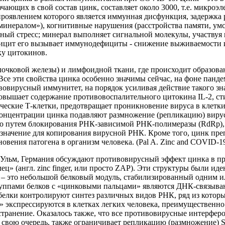
лючающих в свой состав цинк, составляет около 3000, т.е. микр
 проявлением которого является иммунная дисфункция, задержка
инералом»), когнитивные нарушения (расстройства памяти, умс
ьный стресс; минерал выполняет сигнальной молекулы, участвуя
ицит его вызывает иммунодефициты - снижение выживаемости и
ку цитокинов.
илочковой железы) и лимфоидной ткани, где происходит образо
Все эти свойства цинка особенно значимы сейчас, на фоне панд
вовирусный иммунитет, на порядок усиливая действие такого зн
овышает содержание противовоспалительного цитокина IL-2, ст
ические Т-клетки, предотвращает проникновение вируса в клетк
концентрации цинка подавляют размножение (репликацию) вир
 путем блокирования РНК-зависимой РНК-полимеразы (RdRp), 
значение для копирования вирусной РНК. Кроме того, цинк пре
патогена в организм человека. (Pal A. Zinc and COVID-19: Basis 
Ульм, Германия обсуждают противовирусный эффект цинка в пре
ц» (англ. zinc finger, или просто ZAP). Эти структуры были 
 – это небольшой белковый модуль, стабилизированный одним и
ппами белков с «цинковыми пальцами» являются ДНК-связываю
елки контролируют синтез различных видов РНК, ряд из которы
 экспрессируются в клетках легких человека, преимущественно
транение. Оказалось также, что все противовирусные интерфер
 свою очередь, также ограничивает репликацию (размножение) 