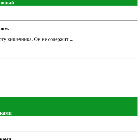
ановый
ном.
оту кишечника. Он не содержит ...
вками
вками.