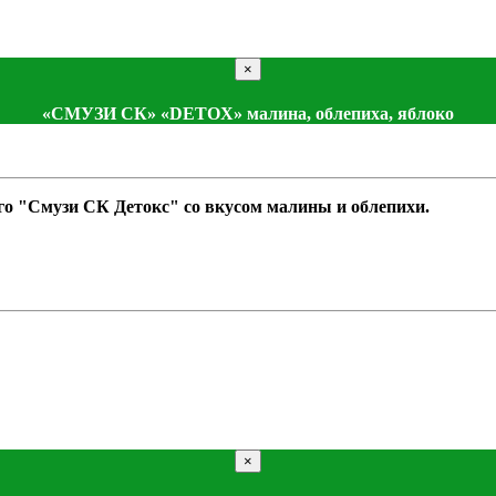
×
«СМУЗИ СК» «DETOX» малина, облепиха, яблоко
о "Смузи СК Детокс" со вкусом малины и облепихи.
×