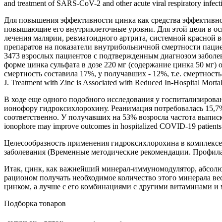
and treatment of SARS-CoV-2 and other acute viral respiratory infect
Для повышения эффективности цинка как средства эффективно
повышающие его внутриклеточные уровни. Для этой цели в ос
лечения малярии, ревматоидного артрита, системной красно
препаратов на показатели внутрибольничной смертности пацие
3473 взрослых пациентов с подтвержденным диагнозом заболев
форме цинка сульфата в дозе 220 мг (содержание цинка 50 мг)
смертность составила 17%, у получавших - 12%, т.е. смертност
J. Treatment with Zinc is Associated with Reduced In-Hospital Mort
В ходе еще одного подобного исследования у госпитализирова
ионофору гидроксихлорохину. Реанимация потребовалась 15,7% 
соответственно. У получавших на 53% возросла частота выписки д
ionophore may improve outcomes in hospitalized COVID-19 patients 
Целесообразность применения гидроксихлорохина в комплексе
заболевания (Временные методические рекомендации. Профилак
Итак, цинк, как важнейший минерал-иммуномодулятор, абсолю
рационом получать необходимое количество этого минерала ве
цинком, а лучше с его комбинациями с другими витаминами 
Подборка товаров