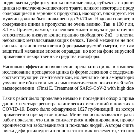
подвержены дефициту цинка пожилые люди, субъекты с хронич
цинка из желудочно-кишечного тракта влияют некоторые прод
содержащиеся в зерновых продуктах), наоборот, блокируют. Ре
мужчин должна быть повышена до 30-70 мг. Надо ли говорит, 
содержание цинка в продуктах не очень велико. Так, в 100 г лид
3.1 мг. Причем, важно, что человек может получать достаточно
относительно низкую концентрацию свободного Zn2+ в клетках
небольших металлсвязывающих белков. Такой механизм не позв
сигнала для апоптоза клетки (программируемой смерти, т.е. с
защитный механизм вполне оправдан, но вот на фоне вирусной
применяют лекарственные средства-ионофоры.
Насколько эффективно включение препаратов цинка в компл
исследование препаратов цинка (в форме леденцов с содержан
соответствующей симптоматикой, но лечились они амбулаторно.
улучшение объективных и симптоматических показателей заболе
выздоровлении. (Finzi E. Treatment of SARS-CoV-2 with high dose oral
Таких работ было проделано немало и последний обзор о прим
данных и четыре регистра клинических испытаний в поисках 
COVID-19. Всего было обнаружено 1627 публикаций, из котор
применению препаратов цинка. Минерал использовался в разли
работ показали, что цинк снижает риск инфицирования, продо
хроническими заболеваниями и пожилых людей. Авторы считаю
риска дефицита/недостаточности этого микроэлемента, что позв