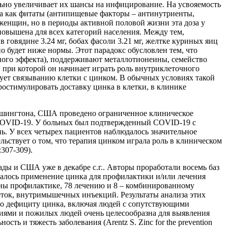
ьно увеличивает их шансы на инфицирование. На усвояемость
да как фитаты (антипищевые факторы – антинутриенты,
 женщин, но в периоды активной половой жизни эта доза у
повышена для всех категорий населения. Между тем,
 в говядине 3.24 мг, бобах фасоли 3.21 мг, желтке куриных яиц
но будет ниже нормы. Этот парадокс обусловлен тем, что
ного эффекта), поддерживают металлотионеины, семейство
 при которой он начинает играть роль внутриклеточного
твует связыванию клетки с цинком. В обычных условиях такой
ростимулировать доставку цинка в клетки, в клинике
шингтона, США проведено ограниченное клиническое
с COVID-19. У больных был подтвержденный COVID-19 с
ь. У всех четырех пациентов наблюдалось значительное
ьствует о том, что терапия цинком играла роль в клиническом
:307-309).
ды и США уже в декабре с.г.. Авторы проработали восемь баз
алось применение цинка для профилактики и/или лечения
ены профилактике, 78 лечению и 8 – комбинированному
леток, внутримышечных инъекций. Результаты анализа этих
 по дефициту цинка, включая людей с сопутствующими
ниями и пожилых людей очень целесообразна для выявления
 и тяжесть заболевания (Arentz S. Zinc for the prevention