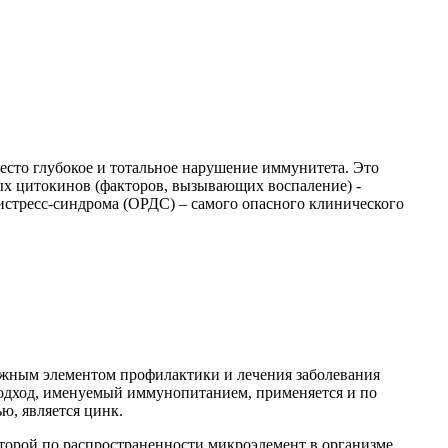
сто глубокое и тотальное нарушение иммунитета. Это
ых цитокинов (факторов, вызывающих воспаление) -
 дистресс-синдрома (ОРДС) – самого опасного клинического
Важным элементом профилактики и лечения заболевания
подход, именуемый иммунопитанием, применяется и по
, является цинк.
торой по распространенности микроэлемент в организме