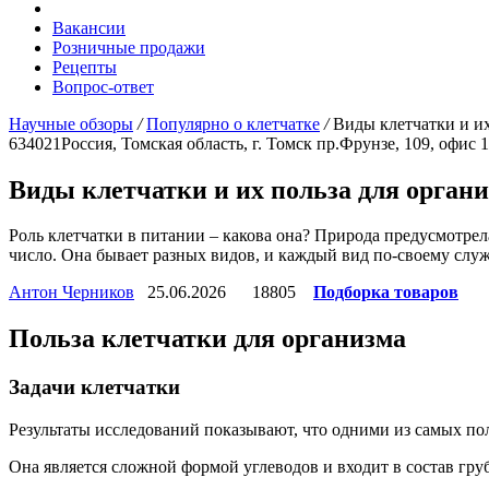
Вакансии
Розничные продажи
Рецепты
Вопрос-ответ
Научные обзоры
/
Популярно о клетчатке
/
Виды клетчатки и их
634021
Россия, Томская область, г. Томск
пр.Фрунзе, 109, офис 
Виды клетчатки и их польза для орган
Роль клетчатки в питании – какова она? Природа предусмотре
число. Она бывает разных видов, и каждый вид по-своему служ
Антон Черников
25.06.2026
18805
Подборка товаров
Польза клетчатки для организма
Задачи клетчатки
Результаты исследований показывают, что одними из самых п
Она является сложной формой углеводов и входит в состав гру