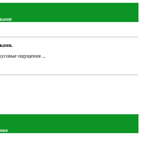
вками
вками.
кусовые ощущения ...
око