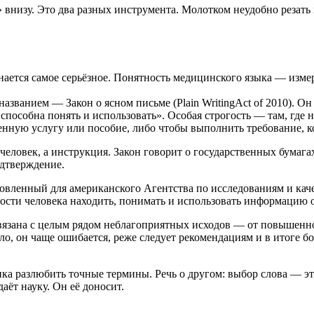
» внизу. Это два разных инструмента. Молотком неудобно резать 
нается самое серьёзное. Понятность медицинского языка — изме
ванием — Закон о ясном письме (Plain WritingAct of 2010). Он 
собна понять и использовать». Особая строгость — там, где на
енную услугу или пособие, либо чтобы выполнить требование, к
человек, а инструкция. Закон говорит о государственных бумагах
одтверждение.
овленный для американского Агентства по исследованиям и каче
сти человека находить, понимать и использовать информацию о
язана с целым рядом неблагоприятных исходов — от повышенной
тело, он чаще ошибается, реже следует рекомендациям и в итоге 
ика разлюбить точные термины. Речь о другом: выбор слова — эт
аёт науку. Он её доносит.