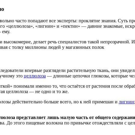
но
вольно часто попадают все эксперты: проклятие знания. Суть пр
ого «целлюлоза», «лигнин» и «пектин» — давние знакомые, искр
 ему.
и высокомерие, делает речь специалистов такой непрозрачной. И
ивая с толку миллионы людей у магазинных полок
едователи впервые разглядели растительную ткань, они увидели 
аучному это
целлюлоза
— длинные цепочки глюкозы, которые чел
аткой» понимали именно то, что остаётся от растения после об
стая целлюлоза — не одно и то же.
юлозы действительно больше всего, но к ней примешан и
лигнин
ллюлоза представляет лишь малую часть от общего содержа
ва. До этого пищевые волокна по привычке отождествляли с цел