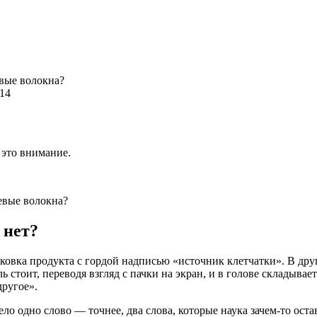
вые волокна?
114
 это внимание.
 нет?
ковка продукта с гордой надписью «источник клетчатки». В друг
 стоит, переводя взгляд с пачки на экран, и в голове складыва
другое».
о одно слово — точнее, два слова, которые наука зачем-то остав