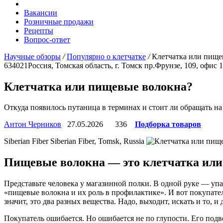
Вакансии
Розничные продажи
Рецепты
Вопрос-ответ
Научные обзоры
/
Популярно о клетчатке
/
Клетчатка или пище
634021
Россия, Томская область, г. Томск
пр.Фрунзе, 109, офис 
Клетчатка или пищевые волокна?
Откуда появилось путаница в терминах и стоит ли обращать на
Антон Черников
27.05.2026
336
Подборка товаров
Siberian Fiber
Siberian Fiber, Tomsk, Russia
Пищевые волокна — это клетчатка или
Представьте человека у магазинной полки. В одной руке — упа
«пищевые волокна и их роль в профилактике». И вот покупатель
значит, это два разных вещества. Надо, выходит, искать и то, и 
Покупатель ошибается. Но ошибается не по глупости. Его подвел