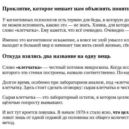
Проклятие, которое мешает нам объяснять понят
У когнитивных психологов есть термин для беды, в которую до
не можем вспомнить, каково это — не знать. Химик, для котор
слово «клетчатка». Ему кажется, что всё очевидно. Очевидно —
Именно это когнитивное искажение, а вовсе не злой умысел ил
выходит в большой мир и начинает там жить своей жизнью, сб
Откуда взялись два название на одну вещь
Слово
«клетчатка»
— честный потомок микроскопа. Когда иссл
которого эти стенки построены, назвали соответственно. По-н
Долгое время, особенно при лабораторном анализе, под «клетч
клетчатку. Здесь стоит сделать оговорку: сырая клетчатка и чи
Сырая клетчатка — это лабораторный остаток, в котором целл
щёлочью попросту вымывают.
И вот тут кроется ловушка. В начале 1970-х стало ясно,
что це
ловит лишь от одной седьмой до половины их общего количест
метод.