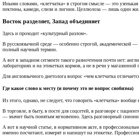
Иными словами, «клетчатка» в строгом смысле — это узенькая
пектины, камеди, слизи и лигнин. Целлюлоза — лишь один жи
Восток разделяет, Запад объединяет
Здесь и проходит «культурный разлом».
В русскоязычной среде — особенно строгой, академической — 
полный научный термин.
А вот в западном сегменте такого разночтения почти нет: англ
лабораториях и на этикетках кормов, а не в речи у магазинной 
Для англоязычного диетолога вопрос «чем клетчатка отличаетс
Где какое слово к месту (и почему это не вопрос снобизма)
Из этого, однако, не следует, что говорить «клетчатка» вообще 
В торговле, в быту, в посте для соцсетей, в разговоре с пацие
— значит быть понятым мгновенно. Здесь разговорный синоним 
А вот в научной статье, в нормативном акте, в профессиональ
именно посчитают, измерят и напишут на этикетке. Профессион