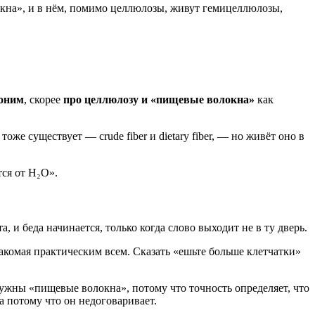
окна», и в нём, помимо целлюлозы, живут гемицеллюлозы,
ноним
, скорее
про целлюлозу и «пищевые волокна»
как
тоже существует — crude fiber и dietary fiber, — но живёт оно в
тся от H₂O».
а, и беда начинается, только когда слово выходит не в ту дверь.
знакомая практическим всем. Сказать «ешьте больше клетчатки»
нужны «пищевые волокна», потому что точность определяет, что
а потому что он недоговаривает.