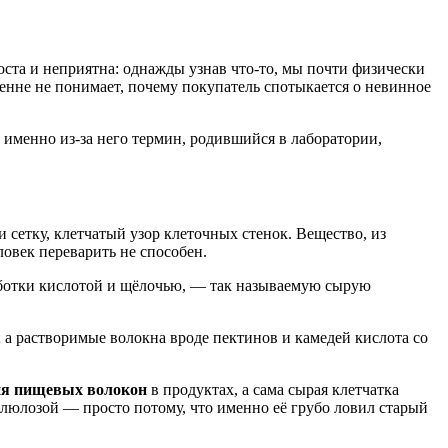
оста и неприятна: однажды узнав что-то, мы почти физически
енне не понимает, почему покупатель спотыкается о невинное
 именно из-за него термин, родившийся в лаборатории,
сетку, клетчатый узор клеточных стенок. Вещество, из
овек переварить не способен.
работки кислотой и щёлочью, — так называемую сырую
; а растворимые волокна вроде пектинов и камедей кислота со
ния пищевых волокон
в продуктах, а сама сырая клетчатка
люлозой — просто потому, что именно её грубо ловил старый