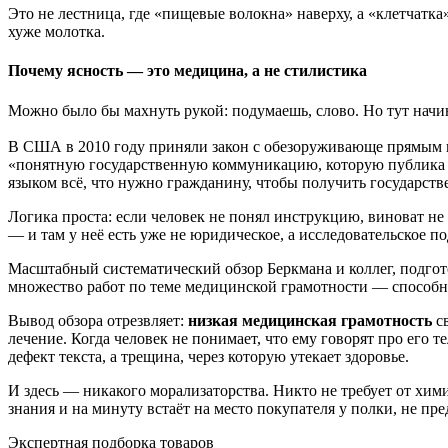
Это не лестница, где «пищевые волокна» наверху, а «клетчатка
хуже молотка.
Почему ясность — это медицина, а не стилистика
Можно было бы махнуть рукой: подумаешь, слово. Но тут начи
В США в 2010 году приняли закон с обезоруживающе прямым наз
«понятную государственную коммуникацию, которую публика спо
языком всё, что нужно гражданину, чтобы получить государств
Логика проста: если человек не понял инструкцию, виноват не 
— и там у неё есть уже не юридическое, а исследовательское п
Масштабный систематический обзор Беркмана и коллег, подгот
множество работ по теме медицинской грамотности — способно
Вывод обзора отрезвляет:
низкая медицинская грамотность
св
лечение. Когда человек не понимает, что ему говорят про его 
дефект текста, а трещина, через которую утекает здоровье.
И здесь — никакого морализаторства. Никто не требует от хим
знания и на минуту встаёт на место покупателя у полки, не пред
Экспертная подборка товаров