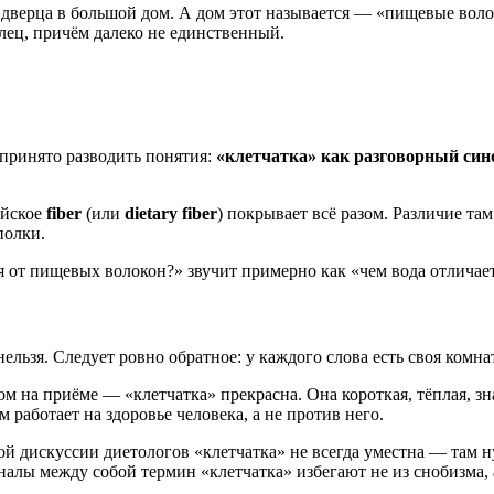
 дверца в большой дом. А дом этот называется — «пищевые вол
лец, причём далеко не единственный.
принято разводить понятия:
«клетчатка» как разговорный си
ийское
fiber
(или
dietary fiber
) покрывает всё разом. Различие там 
полки.
я от пищевых волокон?» звучит примерно как «чем вода отличае
нельзя. Следует ровно обратное: у каждого слова есть своя комнат
нтом на приёме — «клетчатка» прекрасна. Она короткая, тёплая, 
работает на здоровье человека, а не против него.
ной дискуссии диетологов «клетчатка» не всегда уместна — там 
алы между собой термин «клетчатка» избегают не из снобизма, 