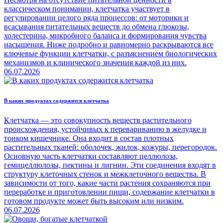
классическом понимании, клетчатка участвует в
регулировании целого ряда процессов: от моторики и
всасывания питательных веществ до обмена глюкозы,
холестерина, микробного баланса и формирования чувства
насыщения. Ниже подробно и равномерно раскрываются все
ключевые функции клетчатки, с разъяснением биологических
механизмов и клинического значения каждой из них.
06.07.2026
В каких продуктах содержится клетчатка
Клетчатка — это совокупность веществ растительного
происхождения, устойчивых к перевариванию в желудке и
тонком кишечнике. Она входит в состав плотных
растительных тканей: оболочек, жилок, кожуры, перегородок.
Основную часть клетчатки составляют целлюлоза,
гемицеллюлозы, пектины и лигнин. Эти соединения входят в
структуру клеточных стенок и межклеточного вещества. В
зависимости от того, какие части растения сохраняются при
переработке и приготовлении пищи, содержание клетчатки в
готовом продукте может быть высоким или низким.
06.07.2026