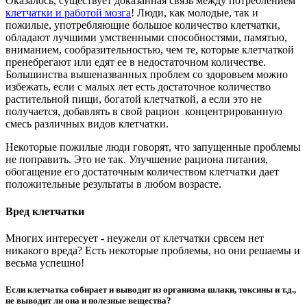
Оказалось, существует доказанная связь между потреблением
клетчатки и работой мозга
! Люди, как молодые, так и
пожилые, употребляющие большое количество клетчатки,
обладают лучшими умственными способностями, памятью,
вниманием, сообразительностью, чем те, которые клетчаткой
пренебрегают или едят ее в недостаточном количестве.
Большинства вышеназванных проблем со здоровьем можно
избежать, если с малых лет есть достаточное количество
растительной пищи, богатой клетчаткой, а если это не
получается, добавлять в свой рацион концентрированную
смесь различных видов клетчатки.
Некоторые пожилые люди говорят, что запущенные проблемы
не поправить. Это не так. Улучшение рациона питания,
обогащение его достаточным количеством клетчатки дает
положительные результаты в любом возрасте.
Вред клетчатки
Многих интересует - неужели от клетчатки срвсем нет
никакого вреда? Есть некоторые проблемы, но они решаемы и
весьма успешно!
Если клетчатка собирает и выводит из организма шлаки, токсины и т.д.,
не выводит ли она и полезные вещества?