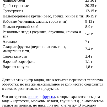
Льняное семя
25-30 г
Грибы сушеные
20-25 г
Сухофрукты
12-15 г
Цельнозерновые крупы (овес, гречка, киноа и тп)
10-15 г
Бобовые (чечевица, фасоль, горох и тп)
9-13 г
Цельнозерновой хлеб
8-9 г
Различные ягоды (черника, брусника, клюква и
5-8 г
тп)
Авокадо
7 г
Сладкие фрукты (персики, апельсины,
2-4 г
мандарины и тп)
Сырая капуста
2,4 г
Вареный картофель
1,1 г
Вареная капуста
1,8 г
Даже из этих цифр видно, что клетчатка переносит тепловую
обработку, но все же максимальное ее количество содержится
в свежих растительных продуктах.
Что интересно,
овощи
и
фрукты
, которые хранятся в сыром
виде - картофель, морковь, яблоки, груши и т.д., с «возрастом»
теряют витамины, но накапливают клетчатку. В молодом