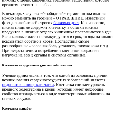
нижних отделах кишечника вредными веществами, которые
организм готовит на выброс.
В некоторых случаях «безобидный» термин интоксикация
можно заменить на грозный – ОТРАВЛЕНИЕ. Известный
факт для любителей строгих
белковых диет
. Как известно,
мясная пища не содержит клетчатку, а остатки мясных
продуктов в нижних отделах кишечника превращаются в яды.
Если каловые массы не эвакуируются в срок, то яды начинают
всасываться обратно в кровь. Последствия самые
разнообразные - головная боль, усталость, плохая кожа и т.д.
При недостаточном потреблении клетчатки возрастает
нагрузка на все(!) органы и системы организма.
Клетчатка и сердечнососудистые заболевания
Ученые единогласны в том, что одной из основных причин
возникновения сердечнососудистых заболеваний является
недостаток в пище клетчатки
. Клетчатка снижает уровень
вредного холестерина в крови, который имеет нехорошее
свойство откладываться в виде холестериновых «бляшек» на
стенках сосудов.
Клетчатка и диабет