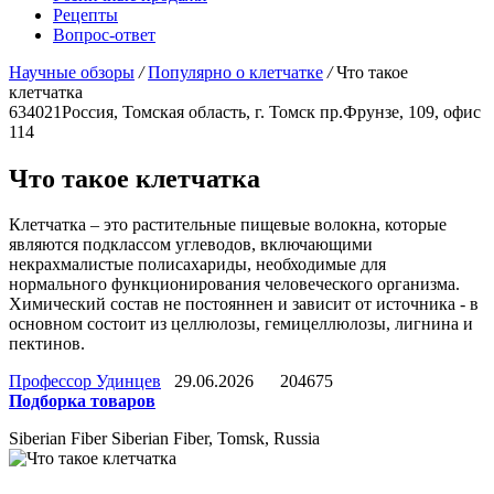
Рецепты
Вопрос-ответ
Научные обзоры
/
Популярно о клетчатке
/
Что такое
клетчатка
634021
Россия, Томская область, г. Томск
пр.Фрунзе, 109, офис
114
Что такое клетчатка
Клетчатка – это растительные пищевые волокна, которые
являются подклассом углеводов, включающими
некрахмалистые полисахариды, необходимые для
нормального функционирования человеческого организма.
Химический состав не постояннен и зависит от источника - в
основном состоит из целлюлозы, гемицеллюлозы, лигнина и
пектинов.
Профессор Удинцев
29.06.2026
204675
Подборка товаров
Siberian Fiber
Siberian Fiber, Tomsk, Russia