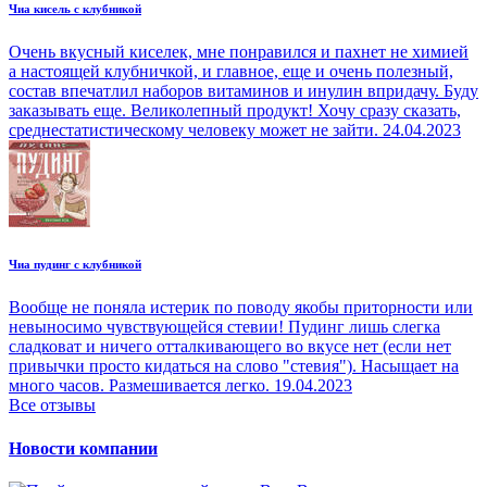
Чиа кисель с клубникой
Очень вкусный киселек, мне понравился и пахнет не химией
а настоящей клубничкой, и главное, еще и очень полезный,
состав впечатлил наборов витаминов и инулин впридачу. Буду
заказывать еще. Великолепный продукт! Хочу сразу сказать,
среднестатистическому человеку может не зайти.
24.04.2023
Чиа пудинг с клубникой
Вообще не поняла истерик по поводу якобы приторности или
невыносимо чувствующейся стевии! Пудинг лишь слегка
сладковат и ничего отталкивающего во вкусе нет (если нет
привычки просто кидаться на слово "стевия"). Насыщает на
много часов. Размешивается легко.
19.04.2023
Все отзывы
Новости компании