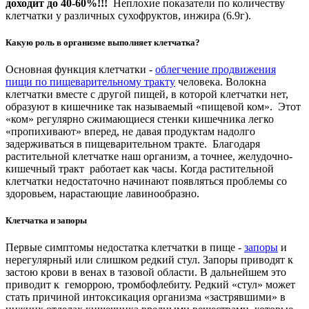
доходит до 40-60%!!!
Неплохие показатели по количеству
клетчатки у различных сухофруктов, инжира (6.9г).
Какую роль в организме выполняет клетчатка?
Основная функция клетчатки -
облегчение продвижения
пищи по пищеварительному тракту
человека. Волокна
клетчатки вместе с другой пищей, в которой клетчатки нет,
образуют в кишечнике так называемый «пищевой ком». Этот
«ком» регулярно сжимающиеся стенки кишечника легко
«пропихивают» вперед, не давая продуктам надолго
задерживаться в пищеварительном тракте. Благодаря
растительной клетчатке наш организм, а точнее, желудочно-
кишечный тракт работает как часы. Когда растительной
клетчатки недостаточно начинают появляться проблемы со
здоровьем, нарастающие лавинообразно.
Клетчатка и запоры
Первые симптомы недостатка клетчатки в пище -
запоры
и
нерегулярный или слишком редкий стул. Запоры приводят к
застою крови в венах в тазовой области. В дальнейшем это
приводит к геморрою, тромбофлебиту. Редкий «стул» может
стать причиной интоксикация организма «застрявшими» в