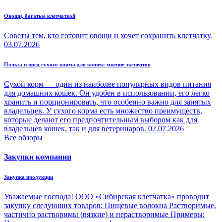
Овощи, богатые клетчаткой
Советы тем, кто готовит овощи и хочет сохранить клетчатку.
03.07.2026
Польза и вред сухого корма для кошек: мнение экспертов
Сухой корм — один из наиболее популярных видов питания
для домашних кошек. Он удобен в использовании, его легко
хранить и порционировать, что особенно важно для занятых
владельцев. У сухого корма есть множество преимуществ,
которые делают его предпочтительным выбором как для
владельцев кошек, так и для ветеринаров.
02.07.2026
Все обзоры
Закупки компании
Закупка продукции
Уважаемые господа! ООО «Сибирская клетчатка» проводит
закупку следующих товаров: Пищевые волокна Растворимые,
частично растворимы (вязкие) и нерастворимые Примеры: