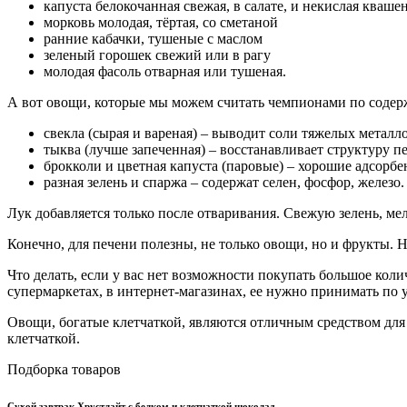
капуста белокочанная свежая, в салате, и некислая кваше
морковь молодая, тёртая, со сметаной
ранние кабачки, тушеные с маслом
зеленый горошек свежий или в рагу
молодая фасоль отварная или тушеная.
А вот овощи, которые мы можем считать чемпионами по содер
свекла (сырая и вареная) – выводит соли тяжелых металл
тыква (лучше запеченная) – восстанавливает структуру п
брокколи и цветная капуста (паровые) – хорошие адсорбе
разная зелень и спаржа – содержат селен, фосфор, железо.
Лук добавляется только после отваривания. Свежую зелень, ме
Конечно, для печени полезны, не только овощи, но и фрукты. Н
Что делать, если у вас нет возможности покупать большое кол
супермаркетах, в интернет-магазинах, ее нужно принимать по 
Овощи, богатые клетчаткой, являются отличным средством для
клетчаткой.
Подборка товаров
Сухой завтрак Хрустлайт с белком и клетчаткой шоколад