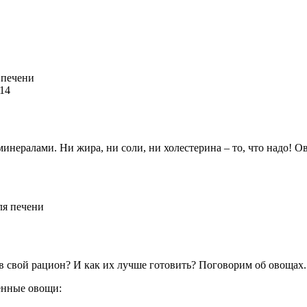
 печени
114
инералами. Ни жира, ни соли, ни холестерина – то, что надо! О
 свой рацион? И как их лучше готовить? Поговорим об овощах.
ченные овощи: