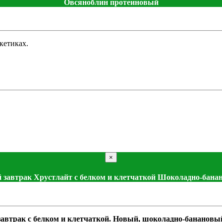
Овсяноблин протеиновый
кетиках.
×
 завтрак Хрустлайт с белком и клетчаткой Шоколадно-бан
автрак с белком и клетчаткой. Новый, шоколадно-банановый