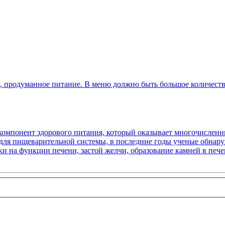
, продуманное питание. В меню должно быть большое количество
компонент здорового питания, который оказывает многочисленн
для пищеварительной системы, в последние годы ученые обнару
тки на функции печени, застой желчи, образование камней в пе