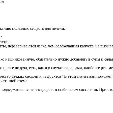
ная
жанию полезных веществ для печени:
ов
ечени
нты, перевариваются легче, чем белокочанная капуста, не вызыв
лко нашинкованную, обязательно нужно добавлять в супы и сала
о не все подряд, есть, как и в случае с овощами, наиболее реко
ичество свежих овощей или фруктов? В этом случае вам поможет с
указанной схеме.
 поддержания печени в здоровом стабильном состоянии. При от