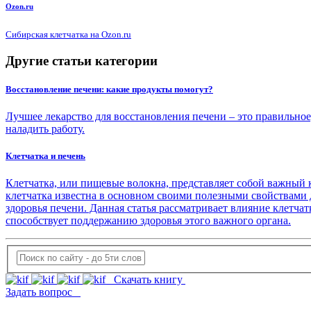
Ozon.ru
Сибирская клетчатка на Ozon.ru
Другие статьи категории
Восстановление печени: какие продукты помогут?
Лучшее лекарство для восстановления печени – это правильное
наладить работу.
Клетчатка и печень
Клетчатка, или пищевые волокна, представляет собой важный 
клетчатка известна в основном своими полезными свойствами 
здоровья печени. Данная статья рассматривает влияние клетча
способствует поддержанию здоровья этого важного органа.
Скачать книгу
Задать вопрос