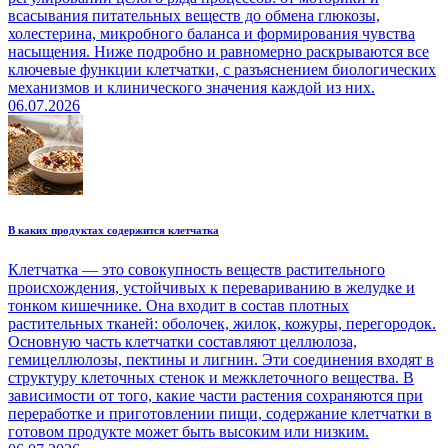
всасывания питательных веществ до обмена глюкозы,
холестерина, микробного баланса и формирования чувства
насыщения. Ниже подробно и равномерно раскрываются все
ключевые функции клетчатки, с разъяснением биологических
механизмов и клинического значения каждой из них.
06.07.2026
В каких продуктах содержится клетчатка
Клетчатка — это совокупность веществ растительного
происхождения, устойчивых к перевариванию в желудке и
тонком кишечнике. Она входит в состав плотных
растительных тканей: оболочек, жилок, кожуры, перегородок.
Основную часть клетчатки составляют целлюлоза,
гемицеллюлозы, пектины и лигнин. Эти соединения входят в
структуру клеточных стенок и межклеточного вещества. В
зависимости от того, какие части растения сохраняются при
переработке и приготовлении пищи, содержание клетчатки в
готовом продукте может быть высоким или низким.