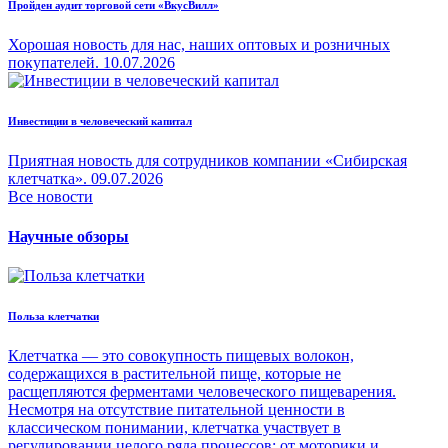
Пройден аудит торговой сети «ВкусВилл»
Хорошая новость для нас, наших оптовых и розничных
покупателей.
10.07.2026
Инвестиции в человеческий капитал
Приятная новость для сотрудников компании «Сибирская
клетчатка».
09.07.2026
Все новости
Научные обзоры
Польза клетчатки
Клетчатка — это совокупность пищевых волокон,
содержащихся в растительной пище, которые не
расщепляются ферментами человеческого пищеварения.
Несмотря на отсутствие питательной ценности в
классическом понимании, клетчатка участвует в
регулировании целого ряда процессов: от моторики и