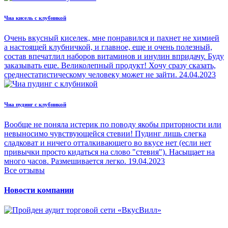
Чиа кисель с клубникой
Очень вкусный киселек, мне понравился и пахнет не химией
а настоящей клубничкой, и главное, еще и очень полезный,
состав впечатлил наборов витаминов и инулин впридачу. Буду
заказывать еще. Великолепный продукт! Хочу сразу сказать,
среднестатистическому человеку может не зайти.
24.04.2023
Чиа пудинг с клубникой
Вообще не поняла истерик по поводу якобы приторности или
невыносимо чувствующейся стевии! Пудинг лишь слегка
сладковат и ничего отталкивающего во вкусе нет (если нет
привычки просто кидаться на слово "стевия"). Насыщает на
много часов. Размешивается легко.
19.04.2023
Все отзывы
Новости компании