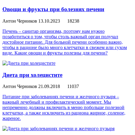
Овощи и фрукты при болезнях печени
Антон Черников
13.10.2023
18238
Печень – санитар организма, поэтому нам нужно
позаботиться о том, чтобы столь важный орган получал
достойное питание. Для больной печени особенно важно,
чтобы в рационе было много клетчатки в свежем или сухом
виде. Какие овощи и фрукты полезны для печени?
Диета при холецистите
Антон Черников
21.09.2018
11037
Питание при заболеваниях печени и желчного пузыря –
важный лечебный и профилактический момент. Мы
непременно должны включить в меню побольше полезной
клетчатки, а также исключить из рациона жирное, соленое,
жареное.