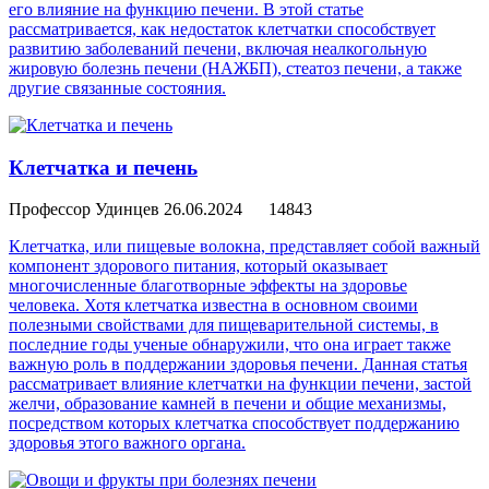
его влияние на функцию печени. В этой статье
рассматривается, как недостаток клетчатки способствует
развитию заболеваний печени, включая неалкогольную
жировую болезнь печени (НАЖБП), стеатоз печени, а также
другие связанные состояния.
Клетчатка и печень
Профессор Удинцев
26.06.2024
14843
Клетчатка, или пищевые волокна, представляет собой важный
компонент здорового питания, который оказывает
многочисленные благотворные эффекты на здоровье
человека. Хотя клетчатка известна в основном своими
полезными свойствами для пищеварительной системы, в
последние годы ученые обнаружили, что она играет также
важную роль в поддержании здоровья печени. Данная статья
рассматривает влияние клетчатки на функции печени, застой
желчи, образование камней в печени и общие механизмы,
посредством которых клетчатка способствует поддержанию
здоровья этого важного органа.