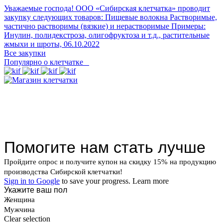
Уважаемые господа! ООО «Сибирская клетчатка» проводит
закупку следующих товаров: Пищевые волокна Растворимые,
частично растворимы (вязкие) и нерастворимые Примеры:
Инулин, полидекстроза, олигофруктоза и т.д., растительные
жмыхи и шроты,
06.10.2022
Все закупки
Популярно о клетчатке