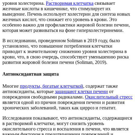
уровня холестерина.
Растворимая клетчатка
связывает
желчные кислоты в кишечнике, что стимулирует их
выведение. Печень использует холестерин для синтеза новых
желчных кислот, что снижает его уровень в крови. Это
особенно важно для профилактики жировой болезни печени,
которая может развиваться на фоне гиперхолестеринемии.
В исследовании, проведенном Soliman в 2019 году, было
установлено, что повышение потребления клетчатки
приводит к значительному снижению уровня холестерина в
крови, что, в свою очередь, способствует уменьшению риска
развития жировой болезни печени (Soliman, 2019).
Антиоксидантная защита
Многие
продукты, богатые клетчаткой
, содержат также
антиоксиданты, которые
защищают клетки печени
от
повреждения свободными радикалами.
Окислительный стресс
является одной из причин повреждения печени и развития
хронических заболеваний, таких как цирроз и гепатит.
Исследования показывают, что антиоксиданты, содержащиеся
в растворимой клетчатке, могут снизить уровень
окислительного стресса и воспаления в печени, что является
важным фактором в предотвращении повреждений и