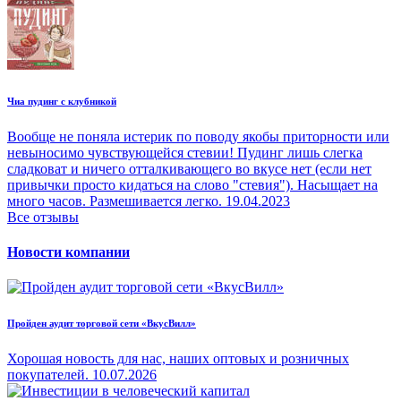
Чиа пудинг с клубникой
Вообще не поняла истерик по поводу якобы приторности или
невыносимо чувствующейся стевии! Пудинг лишь слегка
сладковат и ничего отталкивающего во вкусе нет (если нет
привычки просто кидаться на слово "стевия"). Насыщает на
много часов. Размешивается легко.
19.04.2023
Все отзывы
Новости компании
Пройден аудит торговой сети «ВкусВилл»
Хорошая новость для нас, наших оптовых и розничных
покупателей.
10.07.2026