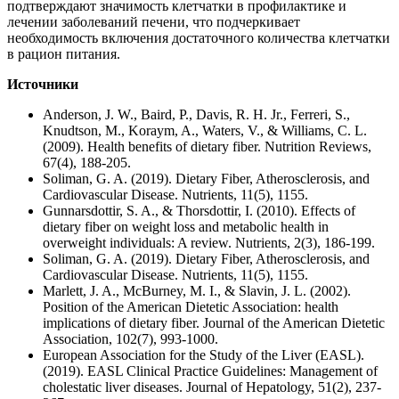
подтверждают значимость клетчатки в профилактике и
лечении заболеваний печени, что подчеркивает
необходимость включения достаточного количества клетчатки
в рацион питания.
Источники
Anderson, J. W., Baird, P., Davis, R. H. Jr., Ferreri, S.,
Knudtson, M., Koraym, A., Waters, V., & Williams, C. L.
(2009). Health benefits of dietary fiber. Nutrition Reviews,
67(4), 188-205.
Soliman, G. A. (2019). Dietary Fiber, Atherosclerosis, and
Cardiovascular Disease. Nutrients, 11(5), 1155.
Gunnarsdottir, S. A., & Thorsdottir, I. (2010). Effects of
dietary fiber on weight loss and metabolic health in
overweight individuals: A review. Nutrients, 2(3), 186-199.
Soliman, G. A. (2019). Dietary Fiber, Atherosclerosis, and
Cardiovascular Disease. Nutrients, 11(5), 1155.
Marlett, J. A., McBurney, M. I., & Slavin, J. L. (2002).
Position of the American Dietetic Association: health
implications of dietary fiber. Journal of the American Dietetic
Association, 102(7), 993-1000.
European Association for the Study of the Liver (EASL).
(2019). EASL Clinical Practice Guidelines: Management of
cholestatic liver diseases. Journal of Hepatology, 51(2), 237-