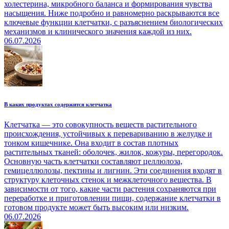
холестерина, микробного баланса и формирования чувства
насыщения. Ниже подробно и равномерно раскрываются все
ключевые функции клетчатки, с разъяснением биологических
механизмов и клинического значения каждой из них.
06.07.2026
В каких продуктах содержится клетчатка
Клетчатка — это совокупность веществ растительного
происхождения, устойчивых к перевариванию в желудке и
тонком кишечнике. Она входит в состав плотных
растительных тканей: оболочек, жилок, кожуры, перегородок.
Основную часть клетчатки составляют целлюлоза,
гемицеллюлозы, пектины и лигнин. Эти соединения входят в
структуру клеточных стенок и межклеточного вещества. В
зависимости от того, какие части растения сохраняются при
переработке и приготовлении пищи, содержание клетчатки в
готовом продукте может быть высоким или низким.
06.07.2026