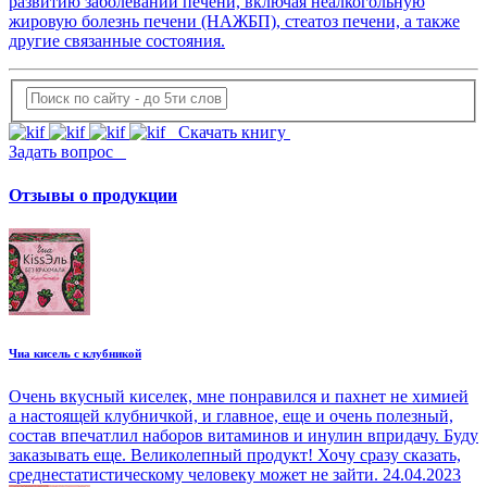
развитию заболеваний печени, включая неалкогольную
жировую болезнь печени (НАЖБП), стеатоз печени, а также
другие связанные состояния.
Скачать книгу
Задать вопрос
Отзывы о продукции
Чиа кисель с клубникой
Очень вкусный киселек, мне понравился и пахнет не химией
а настоящей клубничкой, и главное, еще и очень полезный,
состав впечатлил наборов витаминов и инулин впридачу. Буду
заказывать еще. Великолепный продукт! Хочу сразу сказать,
среднестатистическому человеку может не зайти.
24.04.2023