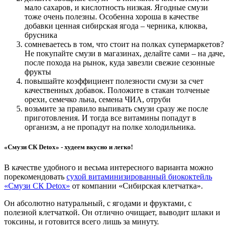
мало сахаров, и кислотность низкая. Ягодные смузи
тоже очень полезны. Особенна хороша в качестве
добавки ценная сибирская ягода – черника, клюква,
брусника
сомневаетесь в том, что стоит на полках супермаркетов?
Не покупайте смузи в магазинах, делайте сами – на даче,
после похода на рынок, куда завезли свежие сезонные
фрукты
повышайте коэффициент полезности смузи за счет
качественных добавок. Положите в стакан толченые
орехи, семечко льна, семена ЧИА, отруби
возьмите за правило выпивать смузи сразу же после
приготовления. И тогда все витамины попадут в
организм, а не пропадут на полке холодильника.
«Смузи СК Detox» - худеем вкусно и легко!
В качестве удобного и весьма интересного варианта можно
порекомендовать
сухой витаминизированный биококтейль
«Смузи СК Detox»
от компании «Сибирская клетчатка».
Он абсолютно натуральный, с ягодами и фруктами, с
полезной клетчаткой. Он отлично очищает, выводит шлаки и
токсины, и готовится всего лишь за минуту.