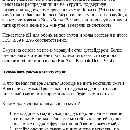
человека и распределили их на 5 групп, подвергнув
воздействию двух коммерческих смузи: Innocent(®) на основе
клубники и банана, Innocent(®) на основе манго и маракуйи, а
также диетической Кока-Колы. Все воздействия осуществляли
пятикратно в день по 2 минуты, замеряли кислотность.
Показатель рН для обоих видов смузи и колы составил в итоге
3.73, 3.59 и 2.95 соответственно.
Смузи на основе манго и маракуйи стал аутсайдером. Более
безопасным в отношении кислотности оказался смузи на
основе клубники и банана (Eur Arch Paediatr Dent. 2014).
И снова пять фактов в защиту смузи!
И что же нам теперь делать? Вообще не пить коктейли смузи?
Вовсе нет, друзья. Просто давайте сделаем действительно
полезный смузи, в котором никто не будет сомневаться.
Каким должен быть идеальный смузи?
не кладите в смузи сахар и фруктозу, не лейте сладкие
сиропы! Если вы взбиваете коктейль для детей, лучше
возьмите сладкие фрукты или добавьте ложечку мёда
делайте овощные смузи – в них много клетчатки, но