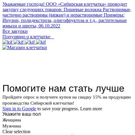
Уважаемые господа! ООО «Сибирская клетчатка» проводит
закупку следующих товаров: Пищевые волокна Растворимые,
частично растворимы (вязкие) и нерастворимые Примеры:
Инулин, полидекстроза, олигофруктоза и т.д., растительные
жмыхи и шроты,
06.10.2022
Все закупки
Популярно о клетчатке