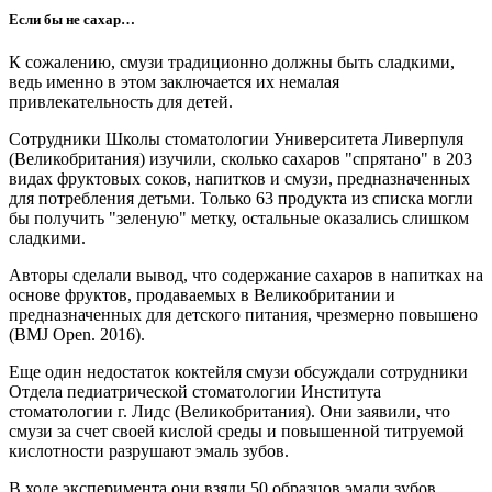
Если бы не сахар…
К сожалению, смузи традиционно должны быть сладкими,
ведь именно в этом заключается их немалая
привлекательность для детей.
Сотрудники Школы стоматологии Университета Ливерпуля
(Великобритания) изучили, сколько сахаров "спрятано" в 203
видах фруктовых соков, напитков и смузи, предназначенных
для потребления детьми. Только 63 продукта из списка могли
бы получить "зеленую" метку, остальные оказались слишком
сладкими.
Авторы сделали вывод, что содержание сахаров в напитках на
основе фруктов, продаваемых в Великобритании и
предназначенных для детского питания, чрезмерно повышено
(BMJ Open. 2016).
Еще один недостаток коктейля смузи обсуждали сотрудники
Отдела педиатрической стоматологии Института
стоматологии г. Лидс (Великобритания). Они заявили, что
смузи за счет своей кислой среды и повышенной титруемой
кислотности разрушают эмаль зубов.
В ходе эксперимента они взяли 50 образцов эмали зубов