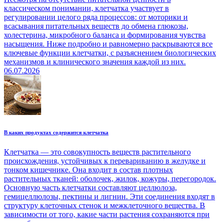
классическом понимании, клетчатка участвует в
регулировании целого ряда процессов: от моторики и
всасывания питательных веществ до обмена глюкозы,
холестерина, микробного баланса и формирования чувства
насыщения. Ниже подробно и равномерно раскрываются все
ключевые функции клетчатки, с разъяснением биологических
механизмов и клинического значения каждой из них.
06.07.2026
В каких продуктах содержится клетчатка
Клетчатка — это совокупность веществ растительного
происхождения, устойчивых к перевариванию в желудке и
тонком кишечнике. Она входит в состав плотных
растительных тканей: оболочек, жилок, кожуры, перегородок.
Основную часть клетчатки составляют целлюлоза,
гемицеллюлозы, пектины и лигнин. Эти соединения входят в
структуру клеточных стенок и межклеточного вещества. В
зависимости от того, какие части растения сохраняются при