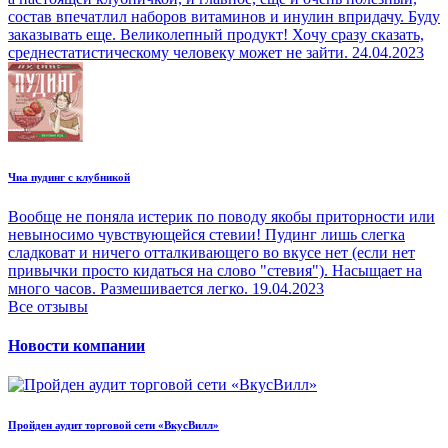
состав впечатлил наборов витаминов и инулин впридачу. Буду
заказывать еще. Великолепный продукт! Хочу сразу сказать,
среднестатистическому человеку может не зайти.
24.04.2023
Чиа пудинг с клубникой
Вообще не поняла истерик по поводу якобы приторности или
невыносимо чувствующейся стевии! Пудинг лишь слегка
сладковат и ничего отталкивающего во вкусе нет (если нет
привычки просто кидаться на слово "стевия"). Насыщает на
много часов. Размешивается легко.
19.04.2023
Все отзывы
Новости компании
Пройден аудит торговой сети «ВкусВилл»