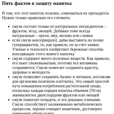
Пять фактов в защиту напитка
В том, что этот напиток полезен, сомневаться не приходится.
Нужно только правильно его готовить:
смузи состоит только из натуральных ингредиентов –
фруктов, ягод, овощей. Добавки тоже всегда
натуральные – орехи, мёд, молоко или сливки
если смузи консервируют, дабы выставить на полки
супермаркетов, то, как правило, не за счет химии.
Ученые и технологи изобретают бережные способы
консервации этого живого напитка
смузи содержит много полезных веществ. Как правило,
его пьют свежевыжатым, поэтому все витамины
сохраняются. Смузи помогает сохранить красоту,
здоровье и молодость
смузи позволяет сохранять баланс в питании, поставляя
для организма полезную клетчатку. Это самый простой
путь повышения потребления растительной пищи,
поскольку каждая порция напитка объемом 250 мл
эквивалентна двум порциям фруктов или овощей
смузи помогает похудеть, и это доказано учеными.
Смузи способствует налаживанию метаболических
процессов, хорошо очищает кишечник, достоверно
уменьшает объем талии.