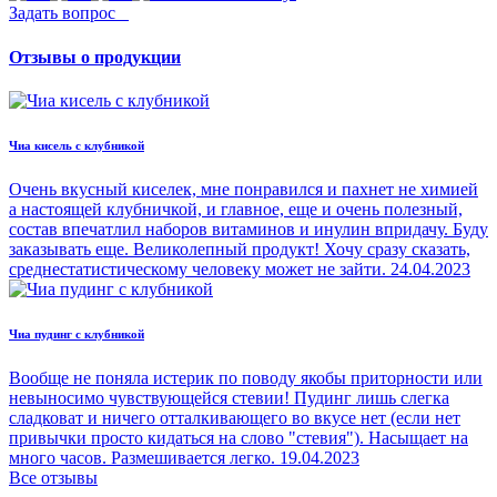
Задать вопрос
Отзывы о продукции
Чиа кисель с клубникой
Очень вкусный киселек, мне понравился и пахнет не химией
а настоящей клубничкой, и главное, еще и очень полезный,
состав впечатлил наборов витаминов и инулин впридачу. Буду
заказывать еще. Великолепный продукт! Хочу сразу сказать,
среднестатистическому человеку может не зайти.
24.04.2023
Чиа пудинг с клубникой
Вообще не поняла истерик по поводу якобы приторности или
невыносимо чувствующейся стевии! Пудинг лишь слегка
сладковат и ничего отталкивающего во вкусе нет (если нет
привычки просто кидаться на слово "стевия"). Насыщает на
много часов. Размешивается легко.
19.04.2023
Все отзывы