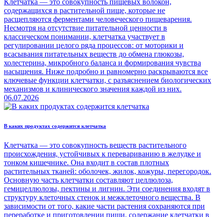
Клетчатка — это совокупность пищевых волокон,
содержащихся в растительной пище, которые не
расщепляются ферментами человеческого пищеварения.
Несмотря на отсутствие питательной ценности в
классическом понимании, клетчатка участвует в
регулировании целого ряда процессов: от моторики и
всасывания питательных веществ до обмена глюкозы,
холестерина, микробного баланса и формирования чувства
насыщения. Ниже подробно и равномерно раскрываются все
ключевые функции клетчатки, с разъяснением биологических
механизмов и клинического значения каждой из них.
06.07.2026
В каких продуктах содержится клетчатка
Клетчатка — это совокупность веществ растительного
происхождения, устойчивых к перевариванию в желудке и
тонком кишечнике. Она входит в состав плотных
растительных тканей: оболочек, жилок, кожуры, перегородок.
Основную часть клетчатки составляют целлюлоза,
гемицеллюлозы, пектины и лигнин. Эти соединения входят в
структуру клеточных стенок и межклеточного вещества. В
зависимости от того, какие части растения сохраняются при
переработке и приготовлении пищи, содержание клетчатки в