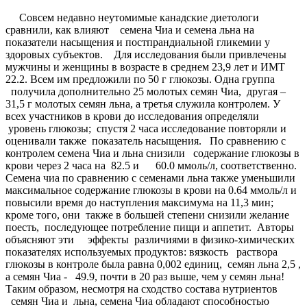
Совсем недавно неутомимые канадские диетологи
сравнили, как влияют семена Чиа и семена льна на
показатели насыщения и постпрандиальной гликемии у
здоровых субъектов. Для исследования были привлечены
мужчины и женщины в возрасте в среднем 23,9 лет и ИМТ
22.2. Всем им предложили по 50 г глюкозы. Одна группа
получила дополнительно 25 молотых семян Чиа, другая –
31,5 г молотых семян льна, а третья служила контролем. У
всех участников в крови до исследования определяли
уровень глюкозы; спустя 2 часа исследование повторяли и
оценивали также показатель насыщения. По сравнению с
контролем семена Чиа и льна снизили содержание глюкозы в
крови через 2 часа на 82.5 и 60.0 ммоль/л, соответственно.
Семена чиа по сравнению с семенами льна также уменьшили
максимальное содержание глюкозы в крови на 0.64 ммоль/л и
повысили время до наступления максимума на 11,3 мин;
кроме того, они также в большей степени снизили желание
поесть, последующее потребление пищи и аппетит. Авторы
объясняют эти эффекты различиями в физико-химических
показателях используемых продуктов: вязкость раствора
глюкозы в контроле была равна 0,002 единиц, семян льна 2,5 ,
а семян Чиа - 49.9, почти в 20 раз выше, чем у семян льна!
Таким образом, несмотря на сходство состава нутриентов
семян Чиа и льна, семена Чиа обладают способностью