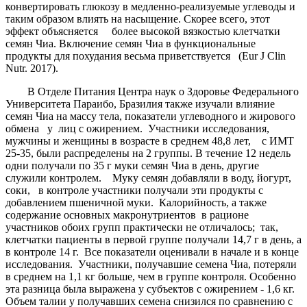
конвертировать глюкозу в медленно-реализуемые углеводы и
таким образом влиять на насыщение. Скорее всего, этот
эффект объясняется более высокой вязкостью клетчатки
семян Чиа. Включение семян Чиа в функциональные
продукты для похудания весьма приветствуется (Eur J Clin
Nutr. 2017).
В Отделе Питания Центра наук о Здоровье Федерального
Университета Параибо, Бразилия также изучали влияние
семян Чиа на массу тела, показатели углеводного и жирового
обмена у лиц с ожирением. Участники исследования,
мужчины и женщины в возрасте в среднем 48,8 лет, с ИМТ
25-35, были распределены на 2 группы. В течение 12 недель
одни получали по 35 г муки семян Чиа в день, другие
служили контролем. Муку семян добавляли в воду, йогурт,
соки, в контроле участники получали эти продукты с
добавлением пшеничной муки. Калорийность, а также
содержание основных макронутриентов в рационе
участников обоих групп практически не отличалось; так,
клетчатки пациенты в первой группе получали 14,7 г в день, а
в контроле 14 г. Все показатели оценивали в начале и в конце
исследования. Участники, получавшие семена Чиа, потеряли
в среднем на 1,1 кг больше, чем в группе контроля. Особенно
эта разница была выражена у субъектов с ожирением - 1,6 кг.
Объем талии у получавших семена снизился по сравнению с