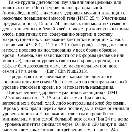
Та же группа диетологов изучала влияние цельных или
молотых семян Чиа на уровень поспрандиальной
(послеобеденной) гликемии у здоровых мужчин и женщин с
несколько повышенной массой тела (ИМТ 25.4). Участникам
предлагали по 7, 15 или 24 г цельных или молотых семян в
день, запеченных в белый хлеб, а также три контрольных вида
хлеба, идентичных по содержанию энергии и составу
макронутриентов. Содержание клетчатки в порциях хлебов
составляло 4.9, 8.1, 11.7 и 2.1 г (контроль). Перед началом
и после проведения исследования у всех брали образцы
крови. Семена, вне зависимости от их формы (цельные или
молотые), снизили уровень глюкозы в крови, причем, этот
эффект был дозозависимым, т.е. максимальным при дозе
семян 24 г в день (Eur J Clin Nutr,2013).
Продолжая это исследование, канадские диетологи
оценили влияние семян Чиа не только на постпрандиальный
уровень глюкозы в крови, но и показатель насыщения.
Привлеченные здоровые мужчины и женщины с ИМТ
22.3 получали по 7, 15 или 24 г семян Чиа в день,
запеченных в белый хлеб, либо контрольный хлеб без семян.
Кровь у них брали через 2 часа после еды, а также оценивали
уровень аппетита. Содержание глюкозы в крови было
минимальным при самой большой дозе семян Чиа 24 г в день;
уровень аппетита снижался через 60, 90 и 120 минут и был
наименьшим также после потребления семян в дозе 24 г