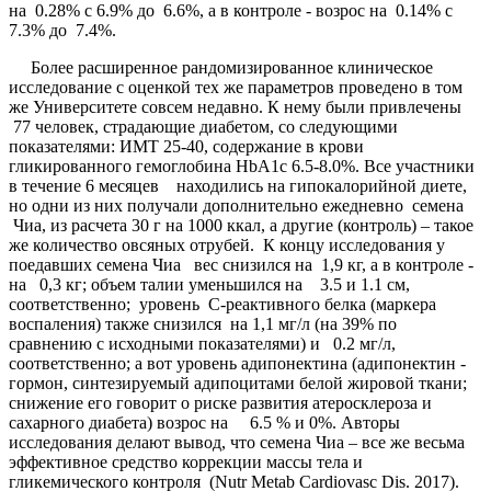
на 0.28% с 6.9% до 6.6%, а в контроле - возрос на 0.14% с
7.3% до 7.4%.
Более расширенное рандомизированное клиническое
исследование с оценкой тех же параметров проведено в том
же Университете совсем недавно. К нему были привлечены
77 человек, страдающие диабетом, со следующими
показателями: ИМТ 25-40, содержание в крови
гликированного гемоглобина HbA1c 6.5-8.0%. Все участники
в течение 6 месяцев находились на гипокалорийной диете,
но одни из них получали дополнительно ежедневно семена
Чиа, из расчета 30 г на 1000 ккал, а другие (контроль) – такое
же количество овсяных отрубей. К концу исследования у
поедавших семена Чиа вес снизился на 1,9 кг, а в контроле -
на 0,3 кг; объем талии уменьшился на 3.5 и 1.1 см,
соответственно; уровень С-реактивного белка (маркера
воспаления) также снизился на 1,1 мг/л (на 39% по
сравнению с исходными показателями) и 0.2 мг/л,
соответственно; а вот уровень адипонектина (адипонектин -
гормон, синтезируемый адипоцитами белой жировой ткани;
снижение его говорит о риске развития атеросклероза и
сахарного диабета) возрос на 6.5 % и 0%. Авторы
исследования делают вывод, что семена Чиа – все же весьма
эффективное средство коррекции массы тела и
гликемического контроля (Nutr Metab Cardiovasc Dis. 2017).