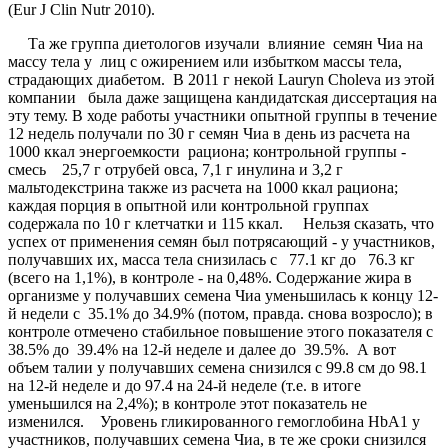
(Eur J Clin Nutr 2010).
Та же группа диетологов изучали влияние семян Чиа на
массу тела у лиц с ожирением или избытком массы тела,
страдающих диабетом. В 2011 г некой Lauryn Choleva из этой
компании была даже защищена кандидатская диссертация на
эту тему. В ходе работы участники опытной группы в течение
12 недель получали по 30 г семян Чиа в день из расчета на
1000 ккал энергоемкости рациона; контрольной группы -
смесь 25,7 г отрубей овса, 7,1 г инулина и 3,2 г
мальтодекстрина также из расчета на 1000 ккал рациона;
каждая порция в опытной или контрольной группах
содержала по 10 г клетчатки и 115 ккал. Нельзя сказать, что
успех от применения семян был потрясающий - у участников,
получавших их, масса тела снизилась с 77.1 кг до 76.3 кг
(всего на 1,1%), в контроле - на 0,48%. Содержание жира в
организме у получавших семена Чиа уменьшилась к концу 12-
й недели с 35.1% до 34.9% (потом, правда. снова возросло); в
контроле отмечено стабильное повышение этого показателя с
38.5% до 39.4% на 12-й неделе и далее до 39.5%. А вот
объем талии у получавших семена снизился с 99.8 см до 98.1
на 12-й неделе и до 97.4 на 24-й неделе (т.е. в итоге
уменьшился на 2,4%); в контроле этот показатель не
изменился. Уровень гликированного гемоглобина HbA1 у
участников, получавших семена Чиа, в те же сроки снизился