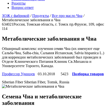
Рецепты
Вопрос-ответ
ЗОЖ с фабрикой
/
Продукты
/
Все про масло Чиа
/
Метаболические заболевания и Чиа
634021
Россия, Томская область, г. Томск
пр.Фрунзе, 109, офис
114
Метаболические заболевания и Чиа
Обширный комплекс изучения семян Чиа (их именуют еще
Сальба-Чиа, Salba-chia, Сальвия Испанская, Salvia hispanica L.)
для коррекции метаболических заболеваний был проведен в
Отделе Клинического Питания Клиник Св.Михаила и
Университете Торонто, Канада.
Профессор Удинцев
03.10.2018
5423
Подборка товаров
Siberian Fiber
Siberian Fiber, Tomsk, Russia
Семена Чиа и метаболические
заболевания