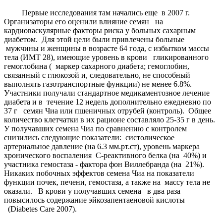
Первые исследования там начались еще в 2007 г.
Организаторы его оценили влияние семян на
кардиоваскулярные факторы риска у больных сахарным
диабетом. Для этой цели были привлечены больные
мужчины и женщины в возрасте 64 года, с избытком массы
тела (ИМТ 28), имеющие уровень в крови гликированного
гемоглобина ( маркер сахарного диабета; гемоглобин,
связанный с глюкозой и, следовательно, не способный
выполнять газотранспортные функции) не менее 6.8%.
Участники получали стандартное медикаментозное лечение
диабета и в течение 12 недель дополнительно ежедневно по
37 г семян Чиа или пшеничных отрубей (контроль). Общее
количество клетчатки в их рационе составляло 25-35 г в день.
У получавших семена Чиа по сравнению с контролем
снизились следующие показатели: систолическое
артериальное давление (на 6.3 мм.рт.ст), уровень маркера
хронического воспаления С-реактивного белка (на 40%) и
участника гемостаза - фактора фон Виллебранда (на 21%).
Никаких побочных эффектов семена Чиа на показатели
функции почек, печени, гемостаза, а также на массу тела не
оказали. В крови у получавших семена в два раза
повысилось содержание эйкозапентаеновой кислоты
(Diabetes Care 2007).