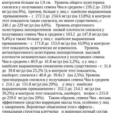
контролем больше на 1,9 см. Уровень общего холестерина
снизился у получавших семена Чиа в среднем с 239.2 до 219.8
мг/дл (на 8%), причем, больше у лиц с наиболее выраженным
превышением - с 272.3 до 234.6 мг/дл (на 13,8%); в контроле
этот показатель также снизился, но менее существенно, с
240.1 до 229 мг/дл (на 4,6%). Уровень атерогенного
холестерина липопротеинов низкой плотности снизился у
получавших семена Чиа в среднем с 163.2 до 147.8 мг/дл (на
9,4%) и также больше у лиц с наиболее выраженным
превышением - с 171.8 до 153.0 мг/дл (на 10,9%); в контроле
этот показатель практически не изменился. Уровень
антиатерогенного холестерина липопротеинов высокой
плотности незначительно повысился у получавших семена
Чиа в среднем с 40.9 до 41.8 мг/дл (на 2,2%), а у лиц с
наиболее выраженным снижением очень существенно - с 31.8
до 39.8 мг/дл (на 25,2% !); в контроле этот показатель,
наоборот, снизился с 40.8 до 39.8±3 (на 2,5%). Уровень
триглицеридов снизился у получавших семена Чиа в среднем
с 214.1 до 151.8 мг/дл (на 29%), у лиц с наиболее
выраженными превышением с 352.3 до 214.3 мг/дл (на
39,2%); в контроле этот показатель, наоборот, возрос с 215.0
до 259.0 мг/дл (на 20%). Таким образом, семена Чиа - весьма
эффективное средство коррекции массы тела, особенно у лиц
с ожирением. Вероятные объяснения этого эффекта -
уникальная структура клетчатки и жирнокислотный состав