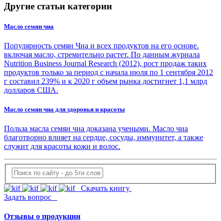
Другие статьи категории
Масло семян чиа
Популярность семян Чиа и всех продуктов на его основе.
включая масло, стремительно растет. По данным журнала
Nutrition Business Journal Research (2012), рост продаж таких
продуктов только за период с начала июля по 1 сентября 2012
г составил 239% и к 2020 г объем рынка достигнет 1,1 млрд
долларов США.
Масло семян чиа для здоровья и красоты
Польза масла семян чиа доказана учеными. Масло чиа
благотворно влияет на сердце, сосуды, иммунитет, а также
служит для красоты кожи и волос.
Скачать книгу
Задать вопрос
Отзывы о продукции