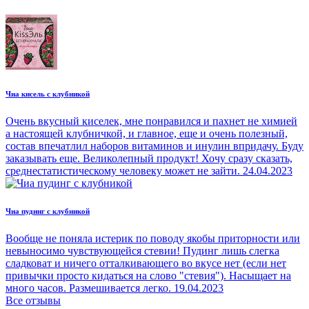
Чиа кисель с клубникой
Очень вкусный киселек, мне понравился и пахнет не химией
а настоящей клубничкой, и главное, еще и очень полезный,
состав впечатлил наборов витаминов и инулин впридачу. Буду
заказывать еще. Великолепный продукт! Хочу сразу сказать,
среднестатистическому человеку может не зайти.
24.04.2023
Чиа пудинг с клубникой
Вообще не поняла истерик по поводу якобы приторности или
невыносимо чувствующейся стевии! Пудинг лишь слегка
сладковат и ничего отталкивающего во вкусе нет (если нет
привычки просто кидаться на слово "стевия"). Насыщает на
много часов. Размешивается легко.
19.04.2023
Все отзывы