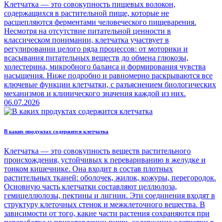
Клетчатка — это совокупность пищевых волокон,
содержащихся в растительной пище, которые не
расщепляются ферментами человеческого пищеварения.
Несмотря на отсутствие питательной ценности в
классическом понимании, клетчатка участвует в
регулировании целого ряда процессов: от моторики и
всасывания питательных веществ до обмена глюкозы,
холестерина, микробного баланса и формирования чувства
насыщения. Ниже подробно и равномерно раскрываются все
ключевые функции клетчатки, с разъяснением биологических
механизмов и клинического значения каждой из них.
06.07.2026
В каких продуктах содержится клетчатка
Клетчатка — это совокупность веществ растительного
происхождения, устойчивых к перевариванию в желудке и
тонком кишечнике. Она входит в состав плотных
растительных тканей: оболочек, жилок, кожуры, перегородок.
Основную часть клетчатки составляют целлюлоза,
гемицеллюлозы, пектины и лигнин. Эти соединения входят в
структуру клеточных стенок и межклеточного вещества. В
зависимости от того, какие части растения сохраняются при