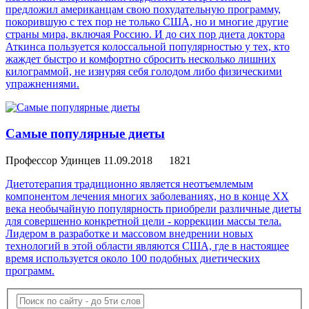
предложил американцам свою похудательную программу,
покорившую с тех пор не только США, но и многие другие
страны мира, включая Россию. И до сих пор диета доктора
Аткинса пользуется колоссальной популярностью у тех, кто
жаждет быстро и комфортно сбросить несколько лишних
килограммой, не изнуряя себя голодом либо физическими
упражнениями.
Самые популярные диеты
Профессор Удинцев
11.09.2018
1821
Диетотерапия традиционно является неотъемлемым
компонентом лечения многих заболеваниях, но в конце ХХ
века необычайную популярность приобрели различные диеты
для совершенно конкретной цели - коррекции массы тела.
Лидером в разработке и массовом внедрении новых
технологий в этой области являются США, где в настоящее
время используется около 100 подобных диетических
программ.