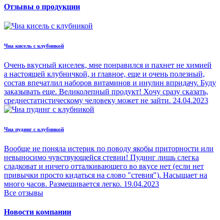
Отзывы о продукции
Чиа кисель с клубникой
Очень вкусный киселек, мне понравился и пахнет не химией
а настоящей клубничкой, и главное, еще и очень полезный,
состав впечатлил наборов витаминов и инулин впридачу. Буду
заказывать еще. Великолепный продукт! Хочу сразу сказать,
среднестатистическому человеку может не зайти.
24.04.2023
Чиа пудинг с клубникой
Вообще не поняла истерик по поводу якобы приторности или
невыносимо чувствующейся стевии! Пудинг лишь слегка
сладковат и ничего отталкивающего во вкусе нет (если нет
привычки просто кидаться на слово "стевия"). Насыщает на
много часов. Размешивается легко.
19.04.2023
Все отзывы
Новости компании