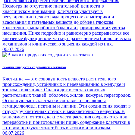
расщепляются ферментами человеческого пищеварения.
Несмотря на отсутствие питательной ценности в
классическом понимании, клетчатка участвует в
регулировании целого ряда процессов: от моторики и
всасывания питательных веществ до обмена глюкозы,
холестерина, микробного баланса и формирования чувства
насыщения. Ниже подробно и равномерно раскрываются все
ключевые функции клетчатки, с разъяснением биологических
механизмов и клинического значения каждой из них.
06.07.2026
В каких продуктах содержится клетчатка
Клетчатка — это совокупность веществ растительного
происхождения, устойчивых к перевариванию в желудке и
тонком кишечнике. Она входит в состав плотных
растительных тканей: оболочек, жилок, кожуры, перегородок.
Основную часть клетчатки составляют целлюлоза,
гемицеллюлозы, пектины и лигнин. Эти соединения входят в
структуру клеточных стенок и межклеточного вещества. В
зависимости от того, какие части растения сохраняются при
переработке и приготовлении пищи, содержание клетчатки в
готовом продукте может быть высоким или низким.
06.07.2026