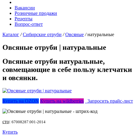
Вакансии
Розничные продажи
Рецепты
Вопрос-ответ
Каталог
/
Сибирские отруби
/
Овсяные
/
натуральные
Овсяные отруби |
натуральные
Овсяные отруби натуральные,
совмещающие в себе пользу клетчатки
и овсянки.
Купить на OZON
Купить на wildberries
Запросить прайс-лист
сто:
67008287.001-2014
Купить