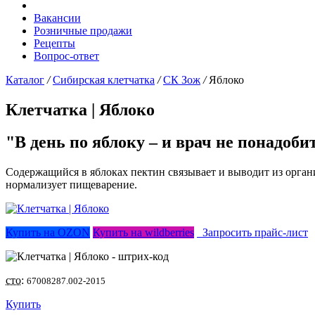
Вакансии
Розничные продажи
Рецепты
Вопрос-ответ
Каталог
/
Сибирская клетчатка
/
СК Зож
/
Яблоко
Клетчатка |
Яблоко
"В день по яблоку – и врач не понадоби
Содержащийся в яблоках пектин связывает и выводит из органи
нормализует пищеварение.
Купить на OZON
Купить на wildberries
Запросить прайс-лист
сто:
67008287.002-2015
Купить