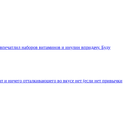
 впечатлил наборов витаминов и инулин впридачу. Буду
т и ничего отталкивающего во вкусе нет (если нет привычки