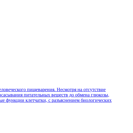
ловеческого пищеварения. Несмотря на отсутствие
 всасывания питательных веществ до обмена глюкозы,
ые функции клетчатки, с разъяснением биологических