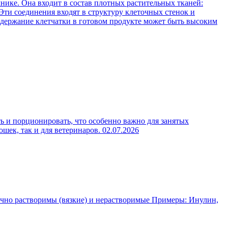
нике. Она входит в состав плотных растительных тканей:
Эти соединения входят в структуру клеточных стенок и
содержание клетчатки в готовом продукте может быть высоким
ь и порционировать, что особенно важно для занятых
ошек, так и для ветеринаров.
02.07.2026
чно растворимы (вязкие) и нерастворимые Примеры: Инулин,