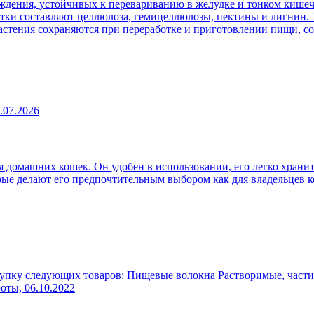
ждения, устойчивых к перевариванию в желудке и тонком кишеч
атки составляют целлюлоза, гемицеллюлозы, пектины и лигнин. 
 растения сохраняются при переработке и приготовлении пищи, 
.07.2026
 домашних кошек. Он удобен в использовании, его легко хранит
рые делают его предпочтительным выбором как для владельцев к
упку следующих товаров: Пищевые волокна Растворимые, части
роты,
06.10.2022