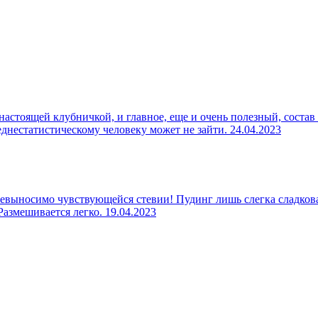
настоящей клубничкой, и главное, еще и очень полезный, состав
реднестатистическому человеку может не зайти.
24.04.2023
евыносимо чувствующейся стевии! Пудинг лишь слегка сладкова
 Размешивается легко.
19.04.2023