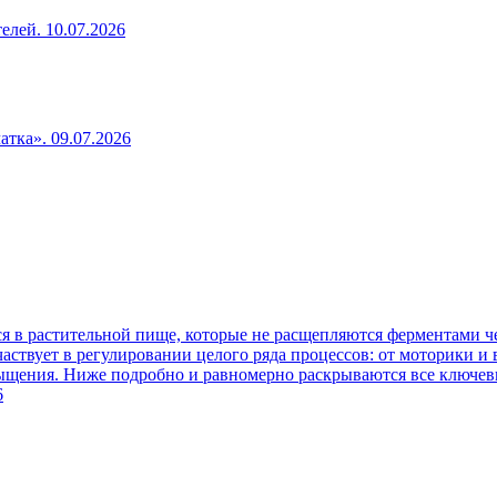
телей.
10.07.2026
чатка».
09.07.2026
 в растительной пище, которые не расщепляются ферментами че
аствует в регулировании целого ряда процессов: от моторики и
сыщения. Ниже подробно и равномерно раскрываются все ключев
6