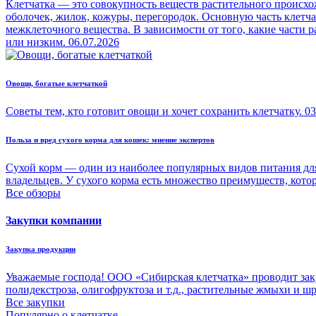
Клетчатка — это совокупность веществ растительного происхо
оболочек, жилок, кожуры, перегородок. Основную часть клетч
межклеточного вещества. В зависимости от того, какие части
или низким.
06.07.2026
Овощи, богатые клетчаткой
Советы тем, кто готовит овощи и хочет сохранить клетчатку.
03
Польза и вред сухого корма для кошек: мнение экспертов
Сухой корм — один из наиболее популярных видов питания для
владельцев. У сухого корма есть множество преимуществ, кото
Все обзоры
Закупки компании
Закупка продукции
Уважаемые господа! ООО «Сибирская клетчатка» проводит зак
полидекстроза, олигофруктоза и т.д., растительные жмыхи и ш
Все закупки
Популярно о клетчатке