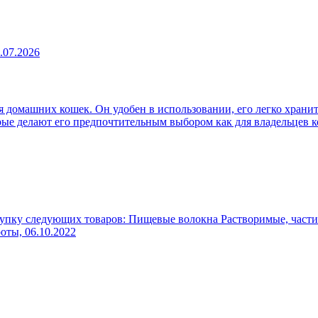
.07.2026
 домашних кошек. Он удобен в использовании, его легко хранит
рые делают его предпочтительным выбором как для владельцев к
упку следующих товаров: Пищевые волокна Растворимые, части
роты,
06.10.2022