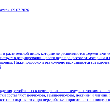
чатка».
09.07.2026
 в растительной пище, которые не расщепляются ферментами че
аствует в регулировании целого ряда процессов: от моторики и
сыщения. Ниже подробно и равномерно раскрываются все ключев
6
ждения, устойчивых к перевариванию в желудке и тонком кишеч
атки составляют целлюлоза, гемицеллюлозы, пектины и лигнин. 
 растения сохраняются при переработке и приготовлении пищи, 