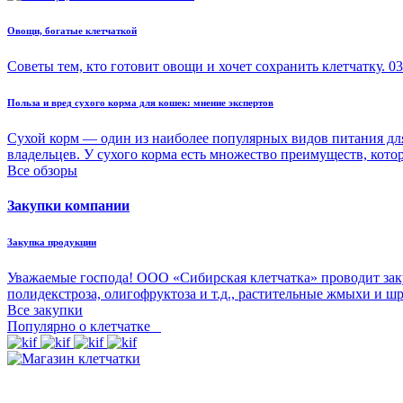
Овощи, богатые клетчаткой
Советы тем, кто готовит овощи и хочет сохранить клетчатку.
03
Польза и вред сухого корма для кошек: мнение экспертов
Сухой корм — один из наиболее популярных видов питания для
владельцев. У сухого корма есть множество преимуществ, кото
Все обзоры
Закупки компании
Закупка продукции
Уважаемые господа! ООО «Сибирская клетчатка» проводит зак
полидекстроза, олигофруктоза и т.д., растительные жмыхи и ш
Все закупки
Популярно о клетчатке