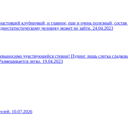
настоящей клубничкой, и главное, еще и очень полезный, состав
реднестатистическому человеку может не зайти.
24.04.2023
евыносимо чувствующейся стевии! Пудинг лишь слегка сладкова
 Размешивается легко.
19.04.2023
телей.
10.07.2026