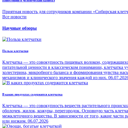
Инвестиции в человеческий капитал
Приятная новость для сотрудников компании «Сибирская клет
Все новости
Научные обзоры
Польза клетчатки
Клетчатка — это совокупность пищевых волокон, содержащихся
питательной ценности в классическом понимании, клетчатка уч
холестерина, микробного баланса и формирования чувства на
механизмов и клинического значения каждой из них.
06.07.202
В каких продуктах содержится клетчатка
Клетчатка — это совокупность веществ растительного происхо
оболочек, жилок, кожуры, перегородок. Основную часть клетч
межклеточного вещества. В зависимости от того, какие части
или низким.
06.07.2026