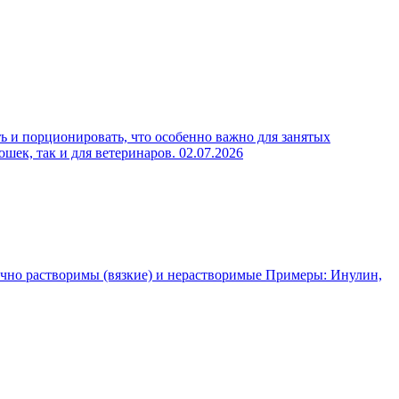
ь и порционировать, что особенно важно для занятых
ошек, так и для ветеринаров.
02.07.2026
чно растворимы (вязкие) и нерастворимые Примеры: Инулин,