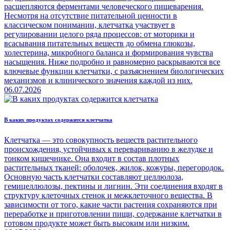
расщепляются ферментами человеческого пищеварения.
Несмотря на отсутствие питательной ценности в
классическом понимании, клетчатка участвует в
регулировании целого ряда процессов: от моторики и
всасывания питательных веществ до обмена глюкозы,
холестерина, микробного баланса и формирования чувства
насыщения. Ниже подробно и равномерно раскрываются все
ключевые функции клетчатки, с разъяснением биологических
механизмов и клинического значения каждой из них.
06.07.2026
В каких продуктах содержится клетчатка
Клетчатка — это совокупность веществ растительного
происхождения, устойчивых к перевариванию в желудке и
тонком кишечнике. Она входит в состав плотных
растительных тканей: оболочек, жилок, кожуры, перегородок.
Основную часть клетчатки составляют целлюлоза,
гемицеллюлозы, пектины и лигнин. Эти соединения входят в
структуру клеточных стенок и межклеточного вещества. В
зависимости от того, какие части растения сохраняются при
переработке и приготовлении пищи, содержание клетчатки в
готовом продукте может быть высоким или низким.