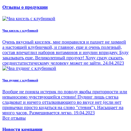
Отзывы о продукции
Чиа кисель с клубникой
Очень вкусный киселек, мне понравился и пахнет не химией
а настоящей клубничкой, и главное, еще и очень полезный,
состав впечатлил наборов витаминов и инулин впридачу. Буду
заказывать еще. Великолепный продукт! Хочу сразу сказать,
среднестатистическому человеку может не зайти.
24.04.2023
Чиа пудинг с клубникой
Вообще не поняла истерик по поводу якобы приторности или
невыносимо чувствующейся стевии! Пудинг лишь слегка
сладковат и ничего отталкивающего во вкусе нет (если нет
привычки просто кидаться на слово "стевия"). Насыщает на
много часов. Размешивается легко.
19.04.2023
Все отзывы
Новости компании