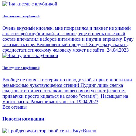
Чиа кисель с клубникой
Очень вкусный киселек, мне понравился и пахнет не химией
а настоящей клубничкой, и главное, еще и очень полезный,
состав впечатлил наборов витаминов и инулин впридачу. Буду
заказывать еще. Великолепный продукт! Хочу сразу сказать,
среднестатистическому человеку может не зайти.
24.04.2023
Чиа пудинг с клубникой
Вообще не поняла истерик по поводу якобы приторности или
невыносимо чувствующейся стевии! Пудинг лишь слегка
сладковат и ничего отталкивающего во вкусе нет (если нет
привычки просто кидаться на слово "стевия"). Насыщает на
много часов. Размешивается легко.
19.04.2023
Все отзывы
Новости компании