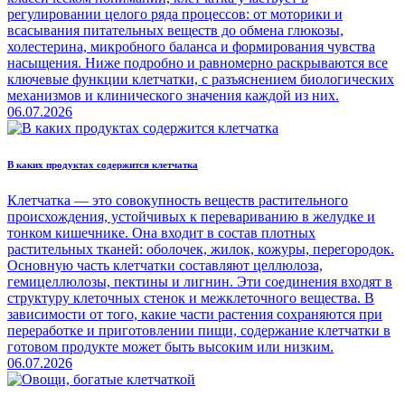
регулировании целого ряда процессов: от моторики и
всасывания питательных веществ до обмена глюкозы,
холестерина, микробного баланса и формирования чувства
насыщения. Ниже подробно и равномерно раскрываются все
ключевые функции клетчатки, с разъяснением биологических
механизмов и клинического значения каждой из них.
06.07.2026
В каких продуктах содержится клетчатка
Клетчатка — это совокупность веществ растительного
происхождения, устойчивых к перевариванию в желудке и
тонком кишечнике. Она входит в состав плотных
растительных тканей: оболочек, жилок, кожуры, перегородок.
Основную часть клетчатки составляют целлюлоза,
гемицеллюлозы, пектины и лигнин. Эти соединения входят в
структуру клеточных стенок и межклеточного вещества. В
зависимости от того, какие части растения сохраняются при
переработке и приготовлении пищи, содержание клетчатки в
готовом продукте может быть высоким или низким.
06.07.2026