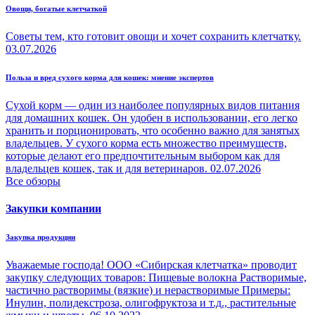
Овощи, богатые клетчаткой
Советы тем, кто готовит овощи и хочет сохранить клетчатку.
03.07.2026
Польза и вред сухого корма для кошек: мнение экспертов
Сухой корм — один из наиболее популярных видов питания
для домашних кошек. Он удобен в использовании, его легко
хранить и порционировать, что особенно важно для занятых
владельцев. У сухого корма есть множество преимуществ,
которые делают его предпочтительным выбором как для
владельцев кошек, так и для ветеринаров.
02.07.2026
Все обзоры
Закупки компании
Закупка продукции
Уважаемые господа! ООО «Сибирская клетчатка» проводит
закупку следующих товаров: Пищевые волокна Растворимые,
частично растворимы (вязкие) и нерастворимые Примеры:
Инулин, полидекстроза, олигофруктоза и т.д., растительные