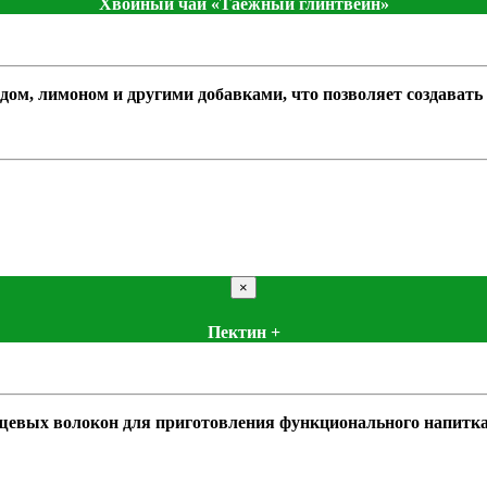
Хвойный чай «Таёжный глинтвейн»
дом, лимоном и другими добавками, что позволяет создават
×
Пектин +
щевых волокон для приготовления функционального напитка