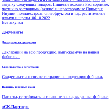
закупку следующих товаров: Пищевые волокна Растворимые,
частично растворимы (вязкие) и нерастворимые Примеры:
Инулин, полидекстроза, олигофруктоза и т.д., растительные
жмыхи и шроты,
06.10.2022
Все закупки
Документы
Декларации на продукцию
Декларации на всю продукцию, выпускаемую на нашей
фабрике.
Свидетельства о регистрации
Свидетельства о гос. регистрации на продукцию фабрики.
Патенты, товарные знаки
Патенты, сертификаты и товарные знаки, выданные фабрике.
«СК-Партнер»