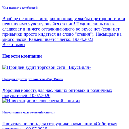
Чиа пудинг с клубникой
Вообще не поняла истерик по поводу якобы приторности или
невыносимо чувствующейся стевии! Пудинг лишь слегка
сладковат и ничего отталкивающего во вкусе нет (если нет
привычки просто кидаться на слово "стевия"). Насыщает на
много часов. Размешивается легко.
19.04.2023
Все отзывы
Новости компании
Пройден аудит торговой сети «ВкусВилл»
Хорошая новость для нас, наших оптовых и розничных
покупателей.
10.07.2026
Инвестиции в человеческий капитал
Приятная новость для сотрудников компании «Сибирская
клетчатка».
09.07.2026