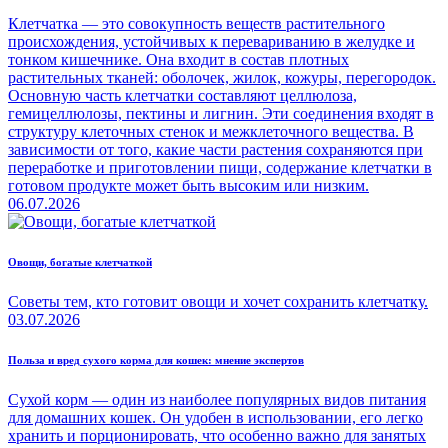
Клетчатка — это совокупность веществ растительного
происхождения, устойчивых к перевариванию в желудке и
тонком кишечнике. Она входит в состав плотных
растительных тканей: оболочек, жилок, кожуры, перегородок.
Основную часть клетчатки составляют целлюлоза,
гемицеллюлозы, пектины и лигнин. Эти соединения входят в
структуру клеточных стенок и межклеточного вещества. В
зависимости от того, какие части растения сохраняются при
переработке и приготовлении пищи, содержание клетчатки в
готовом продукте может быть высоким или низким.
06.07.2026
Овощи, богатые клетчаткой
Советы тем, кто готовит овощи и хочет сохранить клетчатку.
03.07.2026
Польза и вред сухого корма для кошек: мнение экспертов
Сухой корм — один из наиболее популярных видов питания
для домашних кошек. Он удобен в использовании, его легко
хранить и порционировать, что особенно важно для занятых