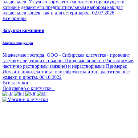
владельцев. У сухого корма есть множество преимуществ,
которые делают его предпочтительным выбором как для
владельцев кошек, так и для ветеринаров.
02.07.2026
Все обзоры
Закупки компании
Закупка продукции
Уважаемые господа! ООО «Сибирская клетчатка» проводит
закупку следующих товаров: Пищевые волокна Растворимые,
частично растворимы (вязкие) и нерастворимые Примеры:
Инулин, полидекстроза, олигофруктоза и т.д., растительные
жмыхи и шроты,
06.10.2022
Все закупки
Популярно о клетчатке