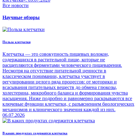
Все новости
Научные обзоры
Польза клетчатки
Клетчатка — это совокупность пищевых волокон,
содержащихся в растительной пище, которые не
расщепляются ферментами человеческого пищеварения.
Несмотря на отсутствие питательной ценности в
классическом понимании, клетчатка участвует в
регулировании целого ряда процессов: от моторики и
всасывания питательных веществ до обмена глюкозы,
холестерина, микробного баланса и формирования чувства
насыщения. Ниже подробно и равномерно раскрываются все
ключевые функции клетчатки, с разъяснением биологических
механизмов и клинического значения каждой из них.
06.07.2026
В каких продуктах содержится клетчатка