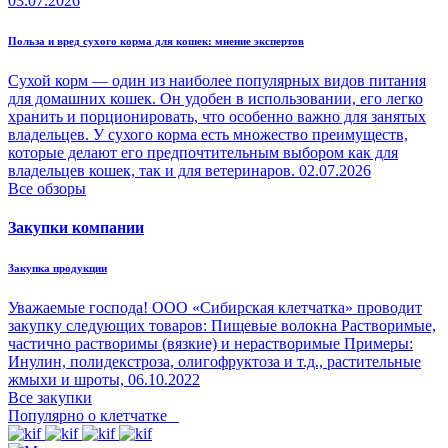
03.07.2026
Польза и вред сухого корма для кошек: мнение экспертов
Сухой корм — один из наиболее популярных видов питания
для домашних кошек. Он удобен в использовании, его легко
хранить и порционировать, что особенно важно для занятых
владельцев. У сухого корма есть множество преимуществ,
которые делают его предпочтительным выбором как для
владельцев кошек, так и для ветеринаров.
02.07.2026
Все обзоры
Закупки компании
Закупка продукции
Уважаемые господа! ООО «Сибирская клетчатка» проводит
закупку следующих товаров: Пищевые волокна Растворимые,
частично растворимы (вязкие) и нерастворимые Примеры:
Инулин, полидекстроза, олигофруктоза и т.д., растительные
жмыхи и шроты,
06.10.2022
Все закупки
Популярно о клетчатке