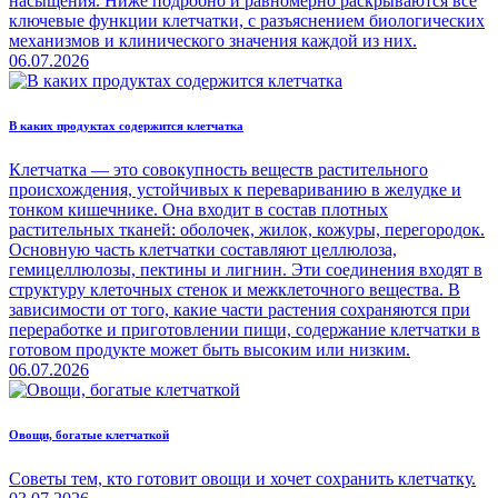
насыщения. Ниже подробно и равномерно раскрываются все
ключевые функции клетчатки, с разъяснением биологических
механизмов и клинического значения каждой из них.
06.07.2026
В каких продуктах содержится клетчатка
Клетчатка — это совокупность веществ растительного
происхождения, устойчивых к перевариванию в желудке и
тонком кишечнике. Она входит в состав плотных
растительных тканей: оболочек, жилок, кожуры, перегородок.
Основную часть клетчатки составляют целлюлоза,
гемицеллюлозы, пектины и лигнин. Эти соединения входят в
структуру клеточных стенок и межклеточного вещества. В
зависимости от того, какие части растения сохраняются при
переработке и приготовлении пищи, содержание клетчатки в
готовом продукте может быть высоким или низким.
06.07.2026
Овощи, богатые клетчаткой
Советы тем, кто готовит овощи и хочет сохранить клетчатку.