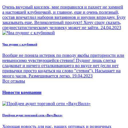
Очень вкусный киселек, мне понравился и пахнет не химией
а настоящей клубничкой, и главное, еще и очень полезный,
состав впечатлил наборов витаминов и инулин впридачу. Буду
заказывать еще. Великолепный продукт! Хочу сразу сказать,
среднестатистическому человеку может не зайти.
24.04.2023
Чиа пудинг с клубникой
Вообще не поняла истерик по поводу якобы приторности или
невыносимо чувствующейся стевии! Пудинг лишь слегка
сладковат и ничего отталкивающего во вкусе нет (если нет
привычки просто кидаться на слово "стевия"). Насыщает на
много часов. Размешивается легко.
19.04.2023
Все отзывы
Новости компании
Пройден аудит торговой сети «ВкусВилл»
Хорошая новость для нас, наших оптовых и розничных