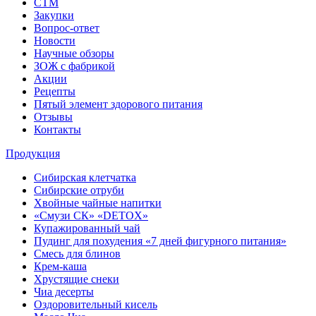
СТМ
Закупки
Вопрос-ответ
Новости
Научные обзоры
ЗОЖ с фабрикой
Акции
Рецепты
Пятый элемент здорового питания
Отзывы
Контакты
Продукция
Сибирская клетчатка
Сибирские отруби
Хвойные чайные напитки
«Смузи СК» «DETOX»
Купажированный чай
Пудинг для похудения «7 дней фигурного питания»
Смесь для блинов
Крем-каша
Хрустящие снеки
Чиа десерты
Оздоровительный кисель