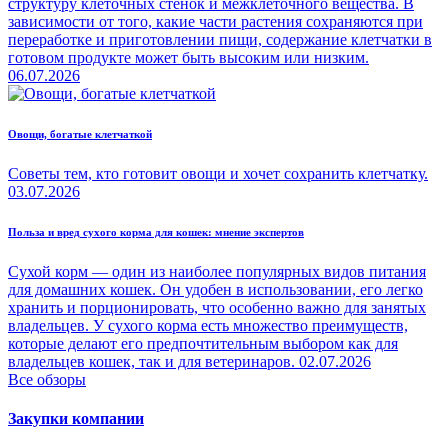
структуру клеточных стенок и межклеточного вещества. В
зависимости от того, какие части растения сохраняются при
переработке и приготовлении пищи, содержание клетчатки в
готовом продукте может быть высоким или низким.
06.07.2026
Овощи, богатые клетчаткой
Советы тем, кто готовит овощи и хочет сохранить клетчатку.
03.07.2026
Польза и вред сухого корма для кошек: мнение экспертов
Сухой корм — один из наиболее популярных видов питания
для домашних кошек. Он удобен в использовании, его легко
хранить и порционировать, что особенно важно для занятых
владельцев. У сухого корма есть множество преимуществ,
которые делают его предпочтительным выбором как для
владельцев кошек, так и для ветеринаров.
02.07.2026
Все обзоры
Закупки компании