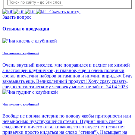
Скачать книгу
Задать вопрос
Отзывы о продукции
Чиа кисель с клубникой
Очень вкусный киселек, мне понравился и пахнет не химией
а настоящей клубничкой, и главное, еще и очень полезный,
состав впечатлил наборов витаминов и инулин впридачу. Буду
заказывать еще. Великолепный продукт! Хочу сразу сказать,
среднестатистическому человеку может не зайти.
24.04.2023
Чиа пудинг с клубникой
Вообще не поняла истерик по поводу якобы приторности или
невыносимо чувствующейся стевии! Пудинг лишь слегка
сладковат и ничего отталкивающего во вкусе нет (если нет
привычки просто кидаться на слово "стевия"). Насыщает на