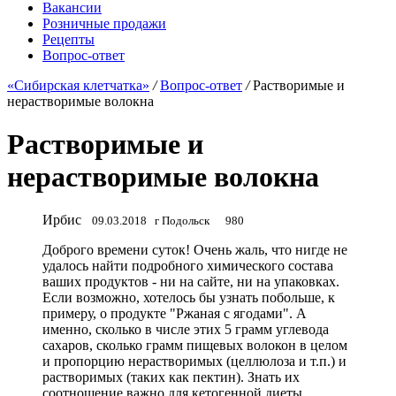
Вакансии
Розничные продажи
Рецепты
Вопрос-ответ
«Сибирская клетчатка»
/
Вопрос-ответ
/
Растворимые и
нерастворимые волокна
Растворимые и
нерастворимые волокна
Ирбис
09.03.2018
г Подольск
980
Доброго времени суток! Очень жаль, что нигде не
удалось найти подробного химического состава
ваших продуктов - ни на сайте, ни на упаковках.
Если возможно, хотелось бы узнать побольше, к
примеру, о продукте "Ржаная с ягодами". А
именно, сколько в числе этих 5 грамм углевода
сахаров, сколько грамм пищевых волокон в целом
и пропорцию нерастворимых (целлюлоза и т.п.) и
растворимых (таких как пектин). Знать их
соотношение важно для кетогенной диеты,