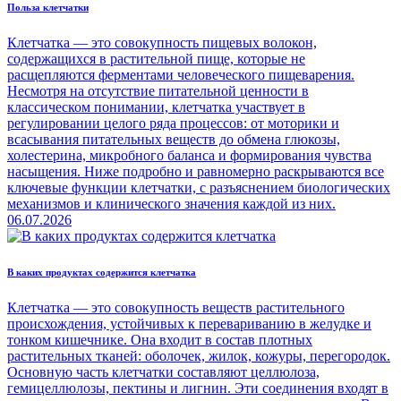
Польза клетчатки
Клетчатка — это совокупность пищевых волокон,
содержащихся в растительной пище, которые не
расщепляются ферментами человеческого пищеварения.
Несмотря на отсутствие питательной ценности в
классическом понимании, клетчатка участвует в
регулировании целого ряда процессов: от моторики и
всасывания питательных веществ до обмена глюкозы,
холестерина, микробного баланса и формирования чувства
насыщения. Ниже подробно и равномерно раскрываются все
ключевые функции клетчатки, с разъяснением биологических
механизмов и клинического значения каждой из них.
06.07.2026
В каких продуктах содержится клетчатка
Клетчатка — это совокупность веществ растительного
происхождения, устойчивых к перевариванию в желудке и
тонком кишечнике. Она входит в состав плотных
растительных тканей: оболочек, жилок, кожуры, перегородок.
Основную часть клетчатки составляют целлюлоза,
гемицеллюлозы, пектины и лигнин. Эти соединения входят в