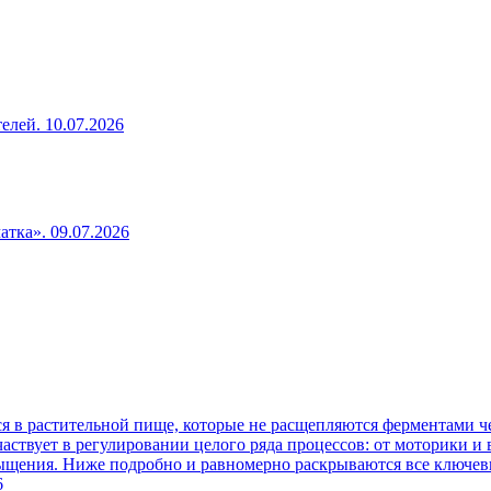
телей.
10.07.2026
чатка».
09.07.2026
 в растительной пище, которые не расщепляются ферментами че
аствует в регулировании целого ряда процессов: от моторики и
сыщения. Ниже подробно и равномерно раскрываются все ключев
6