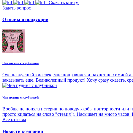
Скачать книгу
Задать вопрос
Отзывы о продукции
Чиа кисель с клубникой
Очень вкусный киселек, мне понравился и пахнет не химией а 
заказывать еще. Великолепный продукт! Хочу сразу сказать, с
Чиа пудинг с клубникой
Вообще не поняла истерик по поводу якобы приторности или н
просто кидаться на слово "стевия"). Насыщает на много часов.
Все отзывы
Новости компании