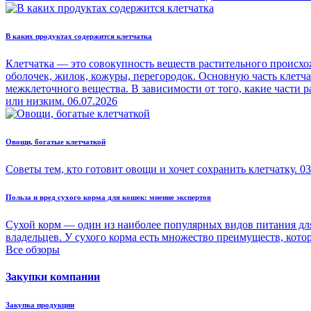
В каких продуктах содержится клетчатка
Клетчатка — это совокупность веществ растительного происхо
оболочек, жилок, кожуры, перегородок. Основную часть клетч
межклеточного вещества. В зависимости от того, какие части
или низким.
06.07.2026
Овощи, богатые клетчаткой
Советы тем, кто готовит овощи и хочет сохранить клетчатку.
03
Польза и вред сухого корма для кошек: мнение экспертов
Сухой корм — один из наиболее популярных видов питания для
владельцев. У сухого корма есть множество преимуществ, кото
Все обзоры
Закупки компании
Закупка продукции