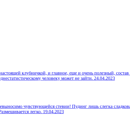
настоящей клубничкой, и главное, еще и очень полезный, состав
реднестатистическому человеку может не зайти.
24.04.2023
евыносимо чувствующейся стевии! Пудинг лишь слегка сладкова
 Размешивается легко.
19.04.2023