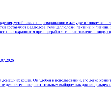
ждения, устойчивых к перевариванию в желудке и тонком кишеч
атки составляют целлюлоза, гемицеллюлозы, пектины и лигнин. 
 растения сохраняются при переработке и приготовлении пищи, 
.07.2026
 домашних кошек. Он удобен в использовании, его легко хранит
рые делают его предпочтительным выбором как для владельцев к