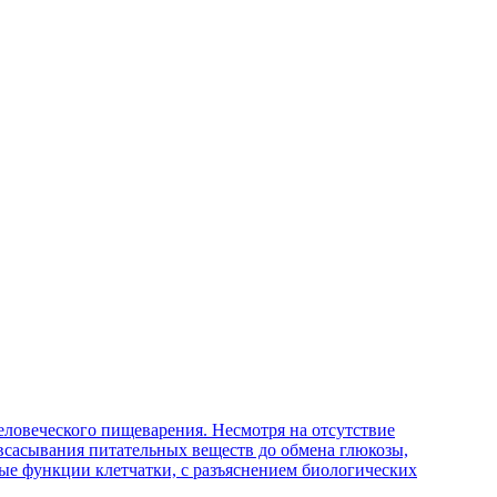
ловеческого пищеварения. Несмотря на отсутствие
 всасывания питательных веществ до обмена глюкозы,
ые функции клетчатки, с разъяснением биологических