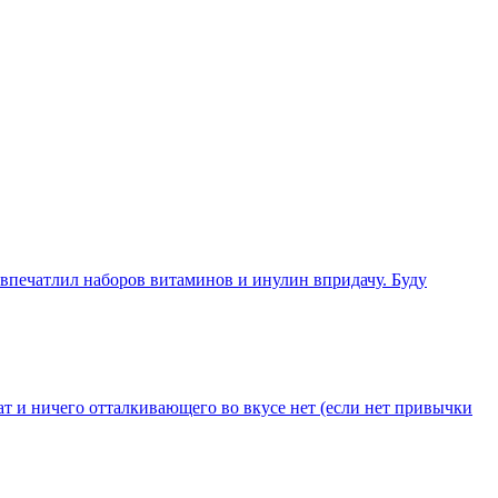
 впечатлил наборов витаминов и инулин впридачу. Буду
т и ничего отталкивающего во вкусе нет (если нет привычки