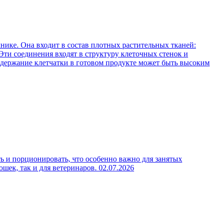
нике. Она входит в состав плотных растительных тканей:
Эти соединения входят в структуру клеточных стенок и
содержание клетчатки в готовом продукте может быть высоким
ь и порционировать, что особенно важно для занятых
ошек, так и для ветеринаров.
02.07.2026