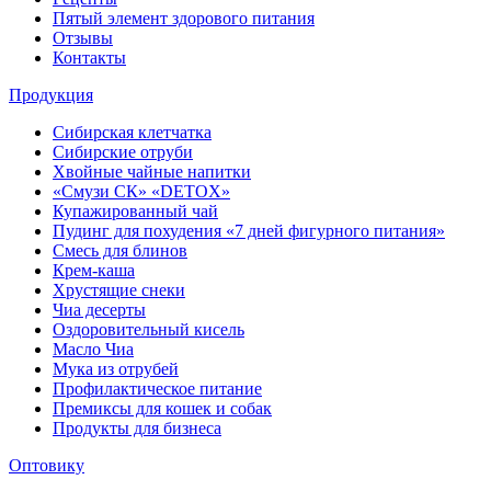
Пятый элемент здорового питания
Отзывы
Контакты
Продукция
Сибирская клетчатка
Сибирские отруби
Хвойные чайные напитки
«Смузи СК» «DETOX»
Купажированный чай
Пудинг для похудения «7 дней фигурного питания»
Смесь для блинов
Крем-каша
Хрустящие снеки
Чиа десерты
Оздоровительный кисель
Масло Чиа
Мука из отрубей
Профилактическое питание
Премиксы для кошек и собак
Продукты для бизнеса
Оптовику