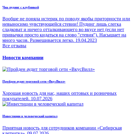
Чиа пудинг с клубникой
Вообще не поняла истерик по поводу якобы приторности или
невыносимо чувствующейся стевии! Пудинг лишь слегка
сладковат и ничего отталкивающего во вкусе нет (если нет
привычки просто кидаться на слово "стевия"). Насыщает на
много часов. Размешивается легко.
19.04.2023
Все отзывы
Новости компании
Пройден аудит торговой сети «ВкусВилл»
Хорошая новость для нас, наших оптовых и розничных
покупателей.
10.07.2026
Инвестиции в человеческий капитал
Приятная новость для сотрудников компании «Сибирская
клетчатка».
09.07.2026