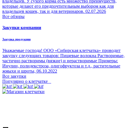
владельцев. У сухого корма есть множество преимуществ,
которые делают его предпочтительным выбором как для
владельцев кошек, так и для ветеринаров.
02.07.2026
Все обзоры
Закупки компании
Закупка продукции
Уважаемые господа! ООО «Сибирская клетчатка» проводит
закупку следующих товаров: Пищевые волокна Растворимые,
частично растворимы (вязкие) и нерастворимые Примеры:
Инулин, полидекстроза, олигофруктоза и т.д., растительные
жмыхи и шроты,
06.10.2022
Все закупки
Популярно о клетчатке