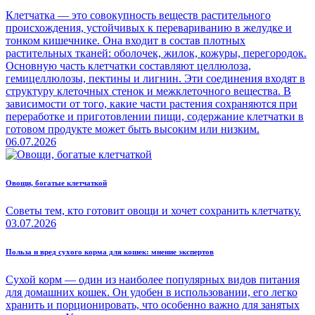
Клетчатка — это совокупность веществ растительного
происхождения, устойчивых к перевариванию в желудке и
тонком кишечнике. Она входит в состав плотных
растительных тканей: оболочек, жилок, кожуры, перегородок.
Основную часть клетчатки составляют целлюлоза,
гемицеллюлозы, пектины и лигнин. Эти соединения входят в
структуру клеточных стенок и межклеточного вещества. В
зависимости от того, какие части растения сохраняются при
переработке и приготовлении пищи, содержание клетчатки в
готовом продукте может быть высоким или низким.
06.07.2026
Овощи, богатые клетчаткой
Советы тем, кто готовит овощи и хочет сохранить клетчатку.
03.07.2026
Польза и вред сухого корма для кошек: мнение экспертов
Сухой корм — один из наиболее популярных видов питания
для домашних кошек. Он удобен в использовании, его легко
хранить и порционировать, что особенно важно для занятых