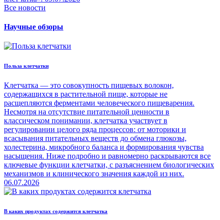
Все новости
Научные обзоры
Польза клетчатки
Клетчатка — это совокупность пищевых волокон,
содержащихся в растительной пище, которые не
расщепляются ферментами человеческого пищеварения.
Несмотря на отсутствие питательной ценности в
классическом понимании, клетчатка участвует в
регулировании целого ряда процессов: от моторики и
всасывания питательных веществ до обмена глюкозы,
холестерина, микробного баланса и формирования чувства
насыщения. Ниже подробно и равномерно раскрываются все
ключевые функции клетчатки, с разъяснением биологических
механизмов и клинического значения каждой из них.
06.07.2026
В каких продуктах содержится клетчатка