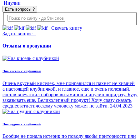
Инулин
Есть вопросы ?
Скачать книгу
Задать вопрос
Отзывы о продукции
Чиа кисель с клубникой
Очень вкусный киселек, мне понравился и пахнет не химией
а настоящей клубничкой, и главное, еще и очень полезный,
состав впечатлил наборов витаминов и инулин впридачу. Буду
заказывать еще. Великолепный продукт! Хочу сразу сказать,
среднестатистическому человеку может не зайти.
24.04.2023
Чиа пудинг с клубникой
Вообще не поняла истерик по поводу якобы приторности или