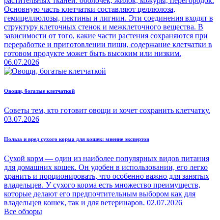
растительных тканей: оболочек, жилок, кожуры, перегородок.
Основную часть клетчатки составляют целлюлоза,
гемицеллюлозы, пектины и лигнин. Эти соединения входят в
структуру клеточных стенок и межклеточного вещества. В
зависимости от того, какие части растения сохраняются при
переработке и приготовлении пищи, содержание клетчатки в
готовом продукте может быть высоким или низким.
06.07.2026
Овощи, богатые клетчаткой
Советы тем, кто готовит овощи и хочет сохранить клетчатку.
03.07.2026
Польза и вред сухого корма для кошек: мнение экспертов
Сухой корм — один из наиболее популярных видов питания
для домашних кошек. Он удобен в использовании, его легко
хранить и порционировать, что особенно важно для занятых
владельцев. У сухого корма есть множество преимуществ,
которые делают его предпочтительным выбором как для
владельцев кошек, так и для ветеринаров.
02.07.2026
Все обзоры