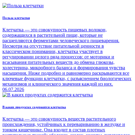
Польза клетчатки
Клетчатка — это совокупность пищевых волокон,
содержащихся в растительной пище, которые не
расщепляются ферментами человеческого пищеварения.
Несмотря на отсутствие питательной ценности в
классическом понимании, клетчатка участвует в
регулировании целого ряда процессов: от моторики и
всасывания питательных веществ до обмена глюкозы,
холестерина, микробного баланса и формирования чувства
насыщения. Ниже подробно и равномерно раскрываются все
ключевые функции клетчатки, с разъяснением биологических
механизмов и клинического значения каждой из них.
06.07.2026
В каких продуктах содержится клетчатка
Клетчатка — это совокупность веществ растительного
происхождения, устойчивых к перевариванию в желудке и
тонком кишечнике. Она входит в состав плотных