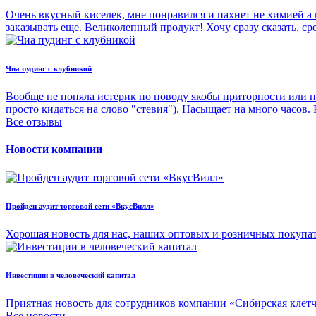
Очень вкусный киселек, мне понравился и пахнет не химией а 
заказывать еще. Великолепный продукт! Хочу сразу сказать, с
Чиа пудинг с клубникой
Вообще не поняла истерик по поводу якобы приторности или н
просто кидаться на слово "стевия"). Насыщает на много часов.
Все отзывы
Новости компании
Пройден аудит торговой сети «ВкусВилл»
Хорошая новость для нас, наших оптовых и розничных покупа
Инвестиции в человеческий капитал
Приятная новость для сотрудников компании «Сибирская клет
Все новости