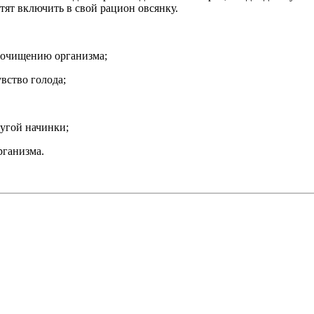
отят включить в свой рацион овсянку.
у очищению организма;
вство голода;
угой начинки;
рганизма.