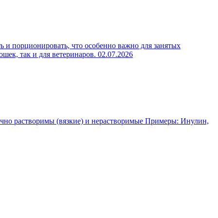
ь и порционировать, что особенно важно для занятых
ошек, так и для ветеринаров.
02.07.2026
чно растворимы (вязкие) и нерастворимые Примеры: Инулин,