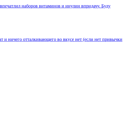
 впечатлил наборов витаминов и инулин впридачу. Буду
т и ничего отталкивающего во вкусе нет (если нет привычки