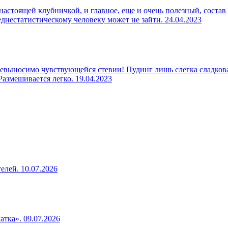
настоящей клубничкой, и главное, еще и очень полезный, состав
реднестатистическому человеку может не зайти.
24.04.2023
евыносимо чувствующейся стевии! Пудинг лишь слегка сладкова
 Размешивается легко.
19.04.2023
телей.
10.07.2026
чатка».
09.07.2026