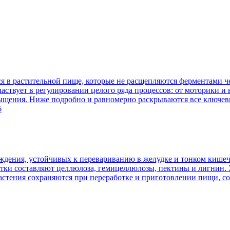
 в растительной пище, которые не расщепляются ферментами че
аствует в регулировании целого ряда процессов: от моторики и
сыщения. Ниже подробно и равномерно раскрываются все ключев
6
ждения, устойчивых к перевариванию в желудке и тонком кишеч
атки составляют целлюлоза, гемицеллюлозы, пектины и лигнин. 
 растения сохраняются при переработке и приготовлении пищи, 