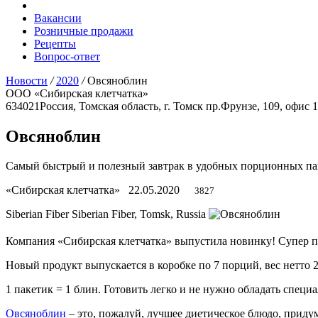
Вакансии
Розничные продажи
Рецепты
Вопрос-ответ
Новости
/
2020
/
Овсяноблин
ООО «Сибирская клетчатка»
634021
Россия, Томская область, г. Томск
пр.Фрунзе, 109, офис 
Овсяноблин
Самый быстрый и полезный завтрак в удобных порционных па
«Сибирская клетчатка»
22.05.2020
3827
Siberian Fiber
Siberian Fiber, Tomsk, Russia
Компания
«Сибирская клетчатка»
выпустила новинку! Супер п
Новый продукт выпускается в коробке по 7 порций, вес нетто 
1 пакетик = 1 блин. Готовить легко и не нужно обладать специ
Овсяноблин
– это, пожалуй, лучшее диетическое блюдо, придум