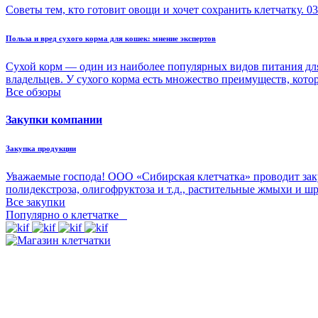
Советы тем, кто готовит овощи и хочет сохранить клетчатку.
03
Польза и вред сухого корма для кошек: мнение экспертов
Сухой корм — один из наиболее популярных видов питания для
владельцев. У сухого корма есть множество преимуществ, кото
Все обзоры
Закупки компании
Закупка продукции
Уважаемые господа! ООО «Сибирская клетчатка» проводит зак
полидекстроза, олигофруктоза и т.д., растительные жмыхи и ш
Все закупки
Популярно о клетчатке