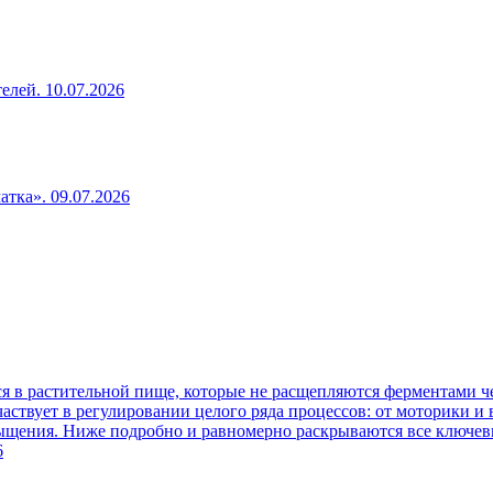
телей.
10.07.2026
чатка».
09.07.2026
 в растительной пище, которые не расщепляются ферментами че
аствует в регулировании целого ряда процессов: от моторики и
сыщения. Ниже подробно и равномерно раскрываются все ключев
6