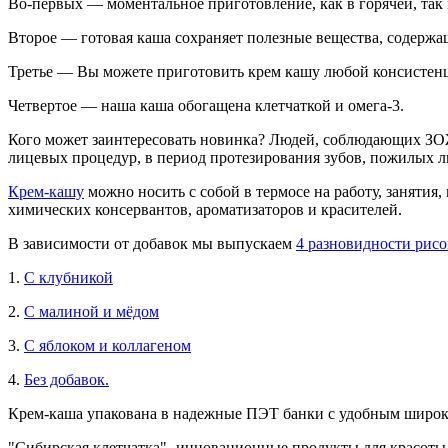
Во-первых — моментальное приготовление, как в горячей, так 
Второе — готовая каша сохраняет полезные вещества, содержа
Третье — Вы можете приготовить крем кашу любой консистен
Четвертое — наша каша обогащена клетчаткой и омега-3.
Кого может заинтересовать новинка? Людей, соблюдающих ЗОЖ
лицевых процедур, в период протезирования зубов, пожилых 
Крем-кашу
можно носить с собой в термосе на работу, занятия,
химических консервантов, ароматизаторов и красителей.
В зависимости от добавок мы выпускаем
4 разновидности рис
1.
С клубникой
2.
С малиной и мёдом
3.
С яблоком и коллагеном
4.
Б
ез добавок.
Крем-каша упакована в надежные ПЭТ банки с удобным широким
"Сибирская клетчатка"- инновационные продукты для красоты,