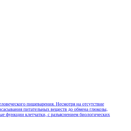
ловеческого пищеварения. Несмотря на отсутствие
 всасывания питательных веществ до обмена глюкозы,
ые функции клетчатки, с разъяснением биологических