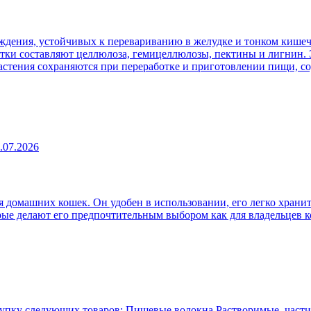
ждения, устойчивых к перевариванию в желудке и тонком кишеч
атки составляют целлюлоза, гемицеллюлозы, пектины и лигнин. 
 растения сохраняются при переработке и приготовлении пищи, 
.07.2026
 домашних кошек. Он удобен в использовании, его легко хранит
рые делают его предпочтительным выбором как для владельцев к
упку следующих товаров: Пищевые волокна Растворимые, части