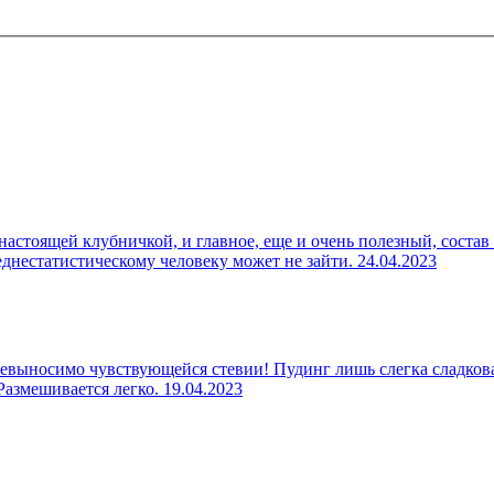
настоящей клубничкой, и главное, еще и очень полезный, состав
реднестатистическому человеку может не зайти.
24.04.2023
евыносимо чувствующейся стевии! Пудинг лишь слегка сладкова
 Размешивается легко.
19.04.2023