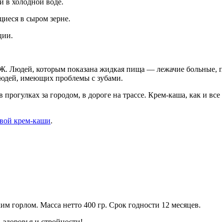
и в холодной воде.
щиеся в сыром зерне.
ции.
. Людей, которым показана жидкая пища — лежачие больные, п
людей, имеющих проблемы с зубами.
 в прогулках за городом, в дороге на трассе. Крем-каша, как и 
овой крем-каши
.
 горлом. Масса нетто 400 гр. Срок годности 12 месяцев.
 здоровья и стройности!