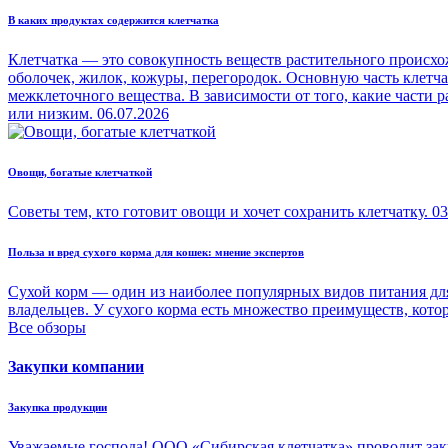
В каких продуктах содержится клетчатка
Клетчатка — это совокупность веществ растительного происхо
оболочек, жилок, кожуры, перегородок. Основную часть клетч
межклеточного вещества. В зависимости от того, какие части
или низким.
06.07.2026
Овощи, богатые клетчаткой
Советы тем, кто готовит овощи и хочет сохранить клетчатку.
03
Польза и вред сухого корма для кошек: мнение экспертов
Сухой корм — один из наиболее популярных видов питания для
владельцев. У сухого корма есть множество преимуществ, кото
Все обзоры
Закупки компании
Закупка продукции
Уважаемые господа! ООО «Сибирская клетчатка» проводит зак