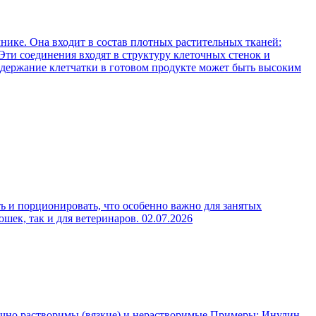
нике. Она входит в состав плотных растительных тканей:
Эти соединения входят в структуру клеточных стенок и
содержание клетчатки в готовом продукте может быть высоким
ь и порционировать, что особенно важно для занятых
ошек, так и для ветеринаров.
02.07.2026
чно растворимы (вязкие) и нерастворимые Примеры: Инулин,