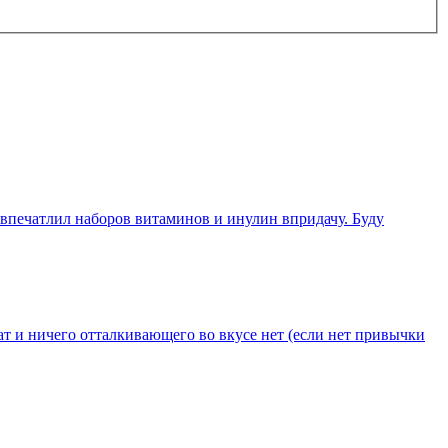
 впечатлил наборов витаминов и инулин впридачу. Буду
т и ничего отталкивающего во вкусе нет (если нет привычки