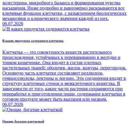
холестерина, микробного баланса и формирования чувства
насыщения. Ниже подробно и равномерно раскрываются все
ключевые функции клетчатки, с разъяснением биологических
механизмов и клинического значения каждой из них.
06.07.2026
В каких продуктах содержится клетчатка
Клетчатка — это совокупность веществ растительного
происхождения, устойчивых к перевариванию в желудке и
тонком кишечнике. Она входит в состав плотных
растительных тканей: оболочек, жилок, кожуры, перегородок.
Основную часть клетчатки составляют целлюлоза,
гемицеллюлозы, пектины и лигнин. Эти соединения входят в
структуру клеточных стенок и межклеточного вещества. В
зависимости от того, какие части растения сохраняются при
переработке и приготовлении пищи, содержание клетчатки в
готовом продукте может быть высоким или низким.
06.07.2026
Овощи, богатые клетчаткой