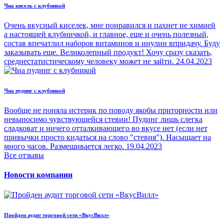
Чиа кисель с клубникой
Очень вкусный киселек, мне понравился и пахнет не химией
а настоящей клубничкой, и главное, еще и очень полезный,
состав впечатлил наборов витаминов и инулин впридачу. Буду
заказывать еще. Великолепный продукт! Хочу сразу сказать,
среднестатистическому человеку может не зайти.
24.04.2023
Чиа пудинг с клубникой
Вообще не поняла истерик по поводу якобы приторности или
невыносимо чувствующейся стевии! Пудинг лишь слегка
сладковат и ничего отталкивающего во вкусе нет (если нет
привычки просто кидаться на слово "стевия"). Насыщает на
много часов. Размешивается легко.
19.04.2023
Все отзывы
Новости компании
Пройден аудит торговой сети «ВкусВилл»