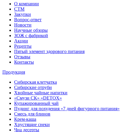
О компании
СТМ
Закупки
Вопрос-ответ
Новости
Научные обзоры
ЗОЖ с фабрикой
Акции
Рецепты
Пятый элемент здорового питания
Отзывы
Контакты
Продукция
Сибирская клетчатка
Сибирские отруби
Хвойные чайные напитки
«Смузи СК» «DETOX»
Купажированный чай
Пудинг для похудения «7 дней фигурного питания»
Смесь для блинов
Крем-каша
Хрустящие снеки
Чиа десерты