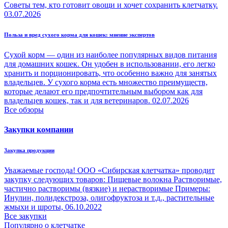
Советы тем, кто готовит овощи и хочет сохранить клетчатку.
03.07.2026
Польза и вред сухого корма для кошек: мнение экспертов
Сухой корм — один из наиболее популярных видов питания
для домашних кошек. Он удобен в использовании, его легко
хранить и порционировать, что особенно важно для занятых
владельцев. У сухого корма есть множество преимуществ,
которые делают его предпочтительным выбором как для
владельцев кошек, так и для ветеринаров.
02.07.2026
Все обзоры
Закупки компании
Закупка продукции
Уважаемые господа! ООО «Сибирская клетчатка» проводит
закупку следующих товаров: Пищевые волокна Растворимые,
частично растворимы (вязкие) и нерастворимые Примеры:
Инулин, полидекстроза, олигофруктоза и т.д., растительные
жмыхи и шроты,
06.10.2022
Все закупки
Популярно о клетчатке