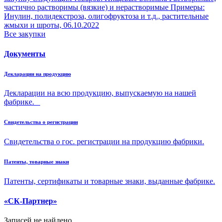
частично растворимы (вязкие) и нерастворимые Примеры:
Инулин, полидекстроза, олигофруктоза и т.д., растительные
жмыхи и шроты,
06.10.2022
Все закупки
Документы
Декларации на продукцию
Декларации на всю продукцию, выпускаемую на нашей
фабрике.
Свидетельства о регистрации
Свидетельства о гос. регистрации на продукцию фабрики.
Патенты, товарные знаки
Патенты, сертификаты и товарные знаки, выданные фабрике.
«СК-Партнер»
Записей не найдено.