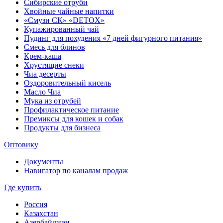
Сибирские отруби
Хвойные чайные напитки
«Смузи СК» «DETOX»
Купажированный чай
Пудинг для похудения «7 дней фигурного питания»
Смесь для блинов
Крем-каша
Хрустящие снеки
Чиа десерты
Оздоровительный кисель
Масло Чиа
Мука из отрубей
Профилактическое питание
Премиксы для кошек и собак
Продукты для бизнеса
Оптовику
Документы
Навигатор по каналам продаж
Где купить
Россия
Казахстан
Азербайджан