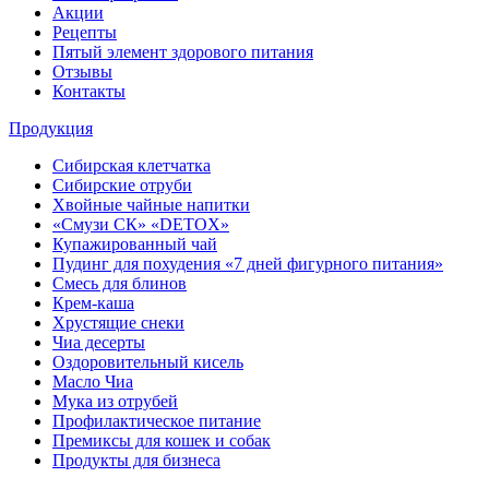
Акции
Рецепты
Пятый элемент здорового питания
Отзывы
Контакты
Продукция
Сибирская клетчатка
Сибирские отруби
Хвойные чайные напитки
«Смузи СК» «DETOX»
Купажированный чай
Пудинг для похудения «7 дней фигурного питания»
Смесь для блинов
Крем-каша
Хрустящие снеки
Чиа десерты
Оздоровительный кисель
Масло Чиа
Мука из отрубей
Профилактическое питание
Премиксы для кошек и собак
Продукты для бизнеса