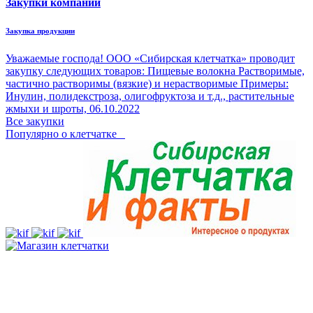
Закупки компании
Закупка продукции
Уважаемые господа! ООО «Сибирская клетчатка» проводит
закупку следующих товаров: Пищевые волокна Растворимые,
частично растворимы (вязкие) и нерастворимые Примеры:
Инулин, полидекстроза, олигофруктоза и т.д., растительные
жмыхи и шроты,
06.10.2022
Все закупки
Популярно о клетчатке