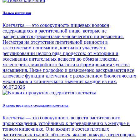
Польза клетчатки
Клетчатка — это совокупность пищевых волокон,
содержащихся в растительной пище, которые не
расщепляются ферментами человеческого пищеварения.
Несмотря на отсутствие питательной ценности в
классическом понимании, клетчатка участвует в
регулировании целого ряда процессов: от моторики и
всасывания питательных веществ до обмена глюкозы,
холестерина, микробного баланса и формирования чувства
насыщения. Ниже подробно и равномерно раскрываются все
ключевые функции клетчатки, с разъяснением биологических
механизмов и клинического значения каждой из них.
06.07.2026
В каких продуктах содержится клетчатка
Клетчатка — это совокупность веществ растительного
происхождения, устойчивых к перевариванию в желудке и
тонком кишечнике. Она входит в состав плотных
растительных тканей: оболочек, жилок, кожуры, перегородок.