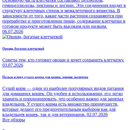
Основную часть клетчатки составляют целлюлоза,
гемицеллюлозы, пектины и лигнин. Эти соединения входят в
структуру клеточных стенок и межклеточного вещества. В
зависимости от того, какие части растения сохраняются при
переработке и приготовлении пищи, содержание клетчатки в
готовом продукте может быть высоким или низким.
06.07.2026
Овощи, богатые клетчаткой
Советы тем, кто готовит овощи и хочет сохранить клетчатку.
03.07.2026
Польза и вред сухого корма для кошек: мнение экспертов
Сухой корм — один из наиболее популярных видов питания
для домашних кошек. Он удобен в использовании, его легко
хранить и порционировать, что особенно важно для занятых
владельцев. У сухого корма есть множество преимуществ,
которые делают его предпочтительным выбором как для
владельцев кошек, так и для ветеринаров.
02.07.2026
Все обзоры