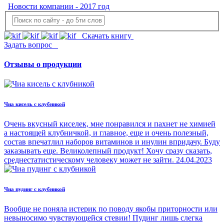
Новости компании - 2017 год
Скачать книгу
Задать вопрос
Отзывы о продукции
Чиа кисель с клубникой
Очень вкусный киселек, мне понравился и пахнет не химией
а настоящей клубничкой, и главное, еще и очень полезный,
состав впечатлил наборов витаминов и инулин впридачу. Буду
заказывать еще. Великолепный продукт! Хочу сразу сказать,
среднестатистическому человеку может не зайти.
24.04.2023
Чиа пудинг с клубникой
Вообще не поняла истерик по поводу якобы приторности или
невыносимо чувствующейся стевии! Пудинг лишь слегка