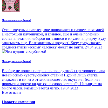
Чиа кисель с клубникой
Очень вкусный киселек, мне понравился и пахнет не химией
а настоящей клубничкой, и главное, еще и очень полезный,
состав впечатлил наборов витаминов и инулин впридачу. Буду
заказывать еще. Великолепный продукт! Хочу сразу сказать,
среднестатистическому человеку может не зайти.
24.04.2023
Чиа пудинг с клубникой
Вообще не поняла истерик по поводу якобы приторности или
невыносимо чувствующейся стевии! Пудинг лишь слегка
сладковат и ничего отталкивающего во вкусе нет (если нет
привычки просто кидаться на слово "стевия"). Насыщает на
много часов. Размешивается легко.
19.04.2023
Все отзывы
Новости компании