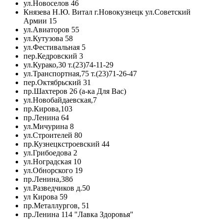
ул.Новоселов 46
Князева Н.Ю. Витал г.Новокузнецк ул.Советский
Армии 15
ул.Авиаторов 55
ул.Кутузова 58
ул.Фестивальная 5
пер.Кедровский 3
ул.Курако,30 т.(23)74-11-29
ул.Транспортная,75 т.(23)71-26-47
пер.Октябрьский 31
пр.Шахтеров 26 (а-ка Для Вас)
ул.Новобайдаевская,7
пр.Кирова,103
пр.Ленина 64
ул.Мичурина 8
ул.Строителей 80
пр.Кузнецкстроевский 44
ул.Грибоедова 2
ул.Ноградская 10
ул.Обнорского 19
пр.Ленина,38б
ул.Разведчиков д.50
ул Кирова 59
пр.Металлургов, 51
пр.Ленина 114 "Лавка Здоровья"