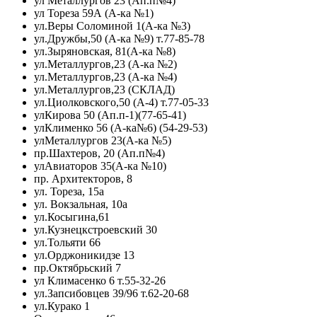
ул Металлургов 23 (Ап.п№4)
ул Тореза 59А (А-ка №1)
ул.Веры Соломиной 1(А-ка №3)
ул.Дружбы,50 (А-ка №9) т.77-85-78
ул.Зыряновская, 81(А-ка №8)
ул.Металлургов,23 (А-ка №2)
ул.Металлургов,23 (А-ка №4)
ул.Металлургов,23 (СКЛАД)
ул.Циолковского,50 (А-4) т.77-05-33
улКирова 50 (Ап.п-1)(77-65-41)
улКлименко 56 (А-ка№6) (54-29-53)
улМеталлургов 23(А-ка №5)
пр.Шахтеров, 20 (Ап.п№4)
улАвиаторов 35(А-ка №10)
пр. Архитекторов, 8
ул. Тореза, 15а
ул. Вокзальная, 10а
ул.Косыгина,61
ул.Кузнецкстроевский 30
ул.Тольяти 66
ул.Орджоникидзе 13
пр.Октябрьский 7
ул Климасенко 6 т.55-32-26
ул.Запсибовцев 39/96 т.62-20-68
ул.Курако 1