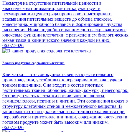
Несмотря на отсутствие питательной ценности в
классическом понимании, клетчатка участвует в
регулировании целого ряда процессов: от моторики и
всасывания питательных веществ до обмена глюкозы,
холестерина, микробного баланса и формирования чувства
насыщения. Ниже подробно и равномерно раскрываются все
ключевые функции клетчатки, с разъяснением биологических
механизмов и клинического значения каждой из них.
06.07.2026
В каких продуктах содержится клетчатка
Клетчатка — это совокупность веществ растительного
происхождения, устойчивых к перевариванию в желудке и
тонком кишечнике. Она входит в состав плотных
растительных тканей: оболочек, жилок, кожуры, перегородок.
Основную часть клетчатки составляют целлюлоза,
гемицеллюлозы, пектины и лигнин. Эти соединения входят в
структуру клеточных стенок и межклеточного вещества. В
зависимости от того, какие части растения сохраняются при
переработке и приготовлении пищи, содержание клетчатки в
готовом продукте может быть высоким или низким.
06.07.2026