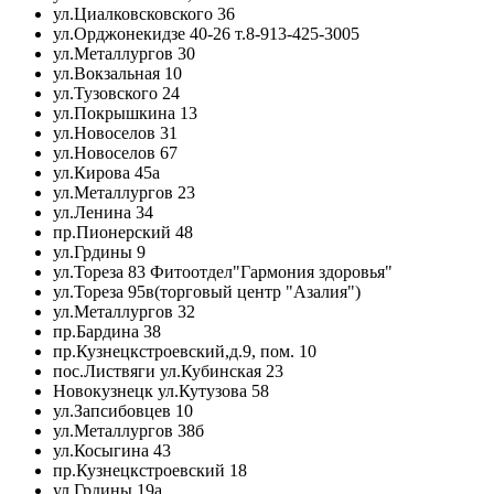
ул.Циалковсковского 36
ул.Орджонекидзе 40-26 т.8-913-425-3005
ул.Металлургов 30
ул.Вокзальная 10
ул.Тузовского 24
ул.Покрышкина 13
ул.Новоселов 31
ул.Новоселов 67
ул.Кирова 45а
ул.Металлургов 23
ул.Ленина 34
пр.Пионерский 48
ул.Грдины 9
ул.Тореза 83 Фитоотдел"Гармония здоровья"
ул.Тореза 95в(торговый центр "Азалия")
ул.Металлургов 32
пр.Бардина 38
пр.Кузнецкстроевский,д.9, пом. 10
пос.Листвяги ул.Кубинская 23
Новокузнецк ул.Кутузова 58
ул.Запсибовцев 10
ул.Металлургов 38б
ул.Косыгина 43
пр.Кузнецкстроевский 18
ул.Грдины 19а