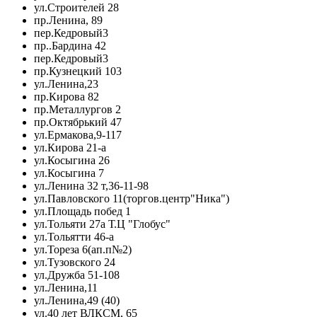
ул.Строителей 28
пр.Ленина, 89
пер.Кедровый3
пр..Бардина 42
пер.Кедровый3
пр.Кузнецкий 103
ул.Ленина,23
пр.Кирова 82
пр.Металлургов 2
пр.Октябрький 47
ул.Ермакова,9-117
ул.Кирова 21-а
ул.Косыгина 26
ул.Косыгина 7
ул.Ленина 32 т,36-11-98
ул.Павловского 11(торгов.центр"Ника")
ул.Площадь побед 1
ул.Тольяти 27а Т.Ц "Глобус"
ул.Тольятти 46-а
ул.Тореза 6(ап.п№2)
ул.Тузовского 24
ул.Дружба 51-108
ул.Ленина,11
ул.Ленина,49 (40)
ул.40 лет ВЛКСМ, 65