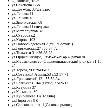
Оржоникидзе 46
ул.Сеченова 17-б
ул.Дружбы, 33(Детство)
ул.Ленина,11
ул.Ленина,49
ул.Зыряновская,68
ул.Ленина,11 спецзаказ
ул.Металлургов 32
ул.Суворова,2
ул.Кирова 103
ул.Новобайдаевская 2.(т.ц. "Восток")
ул.Горьковская,27 т55-37-72
ул.Тольятти 31т.36-88-28
ул.Орджоникидзе,17т.45-45-49 ap37@mail.ru
ул.Мурманская 26 (Ордженикидзовский р-он)23 31-15-
42
ул.Тореза,20 т.79-80-82
ул.Советской Армии,53 т.53-57-71
ул.Ярославской,12 т.55-58-34
ул.Еланьская 10-а (Офис) 37-09-12
ул.Кутузова 37
ул.Косыгина 69
ул.Куйбышева 17(Поляна)
ул.Пирогова 9 б
ул.Селекционная 11(Садовая рынок)