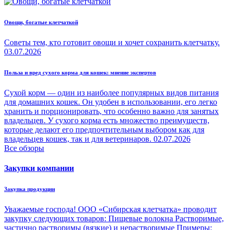
Овощи, богатые клетчаткой
Советы тем, кто готовит овощи и хочет сохранить клетчатку.
03.07.2026
Польза и вред сухого корма для кошек: мнение экспертов
Сухой корм — один из наиболее популярных видов питания
для домашних кошек. Он удобен в использовании, его легко
хранить и порционировать, что особенно важно для занятых
владельцев. У сухого корма есть множество преимуществ,
которые делают его предпочтительным выбором как для
владельцев кошек, так и для ветеринаров.
02.07.2026
Все обзоры
Закупки компании
Закупка продукции
Уважаемые господа! ООО «Сибирская клетчатка» проводит
закупку следующих товаров: Пищевые волокна Растворимые,
частично растворимы (вязкие) и нерастворимые Примеры: