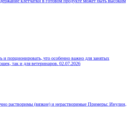
содержание клетчатки в готовом продукте может быть высоким
ь и порционировать, что особенно важно для занятых
ошек, так и для ветеринаров.
02.07.2026
чно растворимы (вязкие) и нерастворимые Примеры: Инулин,