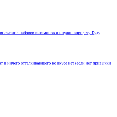
 впечатлил наборов витаминов и инулин впридачу. Буду
т и ничего отталкивающего во вкусе нет (если нет привычки