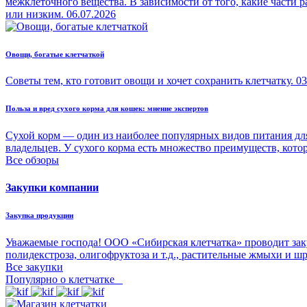
межклеточного вещества. В зависимости от того, какие части
или низким.
06.07.2026
Овощи, богатые клетчаткой
Советы тем, кто готовит овощи и хочет сохранить клетчатку.
03
Польза и вред сухого корма для кошек: мнение экспертов
Сухой корм — один из наиболее популярных видов питания для
владельцев. У сухого корма есть множество преимуществ, кото
Все обзоры
Закупки компании
Закупка продукции
Уважаемые господа! ООО «Сибирская клетчатка» проводит зак
полидекстроза, олигофруктоза и т.д., растительные жмыхи и ш
Все закупки
Популярно о клетчатке