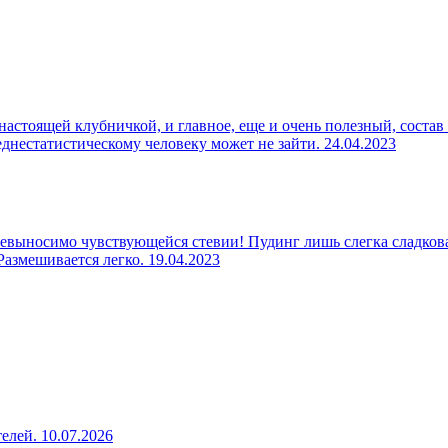
настоящей клубничкой, и главное, еще и очень полезный, состав
реднестатистическому человеку может не зайти.
24.04.2023
евыносимо чувствующейся стевии! Пудинг лишь слегка сладкова
 Размешивается легко.
19.04.2023
телей.
10.07.2026