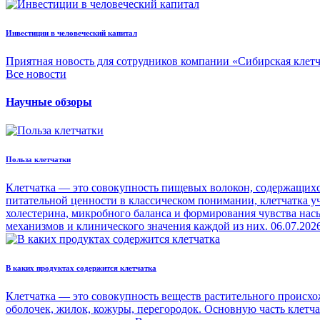
Инвестиции в человеческий капитал
Приятная новость для сотрудников компании «Сибирская клет
Все новости
Научные обзоры
Польза клетчатки
Клетчатка — это совокупность пищевых волокон, содержащихся
питательной ценности в классическом понимании, клетчатка уч
холестерина, микробного баланса и формирования чувства на
механизмов и клинического значения каждой из них.
06.07.202
В каких продуктах содержится клетчатка
Клетчатка — это совокупность веществ растительного происхо
оболочек, жилок, кожуры, перегородок. Основную часть клетч