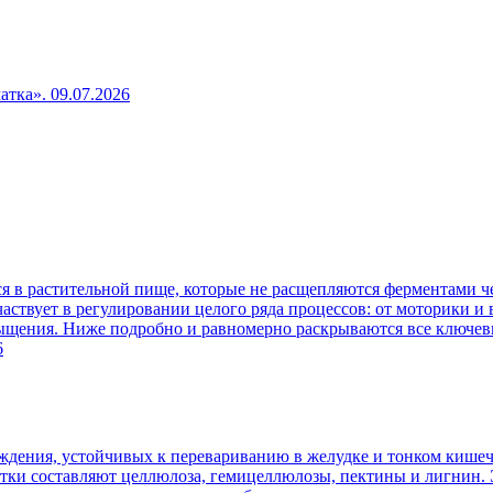
чатка».
09.07.2026
 в растительной пище, которые не расщепляются ферментами че
аствует в регулировании целого ряда процессов: от моторики и
сыщения. Ниже подробно и равномерно раскрываются все ключев
6
ждения, устойчивых к перевариванию в желудке и тонком кишеч
атки составляют целлюлоза, гемицеллюлозы, пектины и лигнин. 