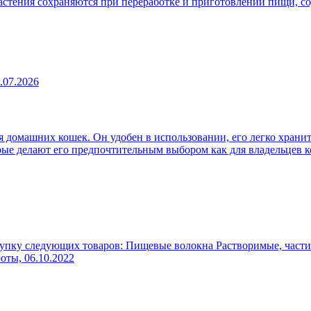
 растения сохраняются при переработке и приготовлении пищи, 
.07.2026
 домашних кошек. Он удобен в использовании, его легко хранит
рые делают его предпочтительным выбором как для владельцев к
упку следующих товаров: Пищевые волокна Растворимые, части
роты,
06.10.2022