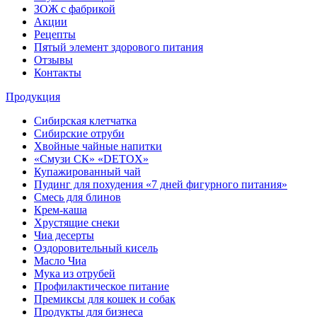
ЗОЖ с фабрикой
Акции
Рецепты
Пятый элемент здорового питания
Отзывы
Контакты
Продукция
Сибирская клетчатка
Сибирские отруби
Хвойные чайные напитки
«Смузи СК» «DETOX»
Купажированный чай
Пудинг для похудения «7 дней фигурного питания»
Смесь для блинов
Крем-каша
Хрустящие снеки
Чиа десерты
Оздоровительный кисель
Масло Чиа
Мука из отрубей
Профилактическое питание
Премиксы для кошек и собак
Продукты для бизнеса