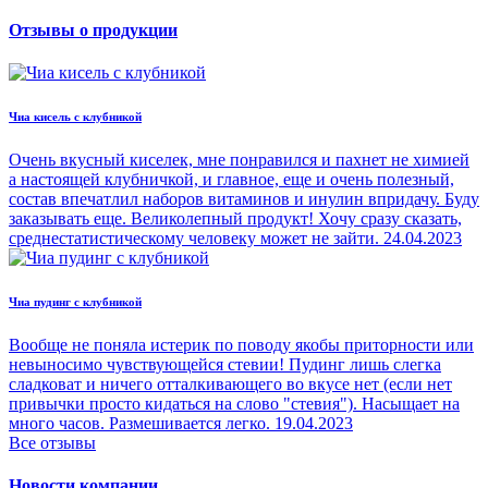
Отзывы о продукции
Чиа кисель с клубникой
Очень вкусный киселек, мне понравился и пахнет не химией
а настоящей клубничкой, и главное, еще и очень полезный,
состав впечатлил наборов витаминов и инулин впридачу. Буду
заказывать еще. Великолепный продукт! Хочу сразу сказать,
среднестатистическому человеку может не зайти.
24.04.2023
Чиа пудинг с клубникой
Вообще не поняла истерик по поводу якобы приторности или
невыносимо чувствующейся стевии! Пудинг лишь слегка
сладковат и ничего отталкивающего во вкусе нет (если нет
привычки просто кидаться на слово "стевия"). Насыщает на
много часов. Размешивается легко.
19.04.2023
Все отзывы
Новости компании