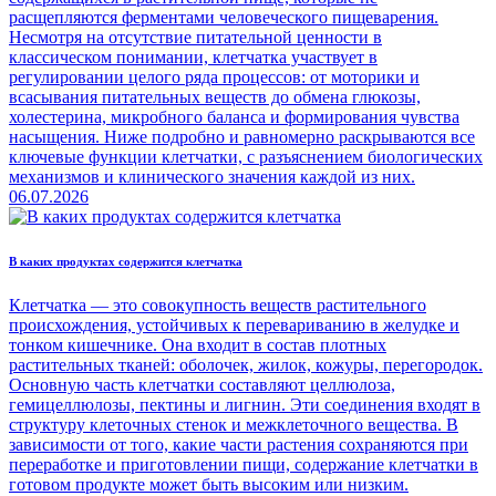
расщепляются ферментами человеческого пищеварения.
Несмотря на отсутствие питательной ценности в
классическом понимании, клетчатка участвует в
регулировании целого ряда процессов: от моторики и
всасывания питательных веществ до обмена глюкозы,
холестерина, микробного баланса и формирования чувства
насыщения. Ниже подробно и равномерно раскрываются все
ключевые функции клетчатки, с разъяснением биологических
механизмов и клинического значения каждой из них.
06.07.2026
В каких продуктах содержится клетчатка
Клетчатка — это совокупность веществ растительного
происхождения, устойчивых к перевариванию в желудке и
тонком кишечнике. Она входит в состав плотных
растительных тканей: оболочек, жилок, кожуры, перегородок.
Основную часть клетчатки составляют целлюлоза,
гемицеллюлозы, пектины и лигнин. Эти соединения входят в
структуру клеточных стенок и межклеточного вещества. В
зависимости от того, какие части растения сохраняются при
переработке и приготовлении пищи, содержание клетчатки в
готовом продукте может быть высоким или низким.