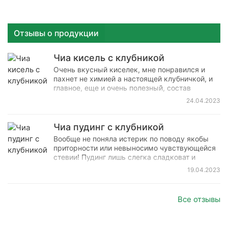
Отзывы о продукции
Чиа кисель с клубникой
Очень вкусный киселек, мне понравился и
пахнет не химией а настоящей клубничкой, и
главное, еще и очень полезный, состав
впечатлил наборов витаминов и инулин
24.04.2023
впридачу. Буду заказывать еще.
Великолепный продукт! Хочу сразу сказать,
среднестатистическому человеку может не
Чиа пудинг с клубникой
зайти.
Вообще не поняла истерик по поводу якобы
приторности или невыносимо чувствующейся
стевии! Пудинг лишь слегка сладковат и
ничего отталкивающего во вкусе нет (если нет
19.04.2023
привычки просто кидаться на слово "стевия").
Насыщает на много часов. Размешивается
легко.
Все отзывы