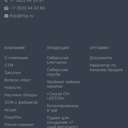
+7 3822 44 53 87
+7 3822 44 02 66
tfzp@tfzp.ru
КОМПАНИЯ
ПРОДУКЦИЯ
ОПТОВИКУ
О компании
Сибирская
Документы
клетчатка
СТМ
Навигатор по
Сибирские
каналам продаж
Закупки
отруби
Вопрос-ответ
Хвойные чайные
напитки
Новости
«Смузи СК»
Научные обзоры
«DETOX»
ЗОЖ с фабрикой
Купажированны
Акции
й чай
Рецепты
Пудинг для
похудения «7
Пятый элемент
дней фигурного