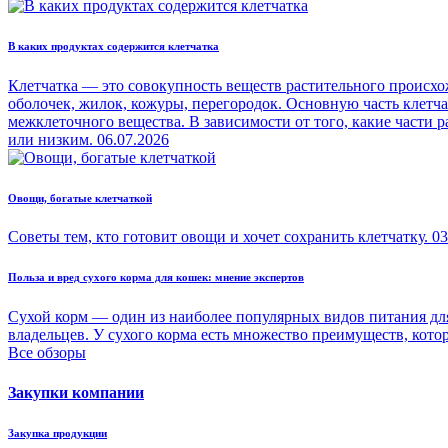
В каких продуктах содержится клетчатка
Клетчатка — это совокупность веществ растительного происхо
оболочек, жилок, кожуры, перегородок. Основную часть клетч
межклеточного вещества. В зависимости от того, какие части
или низким.
06.07.2026
Овощи, богатые клетчаткой
Советы тем, кто готовит овощи и хочет сохранить клетчатку.
03
Польза и вред сухого корма для кошек: мнение экспертов
Сухой корм — один из наиболее популярных видов питания для
владельцев. У сухого корма есть множество преимуществ, кото
Все обзоры
Закупки компании
Закупка продукции