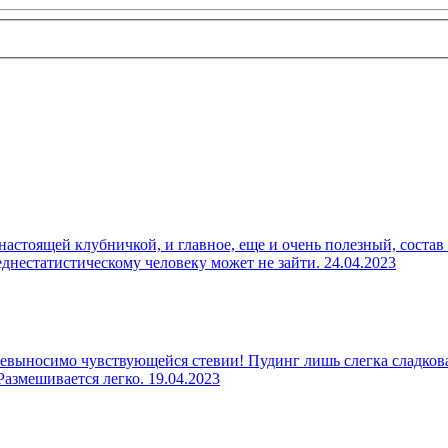
настоящей клубничкой, и главное, еще и очень полезный, состав
реднестатистическому человеку может не зайти.
24.04.2023
евыносимо чувствующейся стевии! Пудинг лишь слегка сладкова
 Размешивается легко.
19.04.2023