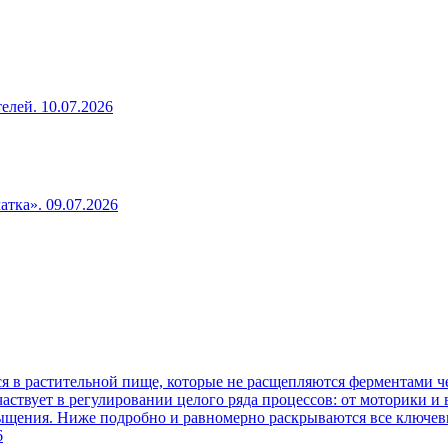
телей.
10.07.2026
чатка».
09.07.2026
 в растительной пище, которые не расщепляются ферментами че
аствует в регулировании целого ряда процессов: от моторики и
сыщения. Ниже подробно и равномерно раскрываются все ключев
6