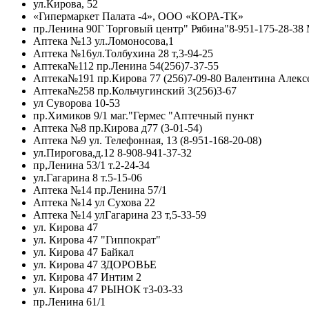
ул.Кирова, 52
«Гипермаркет Палата -4», ООО «КОРА-ТК»
пр.Ленина 90Г Торговый центр" Рябина"8-951-175-28-38
Аптека №13 ул.Ломоносова,1
Аптека №16ул.Толбухина 28 т,3-94-25
Аптека№112 пр.Ленина 54(256)7-37-55
Аптека№191 пр.Кирова 77 (256)7-09-80 Валентина Алекс
Аптека№258 пр.Кольчугинский 3(256)3-67
ул Суворова 10-53
пр.Химиков 9/1 маг."Гермес "Аптечный пункт
Аптека №8 пр.Кирова д77 (3-01-54)
Аптека №9 ул. Телефонная, 13 (8-951-168-20-08)
ул.Пирогова,д.12 8-908-941-37-32
пр,Ленина 53/1 т.2-24-34
ул.Гагарина 8 т.5-15-06
Аптека №14 пр.Ленина 57/1
Аптека №14 ул Сухова 22
Аптека №14 улГагарина 23 т,5-33-59
ул. Кирова 47
ул. Кирова 47 "Гиппократ"
ул. Кирова 47 Байкал
ул. Кирова 47 ЗДОРОВЬЕ
ул. Кирова 47 Интим 2
ул. Кирова 47 РЫНОК т3-03-33
пр.Ленина 61/1