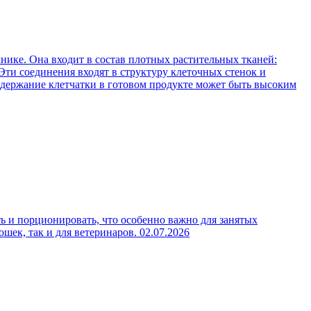
нике. Она входит в состав плотных растительных тканей:
Эти соединения входят в структуру клеточных стенок и
содержание клетчатки в готовом продукте может быть высоким
ь и порционировать, что особенно важно для занятых
ошек, так и для ветеринаров.
02.07.2026