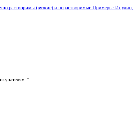
чно растворимы (вязкие) и нерастворимые Примеры: Инулин,
покупателям.
”