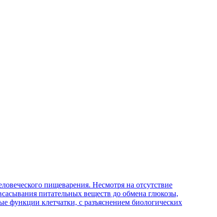
ловеческого пищеварения. Несмотря на отсутствие
 всасывания питательных веществ до обмена глюкозы,
ые функции клетчатки, с разъяснением биологических