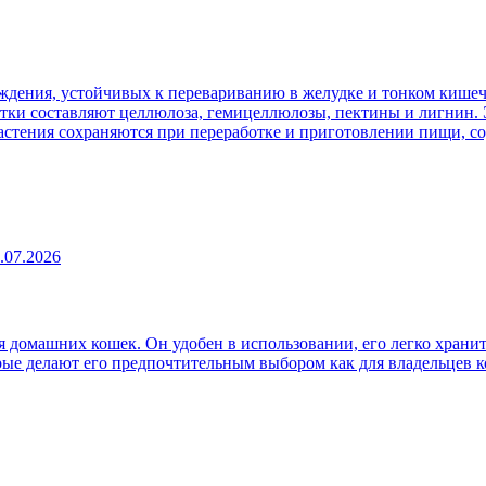
ждения, устойчивых к перевариванию в желудке и тонком кишеч
атки составляют целлюлоза, гемицеллюлозы, пектины и лигнин. 
 растения сохраняются при переработке и приготовлении пищи, 
.07.2026
 домашних кошек. Он удобен в использовании, его легко хранит
рые делают его предпочтительным выбором как для владельцев к