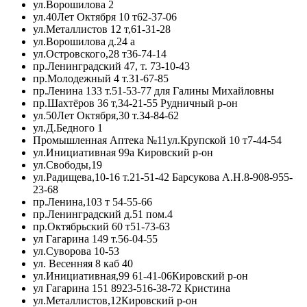
ул.Ворошилова 2
ул.40Лет Октября 10 т62-37-06
ул.Металлистов 12 т,61-31-28
ул.Ворошилова д.24 а
ул.Островского,28 т36-74-14
пр.Ленинградский 47, т. 73-10-43
пр.Молодежный 4 т.31-67-85
пр.Ленина 133 т.51-53-77 для Галины Михайловны
пр.Шахтёров 36 т,34-21-55 Рудничный р-он
ул.50Лет Октября,30 т.34-84-62
ул.Д.Бедного 1
Промышленная Аптека №11ул.Крупской 10 т7-44-54
ул.Инициативная 99а Кировский р-он
ул.Свободы,19
ул.Радищева,10-16 т.21-51-42 Барсукова А.Н.8-908-955-
23-68
пр.Ленина,103 т 54-55-66
пр.Ленинградский д.51 пом.4
пр.Октябрьский 60 т51-73-63
ул Гагарина 149 т.56-04-55
ул.Суворова 10-53
ул. Весенняя 8 каб 40
ул.Инициативная,99 61-41-06Кировский р-он
ул Гагарина 151 8923-516-38-72 Кристина
ул.Металлистов,12Кировский р-он