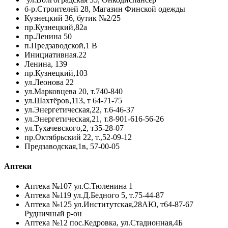
б-р.Строителей 28, Магазин Финской одежды
Кузнецкий 36, бутик №2/25
пр.Кузнецкий,82а
пр.Ленина 50
п.Предзаводской,1 В
Инициативная.22
Ленина, 139
пр.Кузнецкий,103
ул.Леонова 22
ул.Марковцева 20, т.740-840
ул.Шахтёров,113, т 64-71-75
ул.Энергетическая,22, т.6-46-37
ул.Энергетическая,21, т.8-901-616-56-26
ул.Тухачевского,2, т35-28-07
пр.Октябрьский 22, т.,52-09-12
Предзаводская,1в, 57-00-05
Аптеки
Аптека №107 ул.С.Тюленина 1
Аптека №119 ул.Д.Бедного 5, т.75-44-87
Аптека №125 ул.Институтская,28АЮ, т64-87-67
Рудничный р-он
Аптека №12 пос.Кедровка, ул.Стадионная,4Б