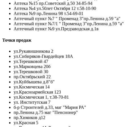
Аптека №15 пр.Советский д.50 34-85-94
Аптека №4 ул.50лет Октября 12 т.58-10-90
Аптека №9 пр.Ленина 98 т.54-69-01
Аптечный пункт №7 " Променад 3"пр.Ленина д.59 "а"
Аптечный пункт №7/1 " Променад 3"пр.Ленина д.59 "а"
Аптечный пункт №9 ул.Предзаводская д.1в
Точки продаж
ул.Рукавишникова 2
ул.Сибиряков-Гвардейцев 18А
ул.Терешковой 47
ул.Марковцева 20б
ул.Терешковой 30
пр.Октябрьский 22
ул.Куйбышева д.8"б"
ул.Космическая 14
ул.Красноармейская 123
ул.Космическая 1, т.38-70-81
ул. Институтская 7
б-р Строителей д.33, маг "Мария РА"
пр.Ленина д.75 маг "Пенсионер"
пр.Химиков д12
ул.Красная 5