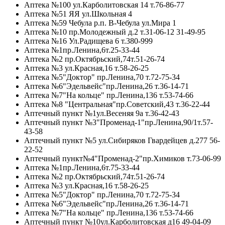
Аптека №100 ул.Карболитовская 14 т.76-86-77
Аптека №51 ЯЯ ул.Школьная 4
Аптека №59 Чебула р.п. В-Чебула ул.Мира 1
Аптека №10 пр.Молодежный д.2 т.31-06-12 31-49-95
Аптека №16 Ул.Радищева 6 т.380-999
Аптека №1пр.Ленина,6т.25-33-44
Аптека №2 пр.Октябрьский,74т.51-26-74
Аптека №3 ул.Красная,16 т.58-26-25
Аптека №5"Доктор" пр.Ленина,70 т.72-75-34
Аптека №6"Эдельвейс"пр.Ленина,26 т.36-14-71
Аптека №7"На кольце" пр.Ленина,136 т.53-74-66
Аптека №8 "Центральная"пр.Советский,43 т.36-22-44
Аптечный пункт №1ул.Весеняя 9а т.36-42-43
Аптечный пункт №3"Променад-1"пр.Ленина,90/1т.57-
43-58
Аптечный пункт №5 ул.Сибиряков Гвардейцев д.277 56-
22-52
Аптечный пункт№4"Променад-2"пр.Химиков т.73-06-99
Аптека №1пр.Ленина,6т.75-33-44
Аптека №2 пр.Октябрьский,74т.51-26-74
Аптека №3 ул.Красная,16 т.58-26-25
Аптека №5"Доктор" пр.Ленина,70 т.72-75-34
Аптека №6"Эдельвейс"пр.Ленина,26 т.36-14-71
Аптека №7"На кольце" пр.Ленина,136 т.53-74-66
Аптечный пункт №10ул.Карболитовская д16 49-04-09