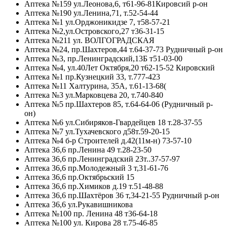
Аптека №159 ул.Леонова,6, т61-96-81Кировсий р-он
Аптека №190 ул.Ленина,71, т.52-54-44
Аптека №1 ул.Орджоникидзе 7, т58-57-21
Аптека №2,ул.Островского,27 т36-31-15
Аптека №211 ул. ВОЛГОГРАДСКАЯ
Аптека №24, пр.Шахтеров,44 т.64-37-73 Рудничный р-он
Аптека №3, пр.Ленинградский,13Б т51-03-00
Аптека №4, ул.40Лет Октября,20 т62-15-52 Кировский
Аптека №1 пр.Кузнецкий 33, т.777-423
Аптека №11 Халтурина, 35А, т.61-13-68(
Аптека №3 ул.Марковцева 20, т.740-840
Аптека №5 пр.Шахтеров 85, т.64-64-06 (Рудничный р-
он)
Аптека №6 ул.Сибиряков-Гвардейцев 18 т.28-37-55
Аптека №7 ул.Тухачевского д58т.59-20-15
Аптека №4 б-р Строителей д.42(11м-н) 73-57-10
Аптека 36,6 пр.Ленина 49 т.28-23-50
Аптека 36,6 пр.Ленинградский 23т..37-57-97
Аптека 36,6 пр.Молодежный 3 т,31-61-76
Аптека 36,6 пр.Октябрьский 15
Аптека 36,6 пр.Химиков д.19 т.51-48-88
Аптека 36,6 пр.Шахтёров 36 т,34-21-55 Рудничный р-он
Аптека 36,6 ул.Рукавишникова
Аптека №100 пр. Ленина 48 т36-64-18
Аптека №100 ул. Кирова 28 т.75-46-85