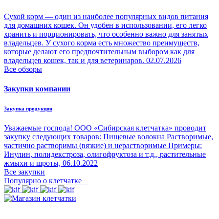
Сухой корм — один из наиболее популярных видов питания
для домашних кошек. Он удобен в использовании, его легко
хранить и порционировать, что особенно важно для занятых
владельцев. У сухого корма есть множество преимуществ,
которые делают его предпочтительным выбором как для
владельцев кошек, так и для ветеринаров.
02.07.2026
Все обзоры
Закупки компании
Закупка продукции
Уважаемые господа! ООО «Сибирская клетчатка» проводит
закупку следующих товаров: Пищевые волокна Растворимые,
частично растворимы (вязкие) и нерастворимые Примеры:
Инулин, полидекстроза, олигофруктоза и т.д., растительные
жмыхи и шроты,
06.10.2022
Все закупки
Популярно о клетчатке