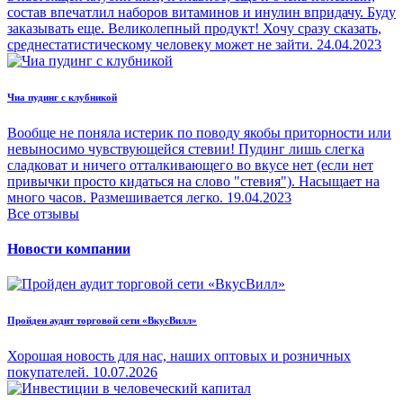
состав впечатлил наборов витаминов и инулин впридачу. Буду
заказывать еще. Великолепный продукт! Хочу сразу сказать,
среднестатистическому человеку может не зайти.
24.04.2023
Чиа пудинг с клубникой
Вообще не поняла истерик по поводу якобы приторности или
невыносимо чувствующейся стевии! Пудинг лишь слегка
сладковат и ничего отталкивающего во вкусе нет (если нет
привычки просто кидаться на слово "стевия"). Насыщает на
много часов. Размешивается легко.
19.04.2023
Все отзывы
Новости компании
Пройден аудит торговой сети «ВкусВилл»
Хорошая новость для нас, наших оптовых и розничных
покупателей.
10.07.2026