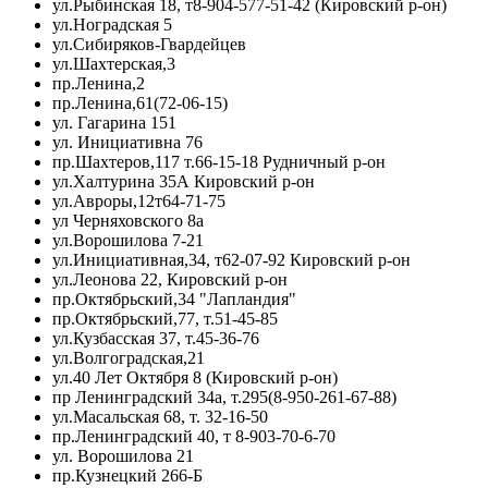
ул.Рыбинская 18, т8-904-577-51-42 (Кировский р-он)
ул.Ноградская 5
ул.Сибиряков-Гвардейцев
ул.Шахтерская,3
пр.Ленина,2
пр.Ленина,61(72-06-15)
ул. Гагарина 151
ул. Инициативна 76
пр.Шахтеров,117 т.66-15-18 Рудничный р-он
ул.Халтурина 35А Кировский р-он
ул.Авроры,12т64-71-75
ул Черняховского 8а
ул.Ворошилова 7-21
ул.Инициативная,34, т62-07-92 Кировский р-он
ул.Леонова 22, Кировский р-он
пр.Октябрьский,34 "Лапландия"
пр.Октябрьский,77, т.51-45-85
ул.Кузбасская 37, т.45-36-76
ул.Волгоградская,21
ул.40 Лет Октября 8 (Кировский р-он)
пр Ленинградский 34а, т.295(8-950-261-67-88)
ул.Масальская 68, т. 32-16-50
пр.Ленинградский 40, т 8-903-70-6-70
ул. Ворошилова 21
пр.Кузнецкий 266-Б