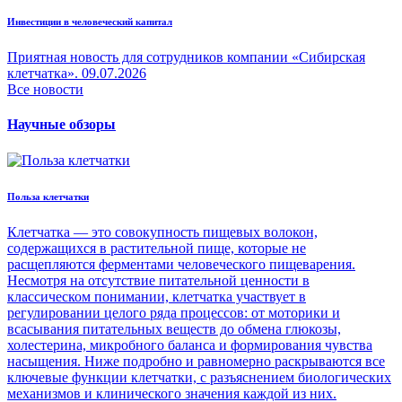
Инвестиции в человеческий капитал
Приятная новость для сотрудников компании «Сибирская
клетчатка».
09.07.2026
Все новости
Научные обзоры
Польза клетчатки
Клетчатка — это совокупность пищевых волокон,
содержащихся в растительной пище, которые не
расщепляются ферментами человеческого пищеварения.
Несмотря на отсутствие питательной ценности в
классическом понимании, клетчатка участвует в
регулировании целого ряда процессов: от моторики и
всасывания питательных веществ до обмена глюкозы,
холестерина, микробного баланса и формирования чувства
насыщения. Ниже подробно и равномерно раскрываются все
ключевые функции клетчатки, с разъяснением биологических
механизмов и клинического значения каждой из них.