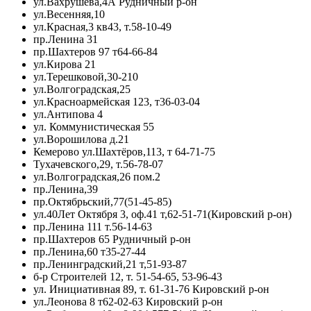
ул.Вахрушева,4А Рудничный р-он
ул.Весенняя,10
ул.Красная,3 кв43, т.58-10-49
пр.Ленина 31
пр.Шахтеров 97 т64-66-84
ул.Кирова 21
ул.Терешковой,30-210
ул.Волгоградская,25
ул.Красноармейская 123, т36-03-04
ул.Антипова 4
ул. Коммунистическая 55
ул.Ворошилова д.21
Кемерово ул.Шахтёров,113, т 64-71-75
Тухачевского,29, т.56-78-07
ул.Волгоградская,26 пом.2
пр.Ленина,39
пр.Октябрьский,77(51-45-85)
ул.40Лет Октября 3, оф.41 т,62-51-71(Кировский р-он)
пр.Ленина 111 т.56-14-63
пр.Шахтеров 65 Рудничный р-он
пр.Ленина,60 т35-27-44
пр.Ленинградский,21 т,51-93-87
б-р Строителей 12, т. 51-54-65, 53-96-43
ул. Инициативная 89, т. 61-31-76 Кировский р-он
ул.Леонова 8 т62-02-63 Кировский р-он