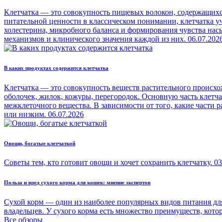
Клетчатка — это совокупность пищевых волокон, содержащихся
питательной ценности в классическом понимании, клетчатка уч
холестерина, микробного баланса и формирования чувства на
механизмов и клинического значения каждой из них.
06.07.202
В каких продуктах содержится клетчатка
Клетчатка — это совокупность веществ растительного происхо
оболочек, жилок, кожуры, перегородок. Основную часть клетч
межклеточного вещества. В зависимости от того, какие части
или низким.
06.07.2026
Овощи, богатые клетчаткой
Советы тем, кто готовит овощи и хочет сохранить клетчатку.
03
Польза и вред сухого корма для кошек: мнение экспертов
Сухой корм — один из наиболее популярных видов питания для
владельцев. У сухого корма есть множество преимуществ, кото
Все обзоры