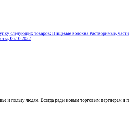
упку следующих товаров: Пищевые волокна Растворимые, части
роты,
06.10.2022
вье и пользу людям. Всегда рады новым торговым партнерам и 