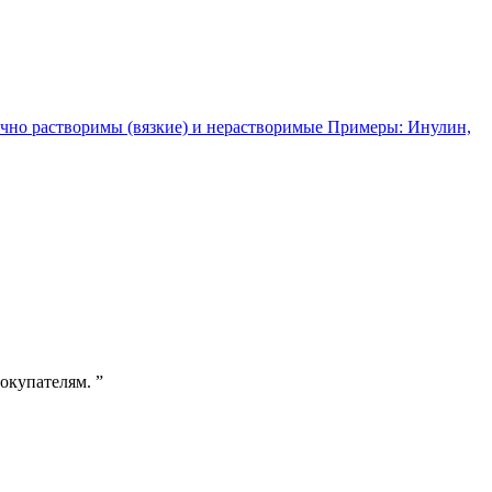
чно растворимы (вязкие) и нерастворимые Примеры: Инулин,
покупателям.
”