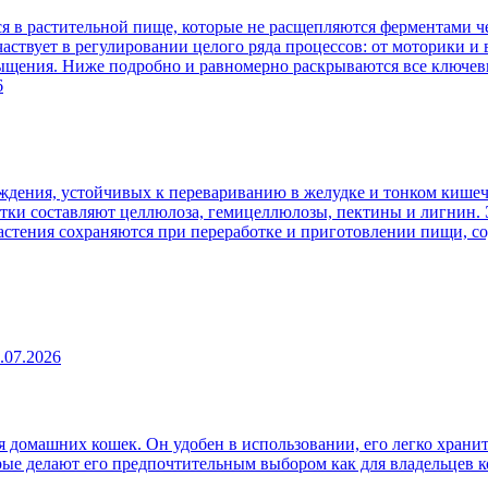
 в растительной пище, которые не расщепляются ферментами че
аствует в регулировании целого ряда процессов: от моторики и
сыщения. Ниже подробно и равномерно раскрываются все ключев
6
ждения, устойчивых к перевариванию в желудке и тонком кишеч
атки составляют целлюлоза, гемицеллюлозы, пектины и лигнин. 
 растения сохраняются при переработке и приготовлении пищи, 
.07.2026
 домашних кошек. Он удобен в использовании, его легко хранит
рые делают его предпочтительным выбором как для владельцев к