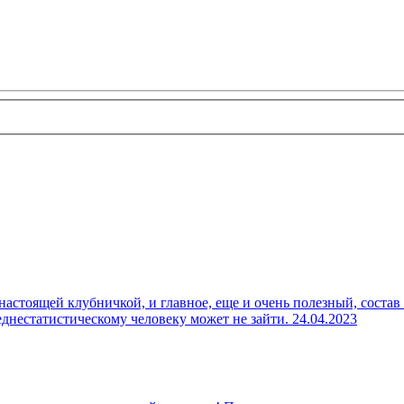
настоящей клубничкой, и главное, еще и очень полезный, состав
реднестатистическому человеку может не зайти.
24.04.2023