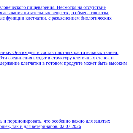
ловеческого пищеварения. Несмотря на отсутствие
 всасывания питательных веществ до обмена глюкозы,
ые функции клетчатки, с разъяснением биологических
нике. Она входит в состав плотных растительных тканей:
Эти соединения входят в структуру клеточных стенок и
содержание клетчатки в готовом продукте может быть высоким
ь и порционировать, что особенно важно для занятых
ошек, так и для ветеринаров.
02.07.2026