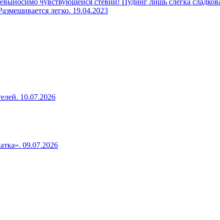
евыносимо чувствующейся стевии! Пудинг лишь слегка сладкова
 Размешивается легко.
19.04.2023
телей.
10.07.2026
чатка».
09.07.2026