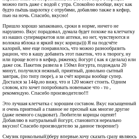
можно пить даже с водой с утра. Спокойно вообще, вкус как
будто пьёшь шарлотку с отрубями, добавляю также в кефир,
пью на ночь. Спасибо, вкусно!
Пришло хорошо запаковано, сроки в норме, ничего не
нарушено. Вкус порадовал, думала будет похоже на клетчатку
из наших супермаркетов или аптеки, но нет, чувствуются и
волокна яблока и яркий вкус корицы))) Я на подсчёте
калорий, мне еще понравилось, что можно разнообразить
рацион, что в кашу добавить этот пакетик, что к творогу, ну
или проще всего в кефир, ряженку, йогурт ( как я сделала) или
даже сок. Пакетик развела в 150мл йогурта, подождала 20
минут, получился нежный, приятный, довольно сытный
завтрак, (по типу пюре), а за счёт корицы вообще супер.
Достался за 144р,но вижу, что и 120 может стоить. Одним
словом, кто хочет попробовать новенькое что - то ,
рекомендую. Спасибо производителю!!!
Это лучшая клетчатка с хорошим составом. Вкус насыщенный
и очень приятный а главное не пресный как многие другие
(даже немного сладковат). Любители корицы оценят!
Добавляю в натуральный йогурт, становится нереально
вкусно! Спасибо производителю за данное творение!)
Смузик прикольный))беру впервые.хочу сказать сразу являюсь