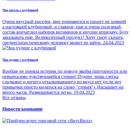
Чиа кисель с клубникой
Очень вкусный киселек, мне понравился и пахнет не химией
а настоящей клубничкой, и главное, еще и очень полезный,
состав впечатлил наборов витаминов и инулин впридачу. Буду
заказывать еще. Великолепный продукт! Хочу сразу сказать,
среднестатистическому человеку может не зайти.
24.04.2023
Чиа пудинг с клубникой
Вообще не поняла истерик по поводу якобы приторности или
невыносимо чувствующейся стевии! Пудинг лишь слегка
сладковат и ничего отталкивающего во вкусе нет (если нет
привычки просто кидаться на слово "стевия"). Насыщает на
много часов. Размешивается легко.
19.04.2023
Все отзывы
Новости компании