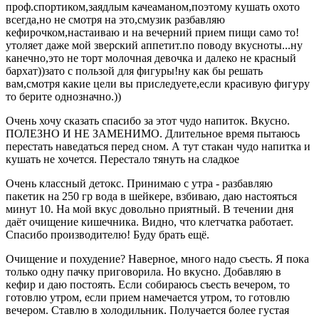
проф.спортиком,заядлым качеаманом,поэтому кушать охото
всегда,но не смотря на это,смузик разбавляю
кефирочком,настаиваю и на вечерний прием пищи само то!
утоляет даже мой зверский аппетит.по поводу вкусноты...ну
канечно,это не торт молочная девочка и далеко не красный
бархат))зато с пользой для фигуры!ну как бы решать
вам,смотря какие цели вы приследуете,если красивую фигуру
то берите однозначно.))
Очень хочу сказать спасибо за этот чудо напиток. Вкусно.
ПОЛЕЗНО И НЕ ЗАМЕНИМО. Длительное время пытаюсь
перестать наведаться перед сном. А тут стакан чудо напитка и
кушать не хочется. Перестало тянуть на сладкое
Очень классный детокс. Принимаю с утра - разбавляю
пакетик на 250 гр вода в шейкере, взбиваю, даю настояться
минут 10. На мой вкус довольно приятный. В течении дня
даёт очищение кишечника. Видно, что клетчатка работает.
Спасибо производителю! Буду брать ещё.
Очищение и похудение? Наверное, много надо съесть. Я пока
только одну пачку приговорила. Но вкусно. Добавляю в
кефир и даю постоять. Если собираюсь съесть вечером, то
готовлю утром, если прием намечается утром, то готовлю
вечером. Ставлю в холодильник. Получается более густая