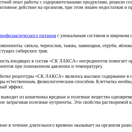
тний опыт работы с оздоровительными продуктами, решили соз
итивное действие на организм, при этом лишен недостатков и п
профилактического питания
с уникальным составом и широким с
мпоненты: свекла, чернослив, тыква, ламинария, отруби, яблок
стущих сибирских трав.
ность входящих в состав «СК ЛАКСА» ингредиентов помогает ор
иентов при пониженном давлении и температуре).
ботке рецептуры «СК ЛАКСА» являлось высокое содержание в ни
 естественным, физиологическим способом. Клетчатка необход
ный эффект.
 выводит из кишечника вредные и полезные вещества одновреме
, не затрагивая полезные нутриенты. Эти свойства растворимо
е в течение длительного времени оказывает на организм разно