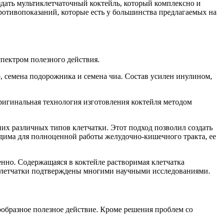
дать мультиклетчаточный коктейль, который комплексно и
ротивопоказаний, которые есть у большинства предлагаемых на
пектром полезного действия.
о, семена подорожника и семена чиа. Состав усилен инулином,
игинальная технология изготовления коктейля методом
х различных типов клетчатки. Этот подход позволил создать
има для полноценной работы желудочно-кишечного тракта, ее
нно. Содержащаяся в коктейле растворимая клетчатка
й клетчатки подтверждены многими научными исследованиями.
образное полезное действие. Кроме решения проблем со