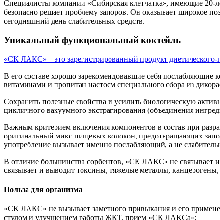
Специалисты компании «Сибирская клетчатка», имеющие 20-ле
безопасно решает проблему запоров. Он оказывает широкое поз
сегодняшний день слабительных средств.
Уникальный функциональный коктейль
«СК ЛАКС» – это зарегистрированный продукт диетического-
В его составе хорошо зарекомендовавшие себя послабляющие ко
витаминами и пропитан настоем специального сбора из дикора
Сохранить полезные свойства и усилить биологическую актив
цикличного вакуумного экстрагирования (объединения ингред
Важным критерием включения компонентов в состав при разра
оригинальный микс пищевых волокон, предотвращающих запоры
употребление вызывает именно послабляющий, а не слабитель
В отличие большинства сорбентов, «СК ЛАКС» не связывает и
связывает и выводит токсины, тяжелые металлы, канцерогены
Польза для организма
«СК ЛАКС» не вызывает заметного привыкания и его применени
стулом и улучшением работы ЖКТ, прием «СК ЛАКСа»: