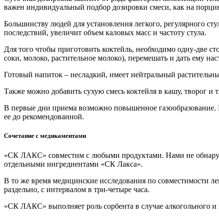
важен индивидуальный подбор дозировки смеси, как на порцию,
Большинству людей для установления легкого, регулярного сту
последствий, увеличит объем каловых масс и частоту стула.
Для того чтобы приготовить коктейль, необходимо одну-две с
соки, молоко, растительное молоко), перемешать и дать ему на
Готовый напиток – несладкий, имеет нейтральный растительный
Также можно добавить сухую смесь коктейля в кашу, творог и т
В первые дни приема возможно повышенное газообразование. Е
ее до рекомендованной.
Сочетание с медикаментами
«СК ЛАКС» совместим с любыми продуктами. Нами не обнаруж
отдельными ингредиентами «СК Лакса».
В то же время медицинские исследования по совместимости 
раздельно, с интервалом в три-четыре часа.
«СК ЛАКС» выполняет роль сорбента в случае алкогольного и