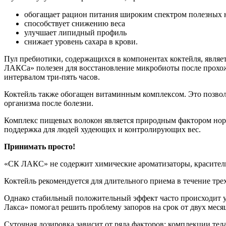
обогащает рацион питания широким спектром полезных 
способствует снижению веса
улучшает липидный профиль
снижает уровень сахара в крови.
Пул пребиотики, содержащихся в компонентах коктейля, явля
ЛАКСа» полезен для восстановление микробиоты после прохож
интервалом три-пять часов.
Коктейль также обогащен витаминным комплексом. Это позвол
организма после болезни.
Комплекс пищевых волокон является природным фактором норм
поддержка для людей худеющих и контролирующих вес.
Принимать просто!
«СК ЛАКС» не содержит химические ароматизаторы, красители
Коктейль рекомендуется для длительного приема в течение тре
Однако стабильный положительный эффект часто происходит уж
Лакса» помогал решить проблему запоров на срок от двух месяц
Суточная дозировка зависит от ряда факторов: комплекции тел