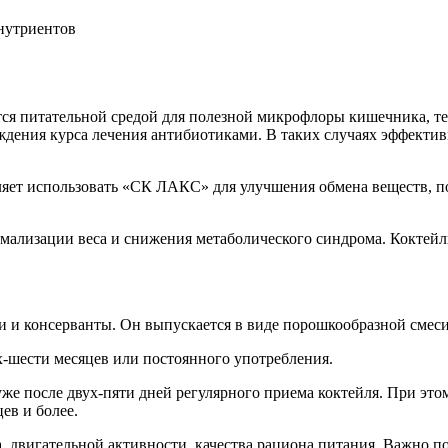
нутриентов
ется питательной средой для полезной микрофлоры кишечника, 
дения курса лечения антибиотиками. В таких случаях эффекти
яет использовать «СК ЛАКС» для улучшения обмена веществ, п
ализации веса и снижения метаболического синдрома. Коктейль
 и консерванты. Он выпускается в виде порошкообразной смеси
х-шести месяцев или постоянного употребления.
е после двух-пяти дней регулярного приема коктейля. При этом
ев и более.
а, двигательной активности, качества рациона питания. Важно 