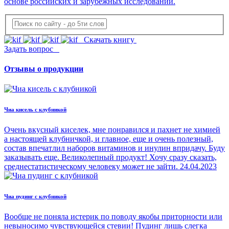
основе российских и зарубежных исследований.
Скачать книгу
Задать вопрос
Отзывы о продукции
Чиа кисель с клубникой
Очень вкусный киселек, мне понравился и пахнет не химией
а настоящей клубничкой, и главное, еще и очень полезный,
состав впечатлил наборов витаминов и инулин впридачу. Буду
заказывать еще. Великолепный продукт! Хочу сразу сказать,
среднестатистическому человеку может не зайти.
24.04.2023
Чиа пудинг с клубникой
Вообще не поняла истерик по поводу якобы приторности или
невыносимо чувствующейся стевии! Пудинг лишь слегка