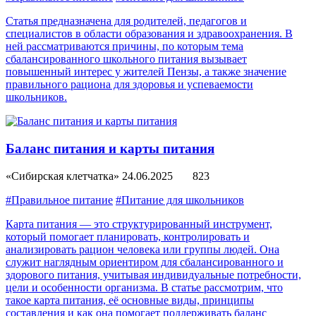
Статья предназначена для родителей, педагогов и
специалистов в области образования и здравоохранения. В
ней рассматриваются причины, по которым тема
сбалансированного школьного питания вызывает
повышенный интерес у жителей Пензы, а также значение
правильного рациона для здоровья и успеваемости
школьников.
Баланс питания и карты питания
«Сибирская клетчатка»
24.06.2025
823
#Правильное питание
#Питание для школьников
Карта питания — это структурированный инструмент,
который помогает планировать, контролировать и
анализировать рацион человека или группы людей. Она
служит наглядным ориентиром для сбалансированного и
здорового питания, учитывая индивидуальные потребности,
цели и особенности организма. В статье рассмотрим, что
такое карта питания, её основные виды, принципы
составления и как она помогает поддерживать баланс