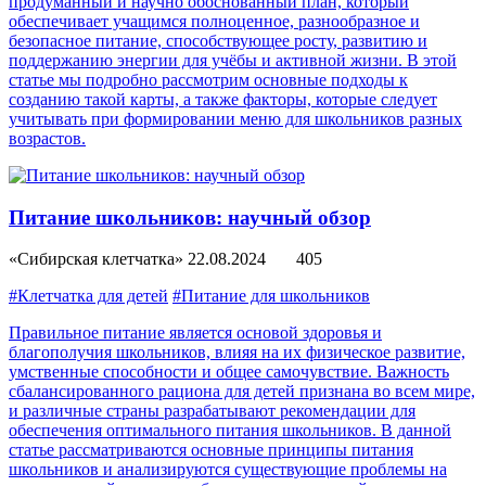
продуманный и научно обоснованный план, который
обеспечивает учащимся полноценное, разнообразное и
безопасное питание, способствующее росту, развитию и
поддержанию энергии для учёбы и активной жизни. В этой
статье мы подробно рассмотрим основные подходы к
созданию такой карты, а также факторы, которые следует
учитывать при формировании меню для школьников разных
возрастов.
Питание школьников: научный обзор
«Сибирская клетчатка»
22.08.2024
405
#Клетчатка для детей
#Питание для школьников
Правильное питание является основой здоровья и
благополучия школьников, влияя на их физическое развитие,
умственные способности и общее самочувствие. Важность
сбалансированного рациона для детей признана во всем мире,
и различные страны разрабатывают рекомендации для
обеспечения оптимального питания школьников. В данной
статье рассматриваются основные принципы питания
школьников и анализируются существующие проблемы на