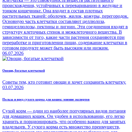
Клетчатка — это совокупность веществ растительного
происхождения, устойчивых к перевариванию в желудке и
тонком кишечнике. Она входит в состав плотных
растительных тканей: оболочек, жилок, кожуры, перегородок.
Основную часть клетчатки составляют целлюлоза,
гемицеллюлозы, пектины и лигнин. Эти соединения входят в
структуру клеточных стенок и межклеточного вещества. В
зависимости от того, какие части растения сохраняются при
переработке и приготовлении пищи, содержание клетчатки в
готовом продукте может быть высоким или низким.
06.07.2026
Овощи, богатые клетчаткой
Советы тем, кто готовит овощи и хочет сохранить клетчатку.
03.07.2026
Польза и вред сухого корма для кошек: мнение экспертов
Сухой корм — один из наиболее популярных видов питания
для домашних кошек. Он удобен в использовании, его легко
хранить и порционировать, что особенно важно для занятых
владельцев. У сухого корма есть множество преимуществ,