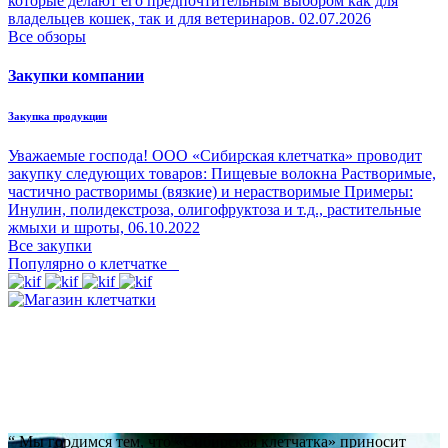
которые делают его предпочтительным выбором как для
владельцев кошек, так и для ветеринаров.
02.07.2026
Все обзоры
Закупки компании
Закупка продукции
Уважаемые господа! ООО «Сибирская клетчатка» проводит
закупку следующих товаров: Пищевые волокна Растворимые,
частично растворимы (вязкие) и нерастворимые Примеры:
Инулин, полидекстроза, олигофруктоза и т.д., растительные
жмыхи и шроты,
06.10.2022
Все закупки
Популярно о клетчатке
“
Мы гордимся тем, что «Сибирская клетчатка» приносит