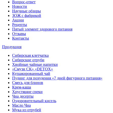
Вопрос-ответ
Новости
Научные обзоры
ЗОЖ с фабрикой
Акции
Рецепты
Пятый элемент здорового питания
Отзывы
Контакты
Продукция
Сибирская клетчатка
Сибирские отруби
Хвойные чайные напитки
«Смузи СК» «DETOX»
Купажированный чай
Пудинг для похудения «7 дней фигурного питания»
Смесь для блинов
Крем-каша
Хрустящие снеки
Чиа десерты
Оздоровительный кисель
Масло Чиа
Мука из отрубей