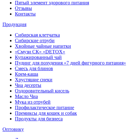
Пятый элемент здорового питания
Отзывы
Контакты
Продукция
Сибирская клетчатка
Сибирские отруби
Хвойные чайные напитки
«Смузи СК» «DETOX»
Купажированный чай
Пудинг для похудения «7 дней фигурного питания»
Смесь для блинов
Крем-каша
Хрустящие снеки
Чиа десерты
Оздоровительный кисель
Масло Чиа
Мука из отрубей
Профилактическое питание
Премиксы для кошек и собак
Продукты для бизнеса
Оптовику