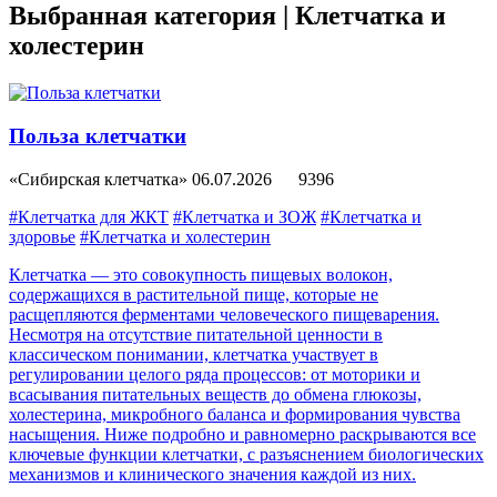
Выбранная категория |
Клетчатка и
холестерин
Польза клетчатки
«Сибирская клетчатка»
06.07.2026
9396
#Клетчатка для ЖКТ
#Клетчатка и ЗОЖ
#Клетчатка и
здоровье
#Клетчатка и холестерин
Клетчатка — это совокупность пищевых волокон,
содержащихся в растительной пище, которые не
расщепляются ферментами человеческого пищеварения.
Несмотря на отсутствие питательной ценности в
классическом понимании, клетчатка участвует в
регулировании целого ряда процессов: от моторики и
всасывания питательных веществ до обмена глюкозы,
холестерина, микробного баланса и формирования чувства
насыщения. Ниже подробно и равномерно раскрываются все
ключевые функции клетчатки, с разъяснением биологических
механизмов и клинического значения каждой из них.