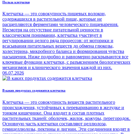
Польза клетчатки
Клетчатка — это совокупность пищевых волокон,
содержащихся в растительной пище, которые не
расщепляются ферментами человеческого пищеварения.
Несмотря на отсутствие питательной ценности в
классическом понимании, клетчатка участвует в
регулировании целого ряда процессов: от моторики и
всасывания питательных веществ до обмена глюкозы,
холестерина, микробного баланса и формирования чувства
насыщения. Ниже подробно и равномерно раскрываются все
ключевые функции клетчатки, с разъяснением биологических
механизмов и клинического значения каждой из них.
06.07.2026
В каких продуктах содержится клетчатка
Клетчатка — это совокупность веществ растительного
происхождения, устойчивых к перевариванию в желудке и
тонком кишечнике. Она входит в состав плотных
растительных тканей: оболочек, жилок, кожуры, перегородок.
Основную часть клетчатки составляют целлюлоза,
гемицеллюлозы, пектины и лигнин. Эти соединения входят в