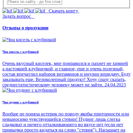
Скачать книгу
Задать вопрос
Отзывы о продукции
Чиа кисель с клубникой
Очень вкусный киселек, мне понравился и пахнет не химией
а настоящей клубничкой, и главное, еще и очень полезный,
состав впечатлил наборов витаминов и инулин впридачу. Буду
заказывать еще. Великолепный продукт! Хочу сразу сказать,
среднестатистическому человеку может не зайти.
24.04.2023
Чиа пудинг с клубникой
Вообще не поняла истерик по поводу якобы приторности или
невыносимо чувствующейся стевии! Пудинг лишь слегка
сладковат и ничего отталкивающего во вкусе нет (если нет
привычки просто кидаться на слово "стевия"). Насыщает на