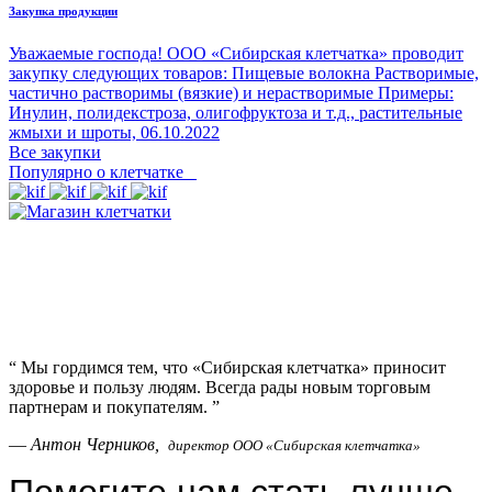
Закупка продукции
Уважаемые господа! ООО «Сибирская клетчатка» проводит
закупку следующих товаров: Пищевые волокна Растворимые,
частично растворимы (вязкие) и нерастворимые Примеры:
Инулин, полидекстроза, олигофруктоза и т.д., растительные
жмыхи и шроты,
06.10.2022
Все закупки
Популярно о клетчатке
“
Мы гордимся тем, что «Сибирская клетчатка» приносит
здоровье и пользу людям. Всегда рады новым торговым
партнерам и покупателям.
”
—
Антон Черников,
директор ООО «Сибирская клетчатка»