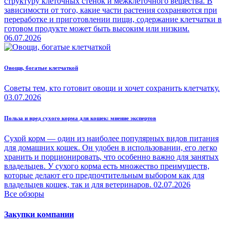
структуру клеточных стенок и межклеточного вещества. В
зависимости от того, какие части растения сохраняются при
переработке и приготовлении пищи, содержание клетчатки в
готовом продукте может быть высоким или низким.
06.07.2026
Овощи, богатые клетчаткой
Советы тем, кто готовит овощи и хочет сохранить клетчатку.
03.07.2026
Польза и вред сухого корма для кошек: мнение экспертов
Сухой корм — один из наиболее популярных видов питания
для домашних кошек. Он удобен в использовании, его легко
хранить и порционировать, что особенно важно для занятых
владельцев. У сухого корма есть множество преимуществ,
которые делают его предпочтительным выбором как для
владельцев кошек, так и для ветеринаров.
02.07.2026
Все обзоры
Закупки компании