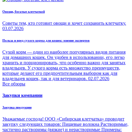
Овощи, богатые клетчаткой
Советы тем, кто готовит овощи и хочет сохранить клетчатку.
03.07.2026
Польза и вред сухого корма для кошек: мнение экспертов
Сухой корм — один из наиболее популярных видов питания
для домашних кошек. Он удобен в использовании, его легко
хранить и порционировать, что особенно важно для занятых
владельцев. У сухого корма есть множество преимуществ,
которые делают его предпочтительным выбором как для
владельцев кошек, так и для ветеринаров.
02.07.2026
Все обзоры
Закупки компании
Закупка продукции
Уважаемые господа! ООО «Сибирская клетчатка» проводит
закупку следующих товаров: Пищевые волокна Растворимые,
частично растворимы (вязкие) и нерастворимые Примеры: