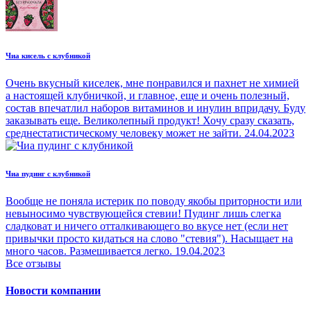
Чиа кисель с клубникой
Очень вкусный киселек, мне понравился и пахнет не химией
а настоящей клубничкой, и главное, еще и очень полезный,
состав впечатлил наборов витаминов и инулин впридачу. Буду
заказывать еще. Великолепный продукт! Хочу сразу сказать,
среднестатистическому человеку может не зайти.
24.04.2023
Чиа пудинг с клубникой
Вообще не поняла истерик по поводу якобы приторности или
невыносимо чувствующейся стевии! Пудинг лишь слегка
сладковат и ничего отталкивающего во вкусе нет (если нет
привычки просто кидаться на слово "стевия"). Насыщает на
много часов. Размешивается легко.
19.04.2023
Все отзывы
Новости компании