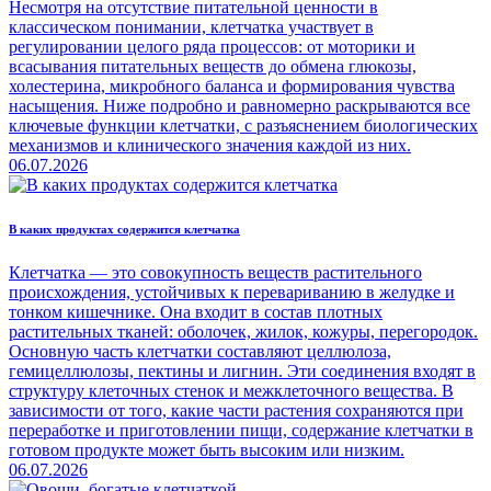
Несмотря на отсутствие питательной ценности в
классическом понимании, клетчатка участвует в
регулировании целого ряда процессов: от моторики и
всасывания питательных веществ до обмена глюкозы,
холестерина, микробного баланса и формирования чувства
насыщения. Ниже подробно и равномерно раскрываются все
ключевые функции клетчатки, с разъяснением биологических
механизмов и клинического значения каждой из них.
06.07.2026
В каких продуктах содержится клетчатка
Клетчатка — это совокупность веществ растительного
происхождения, устойчивых к перевариванию в желудке и
тонком кишечнике. Она входит в состав плотных
растительных тканей: оболочек, жилок, кожуры, перегородок.
Основную часть клетчатки составляют целлюлоза,
гемицеллюлозы, пектины и лигнин. Эти соединения входят в
структуру клеточных стенок и межклеточного вещества. В
зависимости от того, какие части растения сохраняются при
переработке и приготовлении пищи, содержание клетчатки в
готовом продукте может быть высоким или низким.
06.07.2026